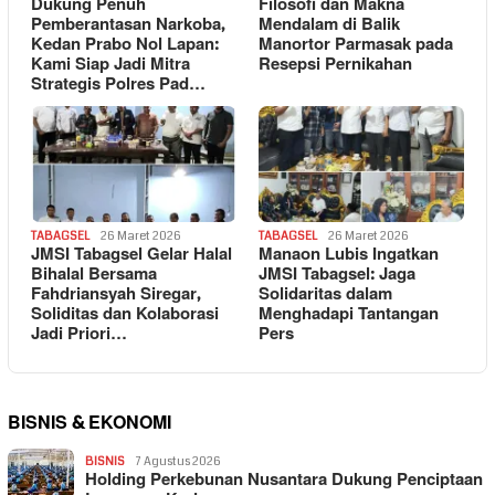
Dukung Penuh
Filosofi dan Makna
Pemberantasan Narkoba,
Mendalam di Balik
Kedan Prabo Nol Lapan:
Manortor Parmasak pada
Kami Siap Jadi Mitra
Resepsi Pernikahan
Strategis Polres Pad…
TABAGSEL
26 Maret 2026
TABAGSEL
26 Maret 2026
JMSI Tabagsel Gelar Halal
Manaon Lubis Ingatkan
Bihalal Bersama
JMSI Tabagsel: Jaga
Fahdriansyah Siregar,
Solidaritas dalam
Soliditas dan Kolaborasi
Menghadapi Tantangan
Jadi Priori…
Pers
BISNIS & EKONOMI
BISNIS
7 Agustus 2026
Holding Perkebunan Nusantara Dukung Penciptaan