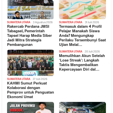
SUMATERA UTARA
3 Agustus 2026
SUMATERA UTARA
31 Juli 2026
Rakercab Perdana JMSI
Termasuk dalam 4 Profil
Tabagsel, Pemerintah
Pelajar Manakah Siswa
Tapsel Harap Media Siber
Anda? Mengungkap
Jadi Mitra Strategis
Perilaku Tersembunyi Saat
Pembangunan
Ujian Melal…
SUMATERA UTARA
20 Juli 2026
Memulihkan Akun Setelah
‘Lose Streak’: Langkah
Taktis Mengembalikan
Kepercayaan Diri dal…
SUMATERA UTARA
27 Juli 2026
KAHMI Sumut Perkuat
Kolaborasi dengan
Pemprov untuk Penguatan
Ekonomi Umat