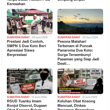
Keresahan
SUMATERA BARAT
20 Juni 2026
SUMATERA BARAT
20 Juni 2026
Prestasi Jadi Contoh,
Pesona Matahari
SMPN 1 Dua Koto Beri
Terbenam di Puncak
Apresiasi Siswa
Panaroma Dua Koto:
Berprestasi
Surga Tersembunyi
Pasaman yang Siap Jadi
Desti…
SUMATERA BARAT
13 Juni 2026
SUMATERA BARAT
12 Juni 2026
RSUD Tuanku Imam
Keluhan Obat Kosong
Bonjol Disorot, Dugaan
Mencuat, Dinkes