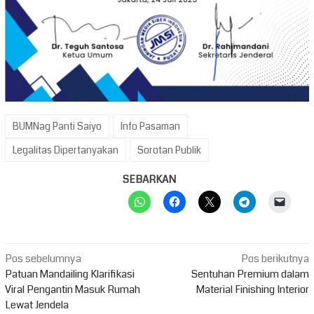
BUMNag Panti Saiyo
Info Pasaman
Legalitas Dipertanyakan
Sorotan Publik
SEBARKAN
Navigasi
Pos sebelumnya
Pos berikutnya
pos
Patuan Mandailing Klarifikasi
Sentuhan Premium dalam
Viral Pengantin Masuk Rumah
Material Finishing Interior
Lewat Jendela