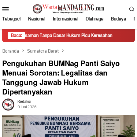
Loncat
Menu
ke
Mobile
konten
Tabagsel
Nasional
Internasional
Olahraga
Budaya
Po
n Tanpa Dasar Hukum Picu Keresahan
Baca:
Truk Miring Hambat 
Beranda
Sumatera Barat
Pengukuhan BUMNag Panti Saiyo
Menuai Sorotan: Legalitas dan
Tanggung Jawab Hukum
Dipertanyakan
Redaksi
9 Juni 2026