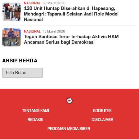
NASIONAL
27 Maret 2026
120 Unit Huntap Diserahkan di Hapesong,
Mendagri: Tapanuli Selatan Jadi Role Model
Nasional
NASIONAL
15 Maret 2026
Teguh Santosa: Teror terhadap Aktivis HAM
Ancaman Serius bagi Demokrasi
ARSIP BERITA
Arsip
Berita
TENTANG KAMI
KODE ETIK
REDAKSI
DISCLAIMER
PEDOMAN MEDIA SIBER