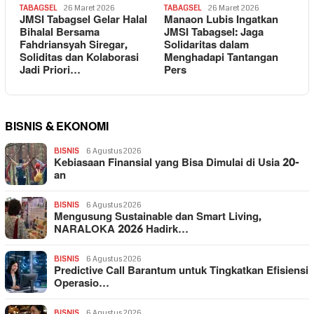
TABAGSEL
26 Maret 2026
TABAGSEL
26 Maret 2026
JMSI Tabagsel Gelar Halal
Manaon Lubis Ingatkan
Bihalal Bersama
JMSI Tabagsel: Jaga
Fahdriansyah Siregar,
Solidaritas dalam
Soliditas dan Kolaborasi
Menghadapi Tantangan
Jadi Priori…
Pers
BISNIS & EKONOMI
BISNIS
6 Agustus 2026
Kebiasaan Finansial yang Bisa Dimulai di Usia 20-
an
BISNIS
6 Agustus 2026
Mengusung Sustainable dan Smart Living,
NARALOKA 2026 Hadirk…
BISNIS
6 Agustus 2026
Predictive Call Barantum untuk Tingkatkan Efisiensi
Operasio…
BISNIS
6 Agustus 2026