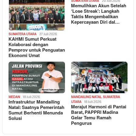
SUMATERA UTARA
20 Juli 2026
Memulihkan Akun Setelah
‘Lose Streak’: Langkah
Taktis Mengembalikan
Kepercayaan Diri dal…
SUMATERA UTARA
27 Juli 2026
KAHMI Sumut Perkuat
Kolaborasi dengan
Pemprov untuk Penguatan
Ekonomi Umat
MEDAN
18 Juli 2026
MANDAILING NATAL
,
SUMATERA
Infrastruktur Mandailing
UTARA
18 Juli 2026
Merajut Harmoni di Pantai
Natal: Saatnya Pemerintah
Barat, PAPPRI Madina
Sumut Berhenti Menunda
Gelar Temu Ramah
Solusi
Pengurus