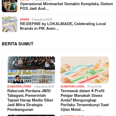
Operasional Minimarket Semakin Kompleks, Sistem
POS Jadi And…
BISNIS
6 Agustus 2026
RE:DEFINE by LOKALMADE, Celebrating Local
Brands in PIK Aven…
BERITA SUMUT
SUMATERA UTARA
3 Agustus 2026
SUMATERA UTARA
31 Juli 2026
Rakercab Perdana JMSI
Termasuk dalam 4 Profil
Tabagsel, Pemerintah
Pelajar Manakah Siswa
Tapsel Harap Media Siber
Anda? Mengungkap
Jadi Mitra Strategis
Perilaku Tersembunyi Saat
Pembangunan
Ujian Melal…