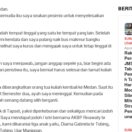
BERI
edan.
i, kemudia ibu saya seakan pesimis untuk menyelesaikan
dah tempat tinggal yang satu ke tempat yang lain. Setelah
ami kendala dan saya pulang naik bus makmur bangku
SUM
UTA
melihat saya kurus dan mengajak saya untuk tetap tinggal di
Agus
Rak
Per
JM
ah saya menjawab, jangan anggap sepele ya, biar begini ada
Tab
i peristiwa itu, saya berniat harus selesai dan tamat kuliah
Pem
h T
Har
diberangkatkan orang tua kuliah kembali ke Medan. Saat itu
Med
t Semester dua, ayah saya meninggal. Kemudian pada
Sib
Mit
h senang datang silih berganti.
Str
Pe
rik di Tapsel, yakni diperkebunan dan sekaligus mencari jodoh
un
n. Saya mendapat jodoh / istri bernama AKBP Rivawaty br
a, kami dikaruniai tiga anak yaitu, Diama Gabriela br Tobing,
 Tobing. Ujar Manippan.
SUM