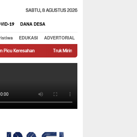
SABTU, 8 AGUSTUS 2026
VID-19
DANA DESA
ristiwa
EDUKASI
ADVERTORIAL
Truk Miring Hambat Arus Lalu Lintas di Jalan Panti–Simpang E