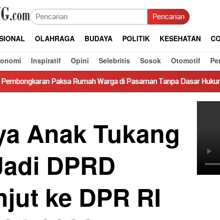
Pencarian
SIONAL
OLAHRAGA
BUDAYA
POLITIK
KESEHATAN
CO
konomi
Inspiratif
Opini
Selebritis
Sosok
Otomotif
Pe
a Rumah Warga di Pasaman Tanpa Dasar Hukum Picu Keresahan
ya Anak Tukang
 Jadi DPRD
jut ke DPR RI