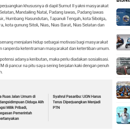
BISNI
perjuangkan khususnya di dapil Sumut II yakni masyarakat
Selatan, Mandailing Natal, Padang lawas, Padang lawas
sir, Humbang Hasundutan, Tapanuli Tengah, kota Sibolga,
a, kota gunung Sitoli, Nias, Nias Barat, Nias Selatan dan
nang menjalani hidup sebagai motivasi bagi masyarakat
an ranperda ketentraman masyarakat dan ketertiban umum.
tensi adanya keributan, maka perlu diadakan sosialisasi.
M di pancur na pitu saya sering berjalan kaki dengan penuh
h.
a Ruas Jalan Umum di
Syahrul Pasaribu: UGN Harus
dangsidimpuan Diduga Alih
Terus Diperjuangkan Menjadi
gsi Milik Pribadi,
PTN
tegasan Pemerintah
pertanyakan