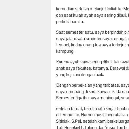
kemudian setelah melanjut kuliah ke M
dan saat itulah ayah saya sering dibul
perkuliahan itu.
Saat semester satu, saya berpindah pin
saya jalani satu smester saya mengal
tempel, kedua orang tua saya terkejut 
kampung.
Karena ayah saya sering dibuli, lalu ay
anak saya fakultas, katanya. Berawal dar
yang kujalani dengan baik.
Dengan perbekalan yang terbatas, saya 
saya numpang di kost kawan. Pada saa
Semester tiga ibu saya meninggal, susa
setelah tamat, bercita cita kerja di pab
di tempat itu. Namun nasib berkata lai
Sitinjak, S.Psi, setelah kami berkeluarg
Toti Hosekiel L.Tobing dan Yosia Tari br