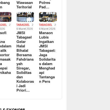
mbang
Wawasan
Polres
an
Teritorial
Pad…
AGSEL
2
TABAGSEL
2
TABAGSEL
2
2026
6 Maret 2026
6 Maret 2026
osofi
JMSI
Manaon
n
Tabagsel
Lubis
kna
Gelar
Ingatkan
ndalam
Halal
JMSI
Balik
Bihalal
Tabagsel:
ortor
Bersama
Jaga
rmasak
Fahdrians
Solidarita
a
yah
s dalam
epsi
Siregar,
Menghad
nikaha
Soliditas
api
dan
Tantanga
Kolaboras
n Pers
i Jadi
Priori…