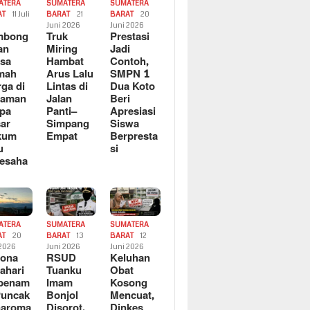
ATERA
SUMATERA
SUMATERA
AT
11 Juli
BARAT
21
BARAT
20
6
Juni 2026
Juni 2026
mbong
Truk
Prestasi
an
Miring
Jadi
sa
Hambat
Contoh,
mah
Arus Lalu
SMPN 1
ga di
Lintas di
Dua Koto
saman
Jalan
Beri
pa
Panti–
Apresiasi
ar
Simpang
Siswa
kum
Empat
Berpresta
u
si
esaha
ATERA
SUMATERA
SUMATERA
AT
20
BARAT
13
BARAT
12
 2026
Juni 2026
Juni 2026
sona
RSUD
Keluhan
ahari
Tuanku
Obat
rbenam
Imam
Kosong
Puncak
Bonjol
Mencuat,
naroma
Disorot,
Dinkes