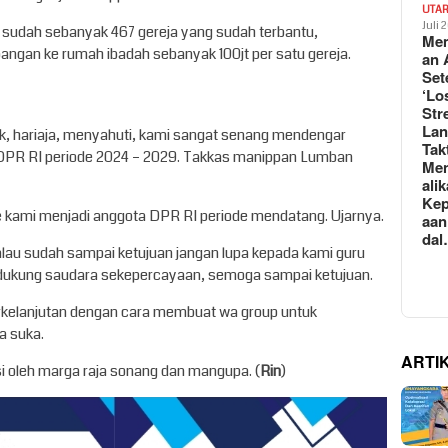
UTA
Juli 
sudah sebanyak 467 gereja yang sudah terbantu,
Mem
an ke rumah ibadah sebanyak 100jt per satu gereja.
an 
Set
‘Lo
Str
La
ak, hariaja, menyahuti, kami sangat senang mendengar
Tak
PR RI periode 2024 – 2029. Takkas manippan Lumban
Me
ali
Kep
kami menjadi anggota DPR RI periode mendatang. Ujarnya.
aan
da
lau sudah sampai ketujuan jangan lupa kepada kami guru
dukung saudara sekepercayaan, semoga sampai ketujuan.
rkelanjutan dengan cara membuat wa group untuk
a suka.
ARTI
si oleh marga raja sonang dan mangupa. (
Rin
)