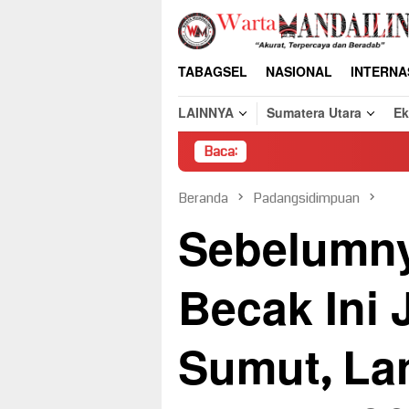
Loncat
ke
konten
TABAGSEL
NASIONAL
INTERNA
LAINNYA
Sumatera Utara
E
Baca:
Pembongkaran Paks
Beranda
Padangsidimpuan
Sebelumn
Becak Ini
Sumut, Lan