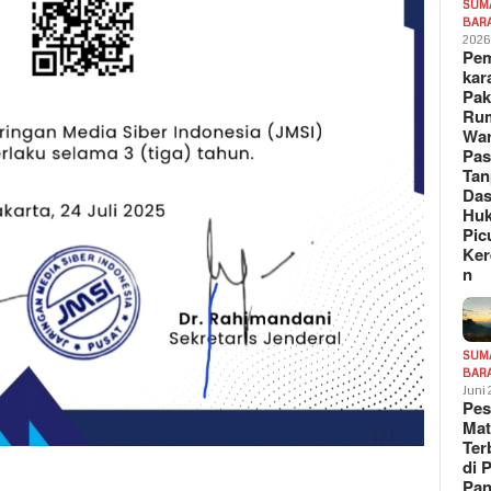
SUM
BAR
202
Pe
kar
Pak
Ru
War
Pa
Tan
Das
Hu
Pic
Ker
n
SUM
BAR
Juni
Pe
Mat
Te
di 
Pa