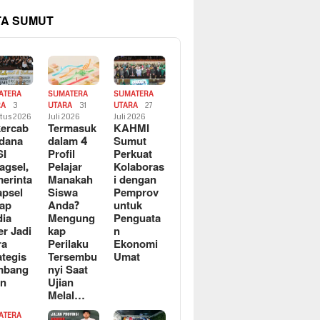
TA SUMUT
ATERA
SUMATERA
SUMATERA
RA
3
UTARA
31
UTARA
27
tus 2026
Juli 2026
Juli 2026
ercab
Termasuk
KAHMI
dana
dalam 4
Sumut
SI
Profil
Perkuat
agsel,
Pelajar
Kolaboras
erinta
Manakah
i dengan
apsel
Siswa
Pemprov
ap
Anda?
untuk
ia
Mengung
Penguata
er Jadi
kap
n
ra
Perilaku
Ekonomi
ategis
Tersembu
Umat
mbang
nyi Saat
an
Ujian
Melal…
ATERA