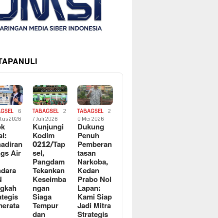
 TAPANULI
AGSEL
6
TABAGSEL
2
TABAGSEL
2
tus 2026
7 Juli 2026
0 Mei 2026
ok
Kunjungi
Dukung
al:
Kodim
Penuh
adiran
0212/Tap
Pemberan
gs Air
sel,
tasan
Pangdam
Narkoba,
dara
Tekankan
Kedan
N
Keseimba
Prabo Nol
ngkah
ngan
Lapan:
ategis
Siaga
Kami Siap
erata
Tempur
Jadi Mitra
dan
Strategis