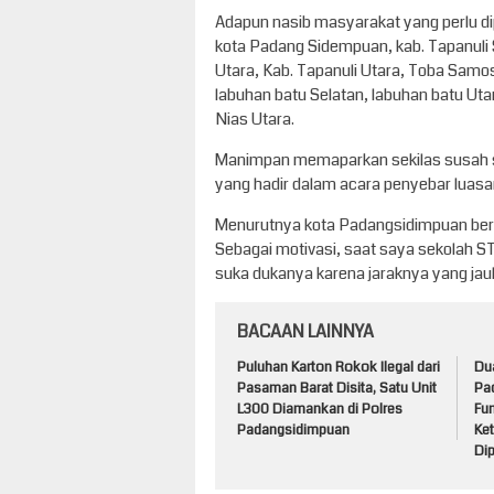
Adapun nasib masyarakat yang perlu di
kota Padang Sidempuan, kab. Tapanuli 
Utara, Kab. Tapanuli Utara, Toba Samo
labuhan batu Selatan, labuhan batu Utar
Nias Utara.
Manimpan memaparkan sekilas susah se
yang hadir dalam acara penyebar luas
Menurutnya kota Padangsidimpuan berpo
Sebagai motivasi, saat saya sekolah ST
suka dukanya karena jaraknya yang jau
BACAAN LAINNYA
Puluhan Karton Rokok Ilegal dari
Du
Pasaman Barat Disita, Satu Unit
Pa
L300 Diamankan di Polres
Fun
Padangsidimpuan
Ke
Di