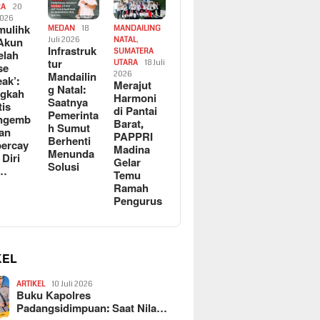
RA
20
2026
ulihk
MEDAN
18
MANDAILING
Akun
Juli 2026
NATAL
,
Infrastruk
SUMATERA
elah
tur
UTARA
18 Juli
se
Mandailin
2026
eak’:
Merajut
g Natal:
ngkah
Harmoni
Saatnya
tis
di Pantai
Pemerinta
ngemb
Barat,
h Sumut
kan
PAPPRI
Berhenti
ercay
Madina
Menunda
 Diri
Gelar
Solusi
l…
Temu
Ramah
Pengurus
KEL
ARTIKEL
10 Juli 2026
Buku Kapolres
Padangsidimpuan: Saat Nila…