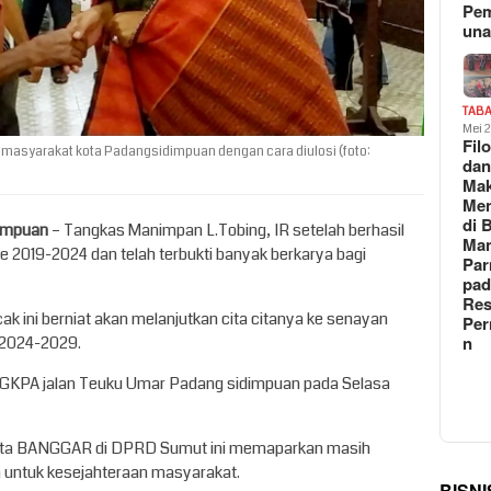
Pe
un
TAB
Mei 
Fil
 masyarakat kota Padangsidimpuan dengan cara diulosi (foto:
da
Ma
Me
di 
dimpuan
– Tangkas Manimpan L.Tobing, IR setelah berhasil
Man
de 2019-2024 dan telah terbukti banyak berkarya bagi
Pa
pad
Res
ak ini berniat akan melanjutkan cita citanya ke senayan
Per
n
 2024-2029.
 GKPA jalan Teuku Umar Padang sidimpuan pada Selasa
gota BANGGAR di DPRD Sumut ini memaparkan masih
n untuk kesejahteraan masyarakat.