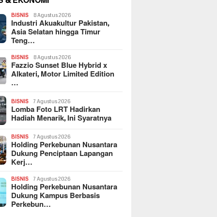
S & EKONOMI
BISNIS
8 Agustus 2026
Industri Akuakultur Pakistan,
Asia Selatan hingga Timur
Teng…
BISNIS
8 Agustus 2026
Fazzio Sunset Blue Hybrid x
Alkateri, Motor Limited Edition
…
BISNIS
7 Agustus 2026
Lomba Foto LRT Hadirkan
Hadiah Menarik, Ini Syaratnya
BISNIS
7 Agustus 2026
Holding Perkebunan Nusantara
Dukung Penciptaan Lapangan
Kerj…
BISNIS
7 Agustus 2026
Holding Perkebunan Nusantara
Dukung Kampus Berbasis
Perkebun…