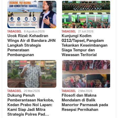
TABAGSEL
6 Agustus 2026
TABAGSEL
27 Juli 2026
Ucok Rizal: Kehadiran
Kunjungi Kodim
Wings Air di Bandara JHN
0212/Tapsel, Pangdam
Langkah Strategis
Tekankan Keseimbangan
Pemerataan
Siaga Tempur dan
Pembangunan
Wawasan Teritorial
TABAGSEL
20 Mei 2026
TABAGSEL
2 Mei 2026
Dukung Penuh
Filosofi dan Makna
Pemberantasan Narkoba,
Mendalam di Balik
Kedan Prabo Nol Lapan:
Manortor Parmasak pada
Kami Siap Jadi Mitra
Resepsi Pernikahan
Strategis Polres Pad…