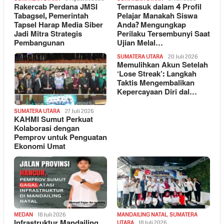
Rakercab Perdana JMSI
Termasuk dalam 4 Profil
Tabagsel, Pemerintah
Pelajar Manakah Siswa
Tapsel Harap Media Siber
Anda? Mengungkap
Jadi Mitra Strategis
Perilaku Tersembunyi Saat
Pembangunan
Ujian Melal…
SUMATERA UTARA
20 Juli 2026
Memulihkan Akun Setelah
‘Lose Streak’: Langkah
Taktis Mengembalikan
Kepercayaan Diri dal…
SUMATERA UTARA
27 Juli 2026
KAHMI Sumut Perkuat
Kolaborasi dengan
Pemprov untuk Penguatan
Ekonomi Umat
MEDAN
18 Juli 2026
MANDAILING NATAL
,
SUMATERA
Infrastruktur Mandailing
UTARA
18 Juli 2026