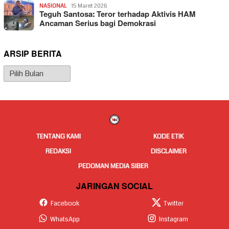
NASIONAL
15 Maret 2026
Teguh Santosa: Teror terhadap Aktivis HAM
Ancaman Serius bagi Demokrasi
ARSIP BERITA
Arsip
Berita
TENTANG KAMI
KODE ETIK
REDAKSI
DISCLAIMER
PEDOMAN MEDIA SIBER
JARINGAN SOCIAL
Facebook
Twitter
WhatsApp
Instagram