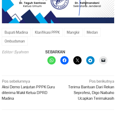
Bupati Madina
Klarifikasi PPPK
Mangkir
Medan
Ombudsman
Editor: Syahren
SEBARKAN
Navigasi
Pos sebelumnya
Pos berikutnya
pos
Aksi Demo Lanjutan PPPK Guru
Terima Bantuan Dari Rekan
diterima Wakil Ketua DPRD
Seprofesi, Digo Naibaho
Madina
Ucapkan Terimakasih