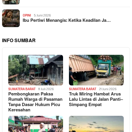
OPINI
5 Juni 2026
Ibu Pertiwi Menangis: Ketika Keadilan Ja…
INFO SUMBAR
SUMATERA BARAT
11 Juli 2026
SUMATERA BARAT
21 Juni 2026
Pembongkaran Paksa
Truk Miring Hambat Arus
Rumah Warga di Pasaman
Lalu Lintas di Jalan Panti–
Tanpa Dasar Hukum Picu
Simpang Empat
Keresahan