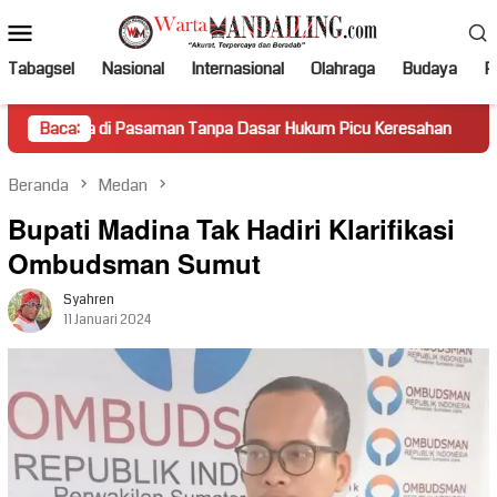
Loncat
Menu
ke
Mobile
konten
Tabagsel
Nasional
Internasional
Olahraga
Budaya
Po
Pasaman Tanpa Dasar Hukum Picu Keresahan
Baca:
Truk Miring H
Beranda
Medan
Bupati Madina Tak Hadiri Klarifikasi
Ombudsman Sumut
Syahren
11 Januari 2024