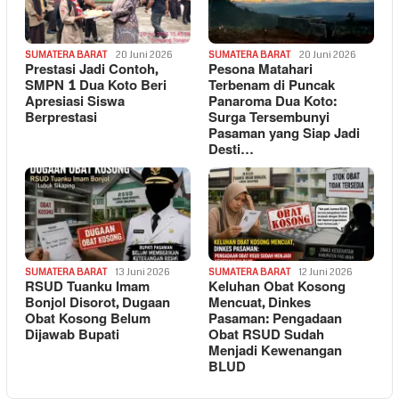
SUMATERA BARAT
20 Juni 2026
SUMATERA BARAT
20 Juni 2026
Prestasi Jadi Contoh,
Pesona Matahari
SMPN 1 Dua Koto Beri
Terbenam di Puncak
Apresiasi Siswa
Panaroma Dua Koto:
Berprestasi
Surga Tersembunyi
Pasaman yang Siap Jadi
Desti…
SUMATERA BARAT
13 Juni 2026
SUMATERA BARAT
12 Juni 2026
RSUD Tuanku Imam
Keluhan Obat Kosong
Bonjol Disorot, Dugaan
Mencuat, Dinkes
Obat Kosong Belum
Pasaman: Pengadaan
Dijawab Bupati
Obat RSUD Sudah
Menjadi Kewenangan
BLUD