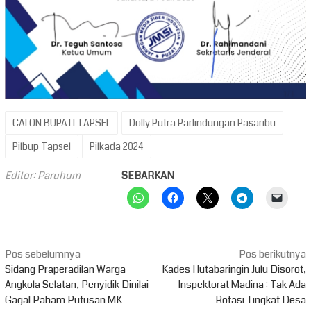
CALON BUPATI TAPSEL
Dolly Putra Parlindungan Pasaribu
Pilbup Tapsel
Pilkada 2024
Editor: Paruhum
SEBARKAN
Navigasi
Pos sebelumnya
Pos berikutnya
pos
Sidang Praperadilan Warga
Kades Hutabaringin Julu Disorot,
Angkola Selatan, Penyidik Dinilai
Inspektorat Madina : Tak Ada
Gagal Paham Putusan MK
Rotasi Tingkat Desa