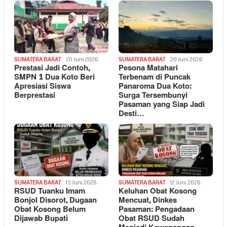
SUMATERA BARAT
20 Juni 2026
SUMATERA BARAT
20 Juni 2026
Prestasi Jadi Contoh,
Pesona Matahari
SMPN 1 Dua Koto Beri
Terbenam di Puncak
Apresiasi Siswa
Panaroma Dua Koto:
Berprestasi
Surga Tersembunyi
Pasaman yang Siap Jadi
Desti…
SUMATERA BARAT
13 Juni 2026
SUMATERA BARAT
12 Juni 2026
RSUD Tuanku Imam
Keluhan Obat Kosong
Bonjol Disorot, Dugaan
Mencuat, Dinkes
Obat Kosong Belum
Pasaman: Pengadaan
Dijawab Bupati
Obat RSUD Sudah