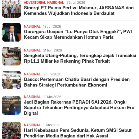
ADVERTORIAL
,
NASIONAL
25 Juli 2026
Sinergi PT Palma Pertiwi Makmur, JARSANAS dan
Kemendes Wujudkan Indonesia Berdaulat
NASIONAL
19 Juli 2026
Gara-gara Ucapan “Lu Punya Otak Enggak?”, PWI
Kecam Sikap Merendahkan Hotman Paris
NASIONAL
21 Juni 2026
Sengketa Utang-Piutang, Terungkap Jejak Transaksi
Rp11,1 Miliar ke Rekening Pihak Terkait
NASIONAL
9 Juni 2026
Dasco: Pertemuan Chatib Basri dengan Presiden
Bahas Strategi Pertumbuhan Ekonomi
NASIONAL
10 Mei 2026
Jadi Bagian Rakernas PERADI SAI 2026, Ongki
Saputra Tekankan Pentingnya Adaptasi Hukum Era
Digital
NASIONAL
3 Mei 2026
Hari Kebebasan Pers Sedunia, Ketum SMSI Sebut
Pendirian Media Bagian dari Hak Asasi