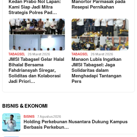
Kedan Prabo Nol Lapan:
Manortor Parmasak pada
Kami Siap Jadi Mitra
Resepsi Pernikahan
Strategis Polres Pad…
TABAGSEL
26 Maret 2026
TABAGSEL
26 Maret 2026
JMSI Tabagsel Gelar Halal
Manaon Lubis Ingatkan
Bihalal Bersama
JMSI Tabagsel: Jaga
Fahdriansyah Siregar,
Solidaritas dalam
Soliditas dan Kolaborasi
Menghadapi Tantangan
Jadi Priori…
Pers
BISNIS & EKONOMI
BISNIS
7 Agustus 2026
Holding Perkebunan Nusantara Dukung Kampus
Berbasis Perkebun…