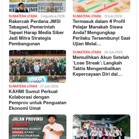
SUMATERA UTARA
3 Agustus 2026
SUMATERA UTARA
31 Juli 2026
Rakercab Perdana JMSI
Termasuk dalam 4 Profil
Tabagsel, Pemerintah
Pelajar Manakah Siswa
Tapsel Harap Media Siber
Anda? Mengungkap
Jadi Mitra Strategis
Perilaku Tersembunyi Saat
Pembangunan
Ujian Melal…
SUMATERA UTARA
20 Juli 2026
Memulihkan Akun Setelah
‘Lose Streak’: Langkah
Taktis Mengembalikan
Kepercayaan Diri dal…
SUMATERA UTARA
27 Juli 2026
KAHMI Sumut Perkuat
Kolaborasi dengan
Pemprov untuk Penguatan
Ekonomi Umat