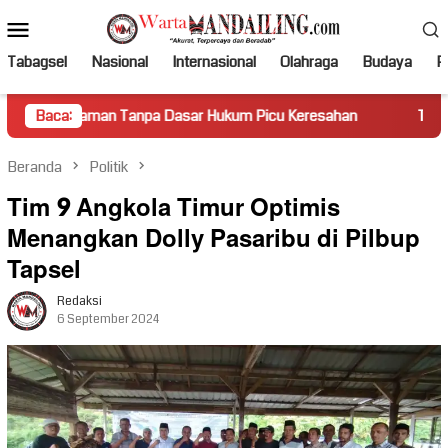
Loncat
Menu
ke
Mobile
konten
Tabagsel
Nasional
Internasional
Olahraga
Budaya
Po
 Tanpa Dasar Hukum Picu Keresahan
Baca:
Truk Miring Hambat Ar
Beranda
Politik
Tim 9 Angkola Timur Optimis
Menangkan Dolly Pasaribu di Pilbup
Tapsel
Redaksi
6 September 2024