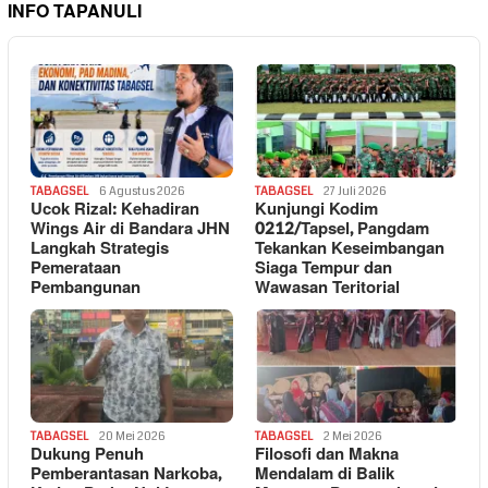
INFO TAPANULI
TABAGSEL
6 Agustus 2026
TABAGSEL
27 Juli 2026
Ucok Rizal: Kehadiran
Kunjungi Kodim
Wings Air di Bandara JHN
0212/Tapsel, Pangdam
Langkah Strategis
Tekankan Keseimbangan
Pemerataan
Siaga Tempur dan
Pembangunan
Wawasan Teritorial
TABAGSEL
20 Mei 2026
TABAGSEL
2 Mei 2026
Dukung Penuh
Filosofi dan Makna
Pemberantasan Narkoba,
Mendalam di Balik