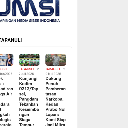
 TAPANULI
AGSEL
6
TABAGSEL
2
TABAGSEL
2
tus 2026
7 Juli 2026
0 Mei 2026
ok
Kunjungi
Dukung
al:
Kodim
Penuh
adiran
0212/Tap
Pemberan
gs Air
sel,
tasan
Pangdam
Narkoba,
dara
Tekankan
Kedan
N
Keseimba
Prabo Nol
ngkah
ngan
Lapan:
ategis
Siaga
Kami Siap
erata
Tempur
Jadi Mitra