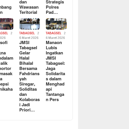
dan
Strategis
mbang
Wawasan
Polres
an
Teritorial
Pad…
AGSEL
2
TABAGSEL
2
TABAGSEL
2
2026
6 Maret 2026
6 Maret 2026
osofi
JMSI
Manaon
n
Tabagsel
Lubis
kna
Gelar
Ingatkan
ndalam
Halal
JMSI
Balik
Bihalal
Tabagsel:
ortor
Bersama
Jaga
rmasak
Fahdrians
Solidarita
a
yah
s dalam
epsi
Siregar,
Menghad
nikaha
Soliditas
api
dan
Tantanga
Kolaboras
n Pers
i Jadi
Priori…