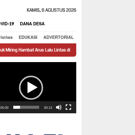
KAMIS, 6 AGUSTUS 2026
VID-19
DANA DESA
ristiwa
EDUKASI
ADVERTORIAL
rus Lalu Lintas di Jalan Panti–Simpang Empat
Prestasi Jadi 
ar
00:00
00:13