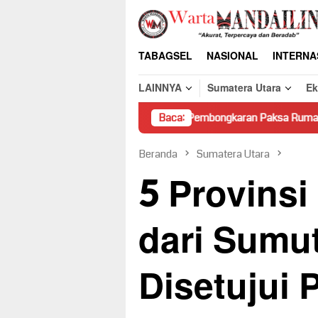
Loncat
ke
konten
TABAGSEL
NASIONAL
INTERNA
LAINNYA
Sumatera Utara
E
Pembongkaran Paksa Rumah Warga di Pasama
Baca:
Beranda
Sumatera Utara
5 Provinsi
dari Sumu
Disetujui 