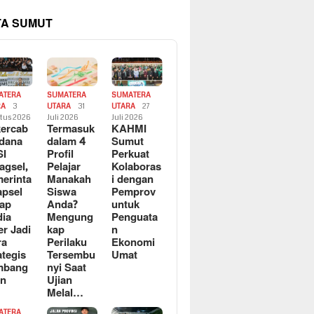
TA SUMUT
ATERA
SUMATERA
SUMATERA
RA
3
UTARA
31
UTARA
27
tus 2026
Juli 2026
Juli 2026
ercab
Termasuk
KAHMI
dana
dalam 4
Sumut
SI
Profil
Perkuat
agsel,
Pelajar
Kolaboras
erinta
Manakah
i dengan
apsel
Siswa
Pemprov
ap
Anda?
untuk
ia
Mengung
Penguata
er Jadi
kap
n
ra
Perilaku
Ekonomi
ategis
Tersembu
Umat
mbang
nyi Saat
an
Ujian
Melal…
ATERA