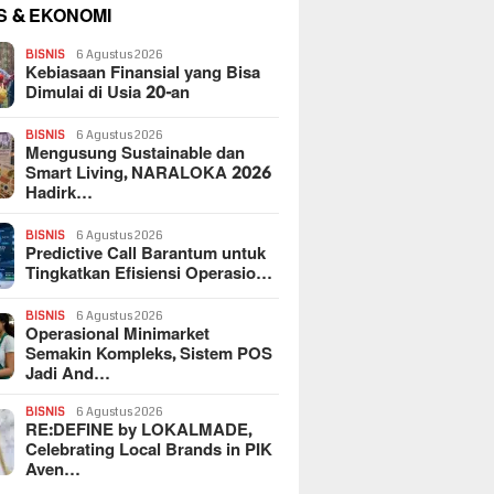
S & EKONOMI
BISNIS
6 Agustus 2026
Kebiasaan Finansial yang Bisa
Dimulai di Usia 20-an
BISNIS
6 Agustus 2026
Mengusung Sustainable dan
Smart Living, NARALOKA 2026
Hadirk…
BISNIS
6 Agustus 2026
Predictive Call Barantum untuk
Tingkatkan Efisiensi Operasio…
BISNIS
6 Agustus 2026
Operasional Minimarket
Semakin Kompleks, Sistem POS
Jadi And…
BISNIS
6 Agustus 2026
RE:DEFINE by LOKALMADE,
Celebrating Local Brands in PIK
Aven…