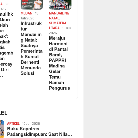
RA
20
2026
ulihk
MEDAN
18
MANDAILING
Akun
Juli 2026
NATAL
,
Infrastruk
SUMATERA
elah
tur
UTARA
18 Juli
se
Mandailin
2026
eak’:
Merajut
g Natal:
ngkah
Harmoni
Saatnya
tis
di Pantai
Pemerinta
ngemb
Barat,
h Sumut
kan
PAPPRI
Berhenti
ercay
Madina
Menunda
 Diri
Gelar
Solusi
l…
Temu
Ramah
Pengurus
KEL
ARTIKEL
10 Juli 2026
Buku Kapolres
Padangsidimpuan: Saat Nila…