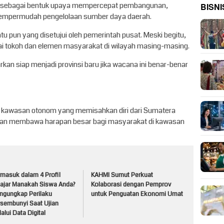
l sebagai bentuk upaya mempercepat pembangunan,
BISNI
mempermudah pengelolaan sumber daya daerah.
 pun yang disetujui oleh pemerintah pusat. Meski begitu,
gai tokoh dan elemen masyarakat di wilayah masing-masing.
rkan siap menjadi provinsi baru jika wacana ini benar-benar
adi kawasan otonom yang memisahkan diri dari Sumatera
r dan membawa harapan besar bagi masyarakat di kawasan
rmasuk dalam 4 Profil
KAHMI Sumut Perkuat
lajar Manakah Siswa Anda?
Kolaborasi dengan Pemprov
ngungkap Perilaku
untuk Penguatan Ekonomi Umat
rsembunyi Saat Ujian
alui Data Digital