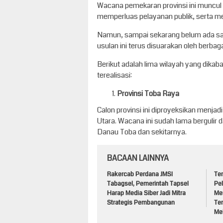
Wacana pemekaran provinsi ini muncu
memperluas pelayanan publik, serta 
Namun, sampai sekarang belum ada satu
usulan ini terus disuarakan oleh berba
Berikut adalah lima wilayah yang dikaba
terealisasi:
Provinsi Toba Raya
Calon provinsi ini diproyeksikan menj
Utara. Wacana ini sudah lama berguli
Danau Toba dan sekitarnya.
BACAAN LAINNYA
Rakercab Perdana JMSI
Te
Tabagsel, Pemerintah Tapsel
Pe
Harap Media Siber Jadi Mitra
Me
Strategis Pembangunan
Te
Mel