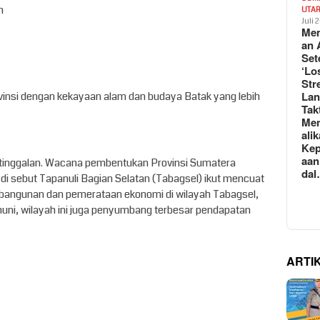
n
UTA
Juli 
Mem
an 
Set
‘Lo
Str
La
provinsi dengan kekayaan alam dan budaya Batak yang lebih
Tak
Me
ali
Kep
aan
etinggalan. Wacana pembentukan Provinsi Sumatera
da
i sebut Tapanuli Bagian Selatan (Tabagsel) ikut mencuat
angunan dan pemerataan ekonomi di wilayah Tabagsel,
ni, wilayah ini juga penyumbang terbesar pendapatan
ARTI