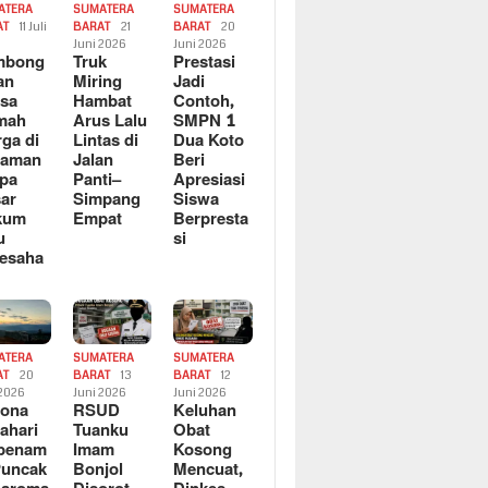
ATERA
SUMATERA
SUMATERA
AT
11 Juli
BARAT
21
BARAT
20
6
Juni 2026
Juni 2026
mbong
Truk
Prestasi
an
Miring
Jadi
sa
Hambat
Contoh,
mah
Arus Lalu
SMPN 1
ga di
Lintas di
Dua Koto
saman
Jalan
Beri
pa
Panti–
Apresiasi
ar
Simpang
Siswa
kum
Empat
Berpresta
u
si
esaha
ATERA
SUMATERA
SUMATERA
AT
20
BARAT
13
BARAT
12
 2026
Juni 2026
Juni 2026
sona
RSUD
Keluhan
ahari
Tuanku
Obat
rbenam
Imam
Kosong
Puncak
Bonjol
Mencuat,