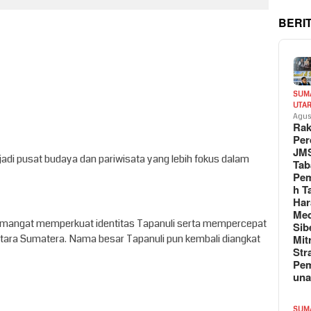
BERI
SUM
UTA
Agus
Rak
Per
JM
di pusat budaya dan pariwisata yang lebih fokus dalam
Tab
Pem
h T
Har
Med
semangat memperkuat identitas Tapanuli serta mempercepat
Sib
ara Sumatera. Nama besar Tapanuli pun kembali diangkat
Mit
Str
Pe
un
SUM