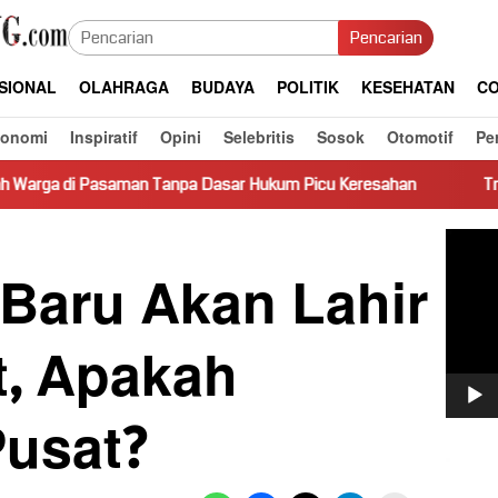
Pencarian
SIONAL
OLAHRAGA
BUDAYA
POLITIK
KESEHATAN
CO
konomi
Inspiratif
Opini
Selebritis
Sosok
Otomotif
Pe
n Tanpa Dasar Hukum Picu Keresahan
Truk Miring Hambat A
Pemut
Video
 Baru Akan Lahir
t, Apakah
Pusat?