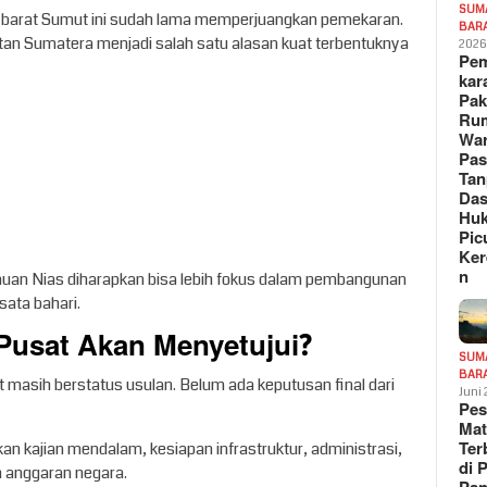
SUM
i barat Sumut ini sudah lama memperjuangkan pemekaran.
BAR
atan Sumatera menjadi salah satu alasan kuat terbentuknya
202
Pe
kar
Pak
Ru
War
Pa
Tan
Das
Hu
Pic
Ker
n
lauan Nias diharapkan bisa lebih fokus dalam pembangunan
sata bahari.
Pusat Akan Menyetujui?
SUM
BAR
t masih berstatus usulan. Belum ada keputusan final dari
Juni
Pe
Mat
Te
 kajian mendalam, kesiapan infrastruktur, administrasi,
di 
an anggaran negara.