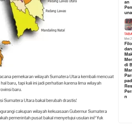
an
Pe
un
TAB
Mei 
Fil
da
Ma
Me
di 
Man
Pa
acana pemekaran wilayah Sumatera Utara kembali mencuat
pad
hal baru, tapi kali ini jadi perhatian karena lima wilayah
Res
ovinsi baru.
Per
n
asi Sumatera Utara bakal berubah drastis!
ngurangi cakupan wilayah kekuasaan Gubernur Sumatera
akah pemerintah pusat bakal menyetujui usulan ini? Yuk