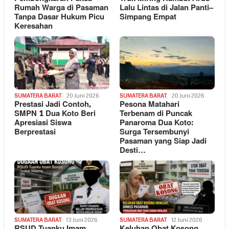
Rumah Warga di Pasaman
Lalu Lintas di Jalan Panti–
Tanpa Dasar Hukum Picu
Simpang Empat
Keresahan
SUMATERA BARAT
20 Juni 2026
SUMATERA BARAT
20 Juni 2026
Prestasi Jadi Contoh,
Pesona Matahari
SMPN 1 Dua Koto Beri
Terbenam di Puncak
Apresiasi Siswa
Panaroma Dua Koto:
Berprestasi
Surga Tersembunyi
Pasaman yang Siap Jadi
Desti…
SUMATERA BARAT
13 Juni 2026
SUMATERA BARAT
12 Juni 2026
RSUD Tuanku Imam
Keluhan Obat Kosong