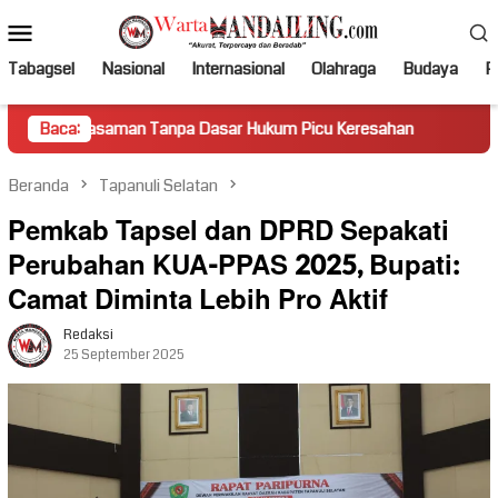
Loncat
Menu
ke
Mobile
konten
Tabagsel
Nasional
Internasional
Olahraga
Budaya
Po
n Tanpa Dasar Hukum Picu Keresahan
Baca:
Truk Miring Hambat 
Beranda
Tapanuli Selatan
Pemkab Tapsel dan DPRD Sepakati
Perubahan KUA-PPAS 2025, Bupati:
Camat Diminta Lebih Pro Aktif
Redaksi
25 September 2025