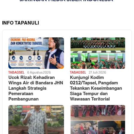
INFO TAPANULI
TABAGSEL
6 Agustus 2026
TABAGSEL
27 Juli 2026
Ucok Rizal: Kehadiran
Kunjungi Kodim
Wings Air di Bandara JHN
0212/Tapsel, Pangdam
Langkah Strategis
Tekankan Keseimbangan
Pemerataan
Siaga Tempur dan
Pembangunan
Wawasan Teritorial