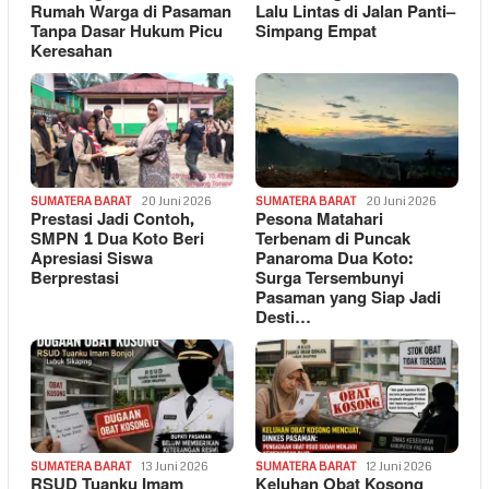
Rumah Warga di Pasaman
Lalu Lintas di Jalan Panti–
Tanpa Dasar Hukum Picu
Simpang Empat
Keresahan
SUMATERA BARAT
20 Juni 2026
SUMATERA BARAT
20 Juni 2026
Prestasi Jadi Contoh,
Pesona Matahari
SMPN 1 Dua Koto Beri
Terbenam di Puncak
Apresiasi Siswa
Panaroma Dua Koto:
Berprestasi
Surga Tersembunyi
Pasaman yang Siap Jadi
Desti…
SUMATERA BARAT
13 Juni 2026
SUMATERA BARAT
12 Juni 2026
RSUD Tuanku Imam
Keluhan Obat Kosong