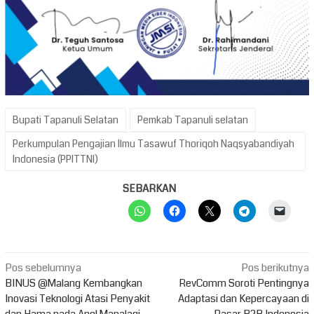
Bupati Tapanuli Selatan
Pemkab Tapanuli selatan
Perkumpulan Pengajian Ilmu Tasawuf Thoriqoh Naqsyabandiyah
Indonesia (PPITTNI)
SEBARKAN
Navigasi
Pos sebelumnya
Pos berikutnya
pos
BINUS @Malang Kembangkan
RevComm Soroti Pentingnya
Inovasi Teknologi Atasi Penyakit
Adaptasi dan Kepercayaan di