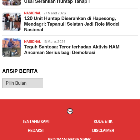
Usai Serahkan Huntap Tahap I
NASIONAL
27 Maret 2026
120 Unit Huntap Diserahkan di Hapesong,
Mendagri: Tapanuli Selatan Jadi Role Model
Nasional
NASIONAL
15 Maret 2026
Teguh Santosa: Teror terhadap Aktivis HAM
Ancaman Serius bagi Demokrasi
ARSIP BERITA
Arsip
Berita
TENTANG KAMI
KODE ETIK
REDAKSI
DISCLAIMER
PEDOMAN MEDIA SIBER