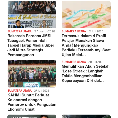
SUMATERA UTARA
3 Agustus 2026
SUMATERA UTARA
31 Juli 2026
Rakercab Perdana JMSI
Termasuk dalam 4 Profil
Tabagsel, Pemerintah
Pelajar Manakah Siswa
Tapsel Harap Media Siber
Anda? Mengungkap
Jadi Mitra Strategis
Perilaku Tersembunyi Saat
Pembangunan
Ujian Melal…
SUMATERA UTARA
20 Juli 2026
Memulihkan Akun Setelah
‘Lose Streak’: Langkah
Taktis Mengembalikan
Kepercayaan Diri dal…
SUMATERA UTARA
27 Juli 2026
KAHMI Sumut Perkuat
Kolaborasi dengan
Pemprov untuk Penguatan
Ekonomi Umat