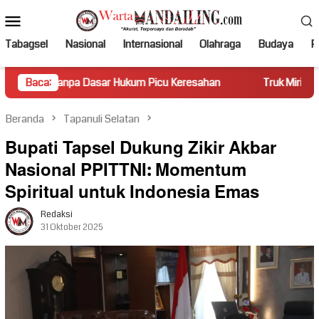
Loncat
Menu
ke
Mobile
konten
Tabagsel
Nasional
Internasional
Olahraga
Budaya
Po
Dasar Hukum Picu Keresahan
Baca:
Truk Miring Hambat Arus Lalu
Beranda
Tapanuli Selatan
Bupati Tapsel Dukung Zikir Akbar
Nasional PPITTNI: Momentum
Spiritual untuk Indonesia Emas
Redaksi
31 Oktober 2025