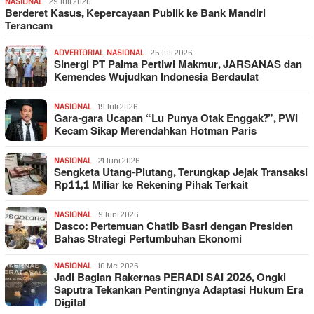
NASIONAL
29 Juli 2026
Berderet Kasus, Kepercayaan Publik ke Bank Mandiri
Terancam
ADVERTORIAL
,
NASIONAL
25 Juli 2026
Sinergi PT Palma Pertiwi Makmur, JARSANAS dan
Kemendes Wujudkan Indonesia Berdaulat
NASIONAL
19 Juli 2026
Gara-gara Ucapan “Lu Punya Otak Enggak?”, PWI
Kecam Sikap Merendahkan Hotman Paris
NASIONAL
21 Juni 2026
Sengketa Utang-Piutang, Terungkap Jejak Transaksi
Rp11,1 Miliar ke Rekening Pihak Terkait
NASIONAL
9 Juni 2026
Dasco: Pertemuan Chatib Basri dengan Presiden
Bahas Strategi Pertumbuhan Ekonomi
NASIONAL
10 Mei 2026
Jadi Bagian Rakernas PERADI SAI 2026, Ongki
Saputra Tekankan Pentingnya Adaptasi Hukum Era
Digital