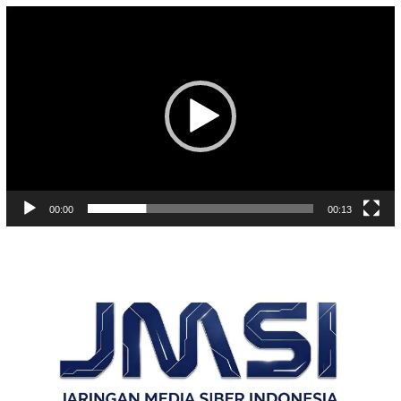
Pemutar
Video
00:00
00:13