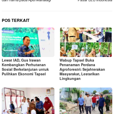
dan Hama pada Apel Manalagi
Pasar B2B Indonesia
POS TERKAIT
Lewat IAD, Gus Irawan
Wabup Tapsel Buka
Kembangkan Perhutanan
Penanaman Perdana
Sosial Berkelanjutan untuk
Agroforestri: Sejahterakan
Pulihkan Ekonomi Tapsel
Masyarakat, Lestarikan
Lingkungan