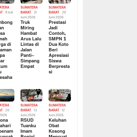
ATERA
SUMATERA
SUMATERA
AT
11 Juli
BARAT
21
BARAT
20
6
Juni 2026
Juni 2026
mbong
Truk
Prestasi
an
Miring
Jadi
sa
Hambat
Contoh,
mah
Arus Lalu
SMPN 1
ga di
Lintas di
Dua Koto
saman
Jalan
Beri
pa
Panti–
Apresiasi
ar
Simpang
Siswa
kum
Empat
Berpresta
u
si
esaha
ATERA
SUMATERA
SUMATERA
AT
20
BARAT
13
BARAT
12
 2026
Juni 2026
Juni 2026
sona
RSUD
Keluhan
ahari
Tuanku
Obat
rbenam
Imam
Kosong
Puncak
Bonjol
Mencuat,