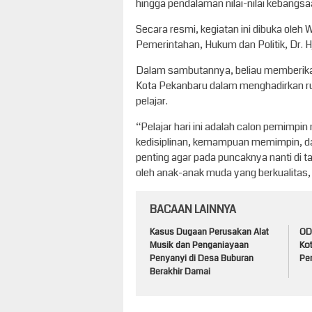
hingga pendalaman nilai-nilai kebangs
Secara resmi, kegiatan ini dibuka oleh W
Pemerintahan, Hukum dan Politik, Dr. Hj
Dalam sambutannya, beliau memberikan a
Kota Pekanbaru dalam menghadirkan ru
pelajar.
“Pelajar hari ini adalah calon pemimpin
kedisiplinan, kemampuan memimpin, dan 
penting agar pada puncaknya nanti di t
oleh anak-anak muda yang berkualitas, be
BACAAN LAINNYA
Kasus Dugaan Perusakan Alat
ODG
Musik dan Penganiayaan
Ko
Penyanyi di Desa Buburan
Pem
Berakhir Damai