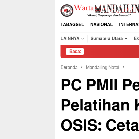
Loncat
ke
konten
TABAGSEL
NASIONAL
INTERNA
LAINNYA
Sumatera Utara
E
Baca:
Pembongkaran P
Beranda
Mandailing Natal
PC PMII P
Pelatihan
OSIS: Ceta