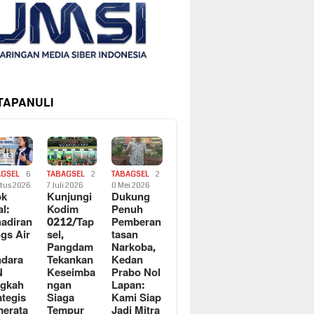
 TAPANULI
AGSEL
6
TABAGSEL
2
TABAGSEL
2
tus 2026
7 Juli 2026
0 Mei 2026
ok
Kunjungi
Dukung
al:
Kodim
Penuh
adiran
0212/Tap
Pemberan
gs Air
sel,
tasan
Pangdam
Narkoba,
dara
Tekankan
Kedan
N
Keseimba
Prabo Nol
ngkah
ngan
Lapan:
ategis
Siaga
Kami Siap
erata
Tempur
Jadi Mitra