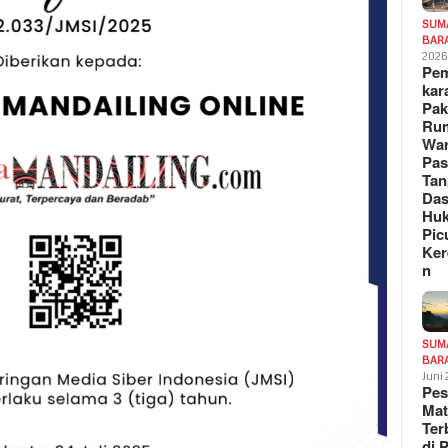
SUM
BAR
202
Pe
kar
Pak
Ru
War
Pa
Tan
Das
Hu
Pic
Ker
n
SUM
BAR
Juni
Pe
Mat
Te
di 