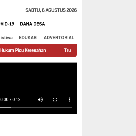
SABTU, 8 AGUSTUS 2026
VID-19
DANA DESA
ristiwa
EDUKASI
ADVERTORIAL
n
Truk Miring Hambat Arus Lalu Lintas di Jalan Panti–Simpan