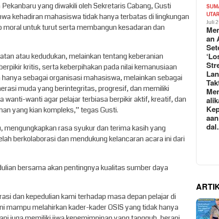
Pekanbaru yang diwakili oleh Sekretaris Cabang, Gusti
SUM
UTA
a kehadiran mahasiswa tidak hanya terbatas di lingkungan
Juli 
ab moral untuk turut serta membangun kesadaran dan
Mem
an 
Set
‘Lo
atan atau kedudukan, melainkan tentang keberanian
Str
pikir kritis, serta keberpihakan pada nilai kemanusiaan
La
n hanya sebagai organisasi mahasiswa, melainkan sebagai
Tak
rasi muda yang berintegritas, progresif, dan memiliki
Me
wanti-wanti agar pelajar terbiasa berpikir aktif, kreatif, dan
ali
Kep
an yang kian kompleks,” tegas Gusti.
aan
da
u, mengungkapkan rasa syukur dan terima kasih yang
lah berkolaborasi dan mendukung kelancaran acara ini dari
pedulian bersama akan pentingnya kualitas sumber daya
ARTI
orasi dan kepedulian kami terhadap masa depan pelajar di
n ini mampu melahirkan kader-kader OSIS yang tidak hanya
etapi juga memiliki jiwa kepemimpinan yang tangguh, berani