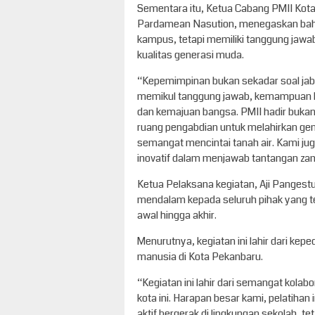
Sementara itu, Ketua Cabang PMII Kota 
Pardamean Nasution, menegaskan bahw
kampus, tetapi memiliki tanggung jaw
kualitas generasi muda.
“Kepemimpinan bukan sekadar soal jab
memikul tanggung jawab, kemampuan ber
dan kemajuan bangsa. PMII hadir buka
ruang pengabdian untuk melahirkan gene
semangat mencintai tanah air. Kami juga 
inovatif dalam menjawab tantangan zam
Ketua Pelaksana kegiatan, Aji Pangest
mendalam kepada seluruh pihak yang te
awal hingga akhir.
Menurutnya, kegiatan ini lahir dari ke
manusia di Kota Pekanbaru.
“Kegiatan ini lahir dari semangat kolab
kota ini. Harapan besar kami, pelatiha
aktif bergerak di lingkungan sekolah, t