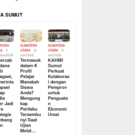
TA SUMUT
ATERA
SUMATERA
SUMATERA
RA
3
UTARA
31
UTARA
27
tus 2026
Juli 2026
Juli 2026
ercab
Termasuk
KAHMI
dana
dalam 4
Sumut
SI
Profil
Perkuat
agsel,
Pelajar
Kolaboras
erinta
Manakah
i dengan
apsel
Siswa
Pemprov
ap
Anda?
untuk
ia
Mengung
Penguata
er Jadi
kap
n
ra
Perilaku
Ekonomi
ategis
Tersembu
Umat
mbang
nyi Saat
an
Ujian
Melal…