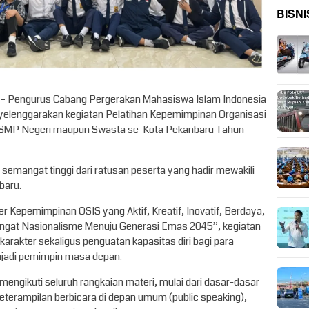
BISNI
– Pengurus Cabang Pergerakan Mahasiswa Islam Indonesia
elenggarakan kegiatan Pelatihan Kepemimpinan Organisasi
jar SMP Negeri maupun Swasta se-Kota Pekanbaru Tahun
semangat tinggi dari ratusan peserta yang hadir mewakili
baru.
Kepemimpinan OSIS yang Aktif, Kreatif, Inovatif, Berdaya,
gat Nasionalisme Menuju Generasi Emas 2045”, kegiatan
karakter sekaligus penguatan kapasitas diri bagi para
njadi pemimpin masa depan.
f mengikuti seluruh rangkaian materi, mulai dari dasar-dasar
keterampilan berbicara di depan umum (public speaking),