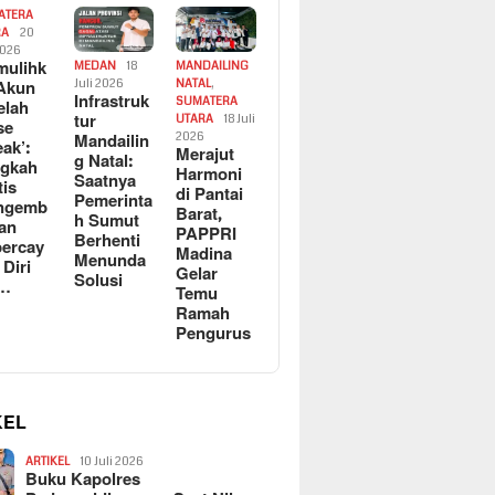
ATERA
RA
20
2026
ulihk
MEDAN
18
MANDAILING
Akun
Juli 2026
NATAL
,
Infrastruk
SUMATERA
elah
tur
UTARA
18 Juli
se
Mandailin
2026
eak’:
Merajut
g Natal:
ngkah
Harmoni
Saatnya
tis
di Pantai
Pemerinta
ngemb
Barat,
h Sumut
kan
PAPPRI
Berhenti
ercay
Madina
Menunda
 Diri
Gelar
Solusi
l…
Temu
Ramah
Pengurus
KEL
ARTIKEL
10 Juli 2026
Buku Kapolres