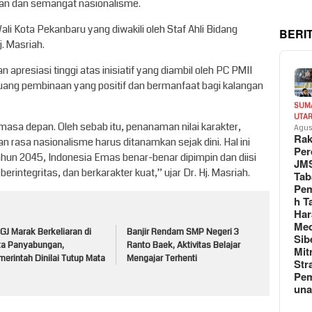
aan dan semangat nasionalisme.
ali Kota Pekanbaru yang diwakili oleh Staf Ahli Bidang
BERI
. Masriah.
presiasi tinggi atas inisiatif yang diambil oleh PC PMII
ang pembinaan yang positif dan bermanfaat bagi kalangan
SUM
UTA
 masa depan. Oleh sebab itu, penanaman nilai karakter,
Agus
Rak
rasa nasionalisme harus ditanamkan sejak dini. Hal ini
Per
ahun 2045, Indonesia Emas benar-benar dipimpin dan diisi
JM
rintegritas, dan berkarakter kuat,” ujar Dr. Hj. Masriah.
Tab
Pem
h T
Har
Med
J Marak Berkeliaran di
Banjir Rendam SMP Negeri 3
Sib
ta Panyabungan,
Ranto Baek, Aktivitas Belajar
Mit
erintah Dinilai Tutup Mata
Mengajar Terhenti
Str
Pe
un