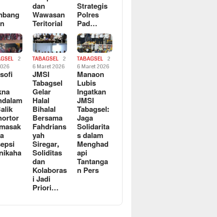
dan
Strategis
mbang
Wawasan
Polres
an
Teritorial
Pad…
AGSEL
2
TABAGSEL
2
TABAGSEL
2
2026
6 Maret 2026
6 Maret 2026
osofi
JMSI
Manaon
n
Tabagsel
Lubis
kna
Gelar
Ingatkan
ndalam
Halal
JMSI
Balik
Bihalal
Tabagsel:
ortor
Bersama
Jaga
rmasak
Fahdrians
Solidarita
a
yah
s dalam
epsi
Siregar,
Menghad
nikaha
Soliditas
api
dan
Tantanga
Kolaboras
n Pers
i Jadi
Priori…