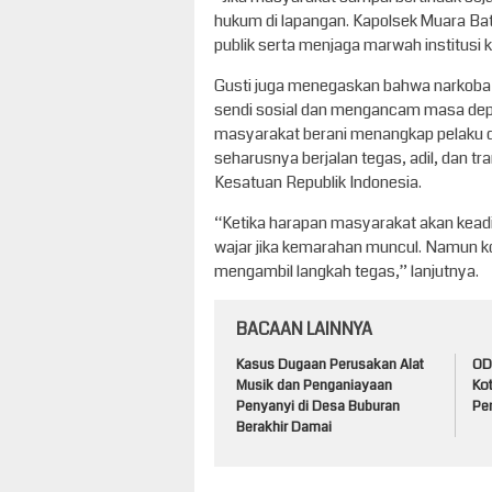
hukum di lapangan. Kapolsek Muara Ba
publik serta menjaga marwah institusi k
Gusti juga menegaskan bahwa narkoba
sendi sosial dan mengancam masa depan
masyarakat berani menangkap pelaku 
seharusnya berjalan tegas, adil, dan t
Kesatuan Republik Indonesia.
“Ketika harapan masyarakat akan keadil
wajar jika kemarahan muncul. Namun kond
mengambil langkah tegas,” lanjutnya.
BACAAN LAINNYA
Kasus Dugaan Perusakan Alat
ODG
Musik dan Penganiayaan
Ko
Penyanyi di Desa Buburan
Pem
Berakhir Damai