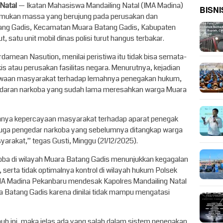
 Natal
— Ikatan Mahasiswa Mandailing Natal (IMA Madina)
BISNI
 amukan massa yang berujung pada perusakan dan
ng Gadis, Kecamatan Muara Batang Gadis, Kabupaten
, satu unit mobil dinas polisi turut hangus terbakar.
damean Nasution, menilai peristiwa itu tidak bisa semata-
s atau perusakan fasilitas negara. Menurutnya, kejadian
ewaan masyarakat terhadap lemahnya penegakan hukum,
daran narkoba yang sudah lama meresahkan warga Muara
tuhnya kepercayaan masyarakat terhadap aparat penegak
duga pengedar narkoba yang sebelumnya ditangkap warga
rakat,” tegas Gusti, Minggu (21/12/2025).
ba di wilayah Muara Batang Gadis menunjukkan kegagalan
erta tidak optimalnya kontrol di wilayah hukum Polsek
IMA Madina Pekanbaru mendesak Kapolres Mandailing Natal
 Batang Gadis karena dinilai tidak mampu mengatasi
auh ini, maka jelas ada yang salah dalam sistem penegakan