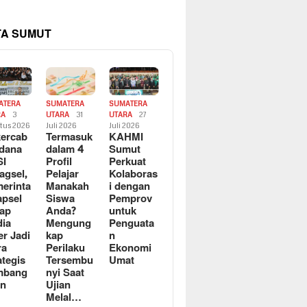
TA SUMUT
ATERA
SUMATERA
SUMATERA
RA
3
UTARA
31
UTARA
27
tus 2026
Juli 2026
Juli 2026
ercab
Termasuk
KAHMI
dana
dalam 4
Sumut
SI
Profil
Perkuat
agsel,
Pelajar
Kolaboras
erinta
Manakah
i dengan
apsel
Siswa
Pemprov
ap
Anda?
untuk
ia
Mengung
Penguata
er Jadi
kap
n
ra
Perilaku
Ekonomi
ategis
Tersembu
Umat
mbang
nyi Saat
an
Ujian
Melal…