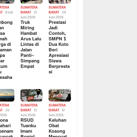
ATERA
SUMATERA
SUMATERA
AT
11 Juli
BARAT
21
BARAT
20
6
Juni 2026
Juni 2026
mbong
Truk
Prestasi
an
Miring
Jadi
sa
Hambat
Contoh,
mah
Arus Lalu
SMPN 1
ga di
Lintas di
Dua Koto
saman
Jalan
Beri
pa
Panti–
Apresiasi
ar
Simpang
Siswa
kum
Empat
Berpresta
u
si
esaha
ATERA
SUMATERA
SUMATERA
AT
20
BARAT
13
BARAT
12
 2026
Juni 2026
Juni 2026
sona
RSUD
Keluhan
ahari
Tuanku
Obat
rbenam
Imam
Kosong
Puncak
Bonjol
Mencuat,