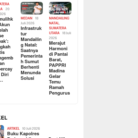
ATERA
RA
20
2026
ulihk
MEDAN
18
MANDAILING
Akun
Juli 2026
NATAL
,
Infrastruk
SUMATERA
elah
tur
UTARA
18 Juli
se
Mandailin
2026
eak’:
Merajut
g Natal:
ngkah
Harmoni
Saatnya
tis
di Pantai
Pemerinta
ngemb
Barat,
h Sumut
kan
PAPPRI
Berhenti
ercay
Madina
Menunda
 Diri
Gelar
Solusi
l…
Temu
Ramah
Pengurus
KEL
ARTIKEL
10 Juli 2026
Buku Kapolres