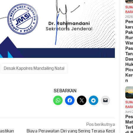
SUM
BAR
202
Pe
kar
Pak
Ru
War
Pa
Tan
Das
Hu
Desak Kapolres Mandailing Natal
Pic
Ker
n
SEBARKAN
SUM
BAR
Juni
Pe
Mat
Pos berikutnya
Te
Pastikan
Biaya Perawatan Diri yang Sering Terasa Kecil
di 