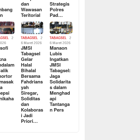
dan
Strategis
mbang
Wawasan
Polres
an
Teritorial
Pad…
AGSEL
2
TABAGSEL
2
TABAGSEL
2
2026
6 Maret 2026
6 Maret 2026
osofi
JMSI
Manaon
n
Tabagsel
Lubis
kna
Gelar
Ingatkan
ndalam
Halal
JMSI
Balik
Bihalal
Tabagsel:
ortor
Bersama
Jaga
rmasak
Fahdrians
Solidarita
a
yah
s dalam
epsi
Siregar,
Menghad
nikaha
Soliditas
api
dan
Tantanga
Kolaboras
n Pers
i Jadi
Priori…