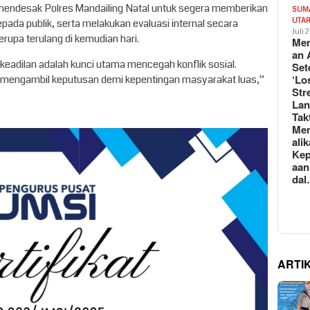
 mendesak Polres Mandailing Natal untuk segera memberikan
SUM
UTA
kepada publik, serta melakukan evaluasi internal secara
Juli 
upa terulang di kemudian hari.
Mem
an 
eadilan adalah kunci utama mencegah konflik sosial.
Set
‘Lo
i mengambil keputusan demi kepentingan masyarakat luas,”
Str
La
Tak
Me
ali
Kep
aan
da
ARTI