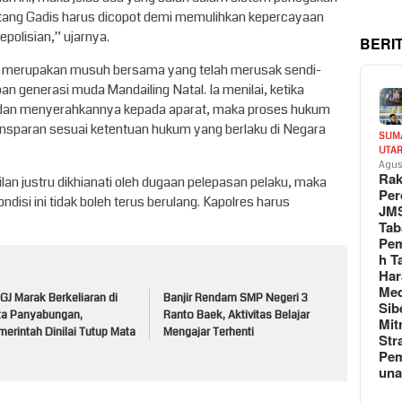
tang Gadis harus dicopot demi memulihkan kepercayaan
epolisian,” ujarnya.
BERI
 merupakan musuh bersama yang telah merusak sendi-
 generasi muda Mandailing Natal. Ia menilai, ketika
dan menyerahkannya kepada aparat, maka proses hukum
ransparan sesuai ketentuan hukum yang berlaku di Negara
SUM
UTA
Agus
Rak
an justru dikhianati oleh dugaan pelepasan pelaku, maka
Per
isi ini tidak boleh terus berulang. Kapolres harus
JM
Tab
Pem
h T
Har
Med
J Marak Berkeliaran di
Banjir Rendam SMP Negeri 3
Sib
ta Panyabungan,
Ranto Baek, Aktivitas Belajar
Mit
erintah Dinilai Tutup Mata
Mengajar Terhenti
Str
Pe
un