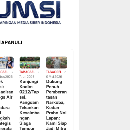
 TAPANULI
AGSEL
6
TABAGSEL
2
TABAGSEL
2
tus 2026
7 Juli 2026
0 Mei 2026
ok
Kunjungi
Dukung
al:
Kodim
Penuh
adiran
0212/Tap
Pemberan
gs Air
sel,
tasan
Pangdam
Narkoba,
dara
Tekankan
Kedan
N
Keseimba
Prabo Nol
ngkah
ngan
Lapan:
ategis
Siaga
Kami Siap
erata
Tempur
Jadi Mitra