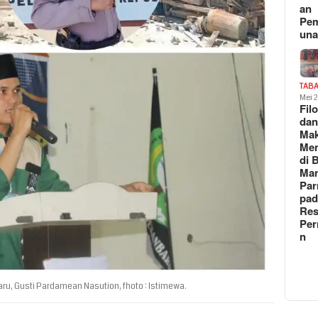
an
Pe
un
TAB
Mei 
Fil
da
Ma
Me
di 
Man
Pa
pad
Res
Per
n
u, Gusti Pardamean Nasution, fhoto : Istimewa.