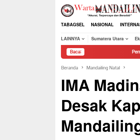
Loncat
ke
konten
TABAGSEL
NASIONAL
INTERNA
LAINNYA
Sumatera Utara
E
Baca:
Pembongkaran Paksa Ruma
Beranda
Mandailing Natal
IMA Madin
Desak Kap
Mandailin