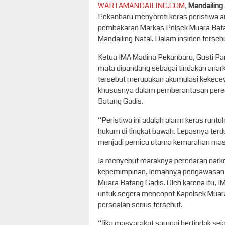
WARTAMANDAILING.COM
,
Mandailing
Pekanbaru menyoroti keras peristiwa
pembakaran Markas Polsek Muara Bata
Mandailing Natal. Dalam insiden tersebut
Ketua IMA Madina Pekanbaru, Gusti Par
mata dipandang sebagai tindakan anarki
tersebut merupakan akumulasi kekec
khususnya dalam pemberantasan pere
Batang Gadis.
“Peristiwa ini adalah alarm keras run
hukum di tingkat bawah. Lepasnya ter
menjadi pemicu utama kemarahan masya
Ia menyebut maraknya peredaran narko
kepemimpinan, lemahnya pengawasan, s
Muara Batang Gadis. Oleh karena itu, 
untuk segera mencopot Kapolsek Muara
persoalan serius tersebut.
“Jika masyarakat sampai bertindak sej