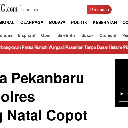
Pencarian
SIONAL
OLAHRAGA
BUDAYA
POLITIK
KESEHATAN
CO
konomi
Inspiratif
Opini
Selebritis
Sosok
Otomotif
Pe
h Warga di Pasaman Tanpa Dasar Hukum Picu Keresahan
a Pekanbaru
olres
g Natal Copot