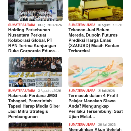
SUMATERA UTARA
10 Agustus 2026
SUMATERA UTARA
10 Agustus 2026
Holding Perkebunan
Tekanan Jual Belum
Nusantara Perkuat
Mereda, Dupoin Futures
Kolaborasi Global, PT
Prediksi Harga Emas
RPN Terima Kunjungan
(XAUUSD) Masih Rentan
Duke Corporate Educa…
Terkoreksi
SUMATERA UTARA
3 Agustus 2026
SUMATERA UTARA
31 Juli 2026
Rakercab Perdana JMSI
Termasuk dalam 4 Profil
Tabagsel, Pemerintah
Pelajar Manakah Siswa
Tapsel Harap Media Siber
Anda? Mengungkap
Jadi Mitra Strategis
Perilaku Tersembunyi Saat
Pembangunan
Ujian Melal…
SUMATERA UTARA
20 Juli 2026
Memulihkan Akun Setelah