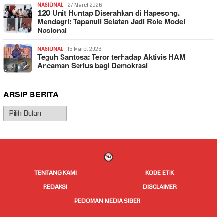
NASIONAL
27 Maret 2026
120 Unit Huntap Diserahkan di Hapesong,
Mendagri: Tapanuli Selatan Jadi Role Model
Nasional
NASIONAL
15 Maret 2026
Teguh Santosa: Teror terhadap Aktivis HAM
Ancaman Serius bagi Demokrasi
ARSIP BERITA
Arsip
Berita
TENTANG KAMI
KODE ETIK
REDAKSI
DISCLAIMER
PEDOMAN MEDIA SIBER