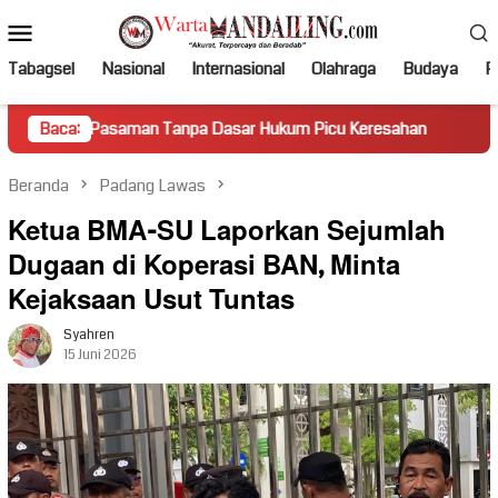
Loncat
Menu
ke
Mobile
konten
Tabagsel
Nasional
Internasional
Olahraga
Budaya
Po
saman Tanpa Dasar Hukum Picu Keresahan
Baca:
Truk Miring Ham
Beranda
Padang Lawas
Ketua BMA-SU Laporkan Sejumlah
Dugaan di Koperasi BAN, Minta
Kejaksaan Usut Tuntas
Syahren
15 Juni 2026