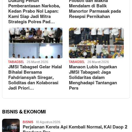
Dukung Penuh
Filosofi dan Makna
Pemberantasan Narkoba,
Mendalam di Balik
Kedan Prabo Nol Lapan:
Manortor Parmasak pada
Kami Siap Jadi Mitra
Resepsi Pernikahan
Strategis Polres Pad…
TABAGSEL
26 Maret 2026
TABAGSEL
26 Maret 2026
JMSI Tabagsel Gelar Halal
Manaon Lubis Ingatkan
Bihalal Bersama
JMSI Tabagsel: Jaga
Fahdriansyah Siregar,
Solidaritas dalam
Soliditas dan Kolaborasi
Menghadapi Tantangan
Jadi Priori…
Pers
BISNIS & EKONOMI
BISNIS
10 Agustus 2026
Perjalanan Kereta Api Kembali Normal, KAI Daop 2