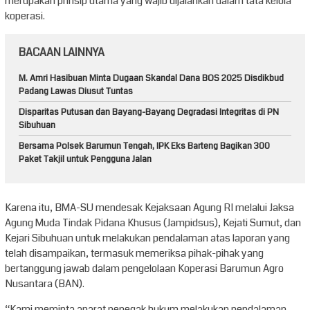
merupakan prinsip utama yang wajib dijalankan dalam tata kelola
koperasi.
BACAAN LAINNYA
M. Amri Hasibuan Minta Dugaan Skandal Dana BOS 2025 Disdikbud
Padang Lawas Diusut Tuntas
Disparitas Putusan dan Bayang-Bayang Degradasi Integritas di PN
Sibuhuan
Bersama Polsek Barumun Tengah, IPK Eks Barteng Bagikan 300
Paket Takjil untuk Pengguna Jalan
Karena itu, BMA-SU mendesak Kejaksaan Agung RI melalui Jaksa
Agung Muda Tindak Pidana Khusus (Jampidsus), Kejati Sumut, dan
Kejari Sibuhuan untuk melakukan pendalaman atas laporan yang
telah disampaikan, termasuk memeriksa pihak-pihak yang
bertanggung jawab dalam pengelolaan Koperasi Barumun Agro
Nusantara (BAN).
“Kami meminta aparat penegak hukum melakukan pendalaman