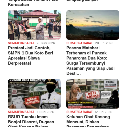
Keresahan
SUMATERA BARAT
20 Juni 2026
SUMATERA BARAT
20 Juni 2026
Prestasi Jadi Contoh,
Pesona Matahari
SMPN 1 Dua Koto Beri
Terbenam di Puncak
Apresiasi Siswa
Panaroma Dua Koto:
Berprestasi
Surga Tersembunyi
Pasaman yang Siap Jadi
Desti…
SUMATERA BARAT
13 Juni 2026
SUMATERA BARAT
12 Juni 2026
RSUD Tuanku Imam
Keluhan Obat Kosong
Bonjol Disorot, Dugaan
Mencuat, Dinkes