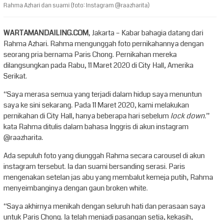
Rahma Azhari dan suami (foto: Instagram @raazharita)
WARTAMANDAILING.COM
, Jakarta – Kabar bahagia datang dari
Rahma Azhari. Rahma mengunggah foto pernikahannya dengan
seorang pria bernama Paris Chong. Pernikahan mereka
dilangsungkan pada Rabu, 11 Maret 2020 di City Hall, Amerika
Serikat.
“Saya merasa semua yang terjadi dalam hidup saya menuntun
saya ke sini sekarang. Pada 11 Maret 2020, kami melakukan
pernikahan di City Hall, hanya beberapa hari sebelum
lock down
.”
kata Rahma ditulis dalam bahasa Inggris di akun instagram
@raazharita.
Ada sepuluh foto yang diunggah Rahma secara carousel di akun
instagram tersebut. Ia dan suami bersanding serasi. Paris
mengenakan setelan jas abu yang membalut kemeja putih, Rahma
menyeimbanginya dengan gaun broken white.
“Saya akhirnya menikah dengan seluruh hati dan perasaan saya
untuk Paris Chong. Ia telah menjadi pasangan setia, kekasih,