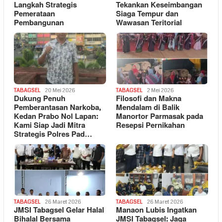
Langkah Strategis
Tekankan Keseimbangan
Pemerataan
Siaga Tempur dan
Pembangunan
Wawasan Teritorial
TABAGSEL
20 Mei 2026
TABAGSEL
2 Mei 2026
Dukung Penuh
Filosofi dan Makna
Pemberantasan Narkoba,
Mendalam di Balik
Kedan Prabo Nol Lapan:
Manortor Parmasak pada
Kami Siap Jadi Mitra
Resepsi Pernikahan
Strategis Polres Pad…
TABAGSEL
26 Maret 2026
TABAGSEL
26 Maret 2026
JMSI Tabagsel Gelar Halal
Manaon Lubis Ingatkan
Bihalal Bersama
JMSI Tabagsel: Jaga