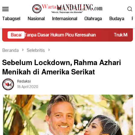
Loncat
Menu
ke
Mobile
konten
Tabagsel
Nasional
Internasional
Olahraga
Budaya
Po
a Dasar Hukum Picu Keresahan
Baca:
Truk Miring Hambat Arus Lal
Beranda
Selebritis
Sebelum Lockdown, Rahma Azhari
Menikah di Amerika Serikat
Redaksi
18 April 2020