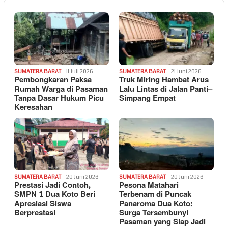
SUMATERA BARAT
11 Juli 2026
SUMATERA BARAT
21 Juni 2026
Pembongkaran Paksa
Truk Miring Hambat Arus
Rumah Warga di Pasaman
Lalu Lintas di Jalan Panti–
Tanpa Dasar Hukum Picu
Simpang Empat
Keresahan
SUMATERA BARAT
20 Juni 2026
SUMATERA BARAT
20 Juni 2026
Prestasi Jadi Contoh,
Pesona Matahari
SMPN 1 Dua Koto Beri
Terbenam di Puncak
Apresiasi Siswa
Panaroma Dua Koto:
Berprestasi
Surga Tersembunyi
Pasaman yang Siap Jadi