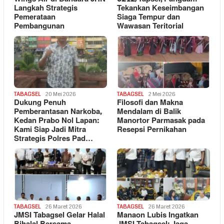
Langkah Strategis
Tekankan Keseimbangan
Pemerataan
Siaga Tempur dan
Pembangunan
Wawasan Teritorial
TABAGSEL
20 Mei 2026
TABAGSEL
2 Mei 2026
Dukung Penuh
Filosofi dan Makna
Pemberantasan Narkoba,
Mendalam di Balik
Kedan Prabo Nol Lapan:
Manortor Parmasak pada
Kami Siap Jadi Mitra
Resepsi Pernikahan
Strategis Polres Pad…
TABAGSEL
26 Maret 2026
TABAGSEL
26 Maret 2026
JMSI Tabagsel Gelar Halal
Manaon Lubis Ingatkan