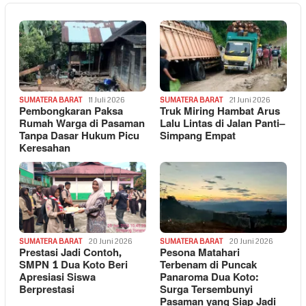
SUMATERA BARAT
11 Juli 2026
SUMATERA BARAT
21 Juni 2026
Pembongkaran Paksa
Truk Miring Hambat Arus
Rumah Warga di Pasaman
Lalu Lintas di Jalan Panti–
Tanpa Dasar Hukum Picu
Simpang Empat
Keresahan
SUMATERA BARAT
20 Juni 2026
SUMATERA BARAT
20 Juni 2026
Prestasi Jadi Contoh,
Pesona Matahari
SMPN 1 Dua Koto Beri
Terbenam di Puncak
Apresiasi Siswa
Panaroma Dua Koto:
Berprestasi
Surga Tersembunyi
Pasaman yang Siap Jadi