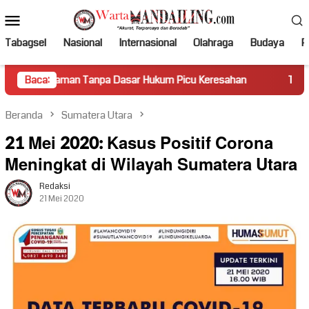
Loncat
Menu
ke
Mobile
konten
Tabagsel
Nasional
Internasional
Olahraga
Budaya
Po
 Tanpa Dasar Hukum Picu Keresahan
Baca:
Truk Miring Hambat Ar
Beranda
Sumatera Utara
21 Mei 2020: Kasus Positif Corona
Meningkat di Wilayah Sumatera Utara
Redaksi
21 Mei 2020