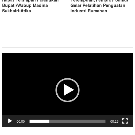
Rapat Persiapan Pelantikan
Perempuan, Pemprov Sumut
Bupati/Wabup Madina
Gelar Pelatihan Penguatan
Sukhairi-Atika
Industri Rumahan
Pemutar
Video
00:00
00:13