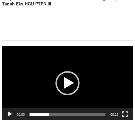
Tanah Eks HGU PTPN III
Pemutar
Video
00:00
00:13