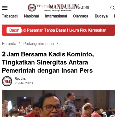
Loncat
Menu
ke
Mobile
konten
Tabagsel
Nasional
Internasional
Olahraga
Budaya
Po
saman Tanpa Dasar Hukum Picu Keresahan
Baca:
Truk Miring Ham
Beranda
Padangsidimpuan
2 Jam Bersama Kadis Kominfo,
Tingkatkan Sinergitas Antara
Pemerintah dengan Insan Pers
Redaksi
28 Mei 2020