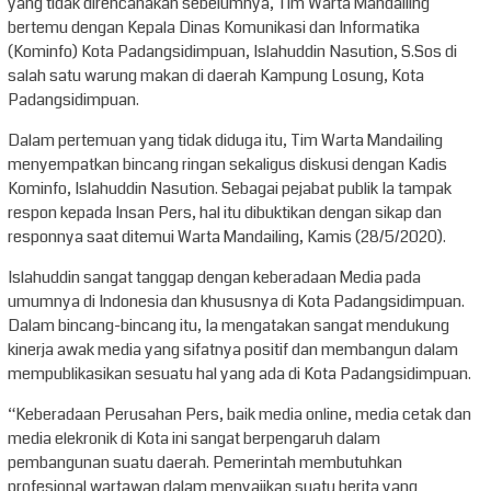
yang tidak direncanakan sebelumnya, Tim Warta Mandailing
bertemu dengan Kepala Dinas Komunikasi dan Informatika
(Kominfo) Kota Padangsidimpuan, Islahuddin Nasution, S.Sos di
salah satu warung makan di daerah Kampung Losung, Kota
Padangsidimpuan.
Dalam pertemuan yang tidak diduga itu, Tim Warta Mandailing
menyempatkan bincang ringan sekaligus diskusi dengan Kadis
Kominfo, Islahuddin Nasution. Sebagai pejabat publik Ia tampak
respon kepada Insan Pers, hal itu dibuktikan dengan sikap dan
responnya saat ditemui Warta Mandailing, Kamis (28/5/2020).
Islahuddin sangat tanggap dengan keberadaan Media pada
umumnya di Indonesia dan khususnya di Kota Padangsidimpuan.
Dalam bincang-bincang itu, Ia mengatakan sangat mendukung
kinerja awak media yang sifatnya positif dan membangun dalam
mempublikasikan sesuatu hal yang ada di Kota Padangsidimpuan.
“Keberadaan Perusahan Pers, baik media online, media cetak dan
media elekronik di Kota ini sangat berpengaruh dalam
pembangunan suatu daerah. Pemerintah membutuhkan
profesional wartawan dalam menyajikan suatu berita yang