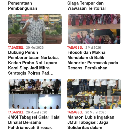
Pemerataan
Siaga Tempur dan
Pembangunan
Wawasan Teritorial
TABAGSEL
20 Mei 2026
TABAGSEL
2 Mei 2026
Dukung Penuh
Filosofi dan Makna
Pemberantasan Narkoba,
Mendalam di Balik
Kedan Prabo Nol Lapan:
Manortor Parmasak pada
Kami Siap Jadi Mitra
Resepsi Pernikahan
Strategis Polres Pad…
TABAGSEL
26 Maret 2026
TABAGSEL
26 Maret 2026
JMSI Tabagsel Gelar Halal
Manaon Lubis Ingatkan
Bihalal Bersama
JMSI Tabagsel: Jaga
Fahdriansyah Siregar,
Solidaritas dalam