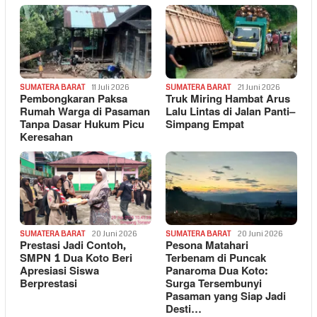
SUMATERA BARAT
11 Juli 2026
SUMATERA BARAT
21 Juni 2026
Pembongkaran Paksa
Truk Miring Hambat Arus
Rumah Warga di Pasaman
Lalu Lintas di Jalan Panti–
Tanpa Dasar Hukum Picu
Simpang Empat
Keresahan
SUMATERA BARAT
20 Juni 2026
SUMATERA BARAT
20 Juni 2026
Prestasi Jadi Contoh,
Pesona Matahari
SMPN 1 Dua Koto Beri
Terbenam di Puncak
Apresiasi Siswa
Panaroma Dua Koto:
Berprestasi
Surga Tersembunyi
Pasaman yang Siap Jadi
Desti…