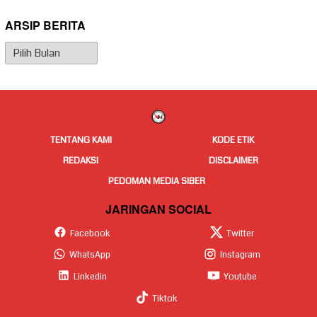
ARSIP BERITA
Arsip
Berita
TENTANG KAMI
KODE ETIK
REDAKSI
DISCLAIMER
PEDOMAN MEDIA SIBER
JARINGAN SOCIAL
Facebook
Twitter
WhatsApp
Instagram
Linkedin
Youtube
Tiktok