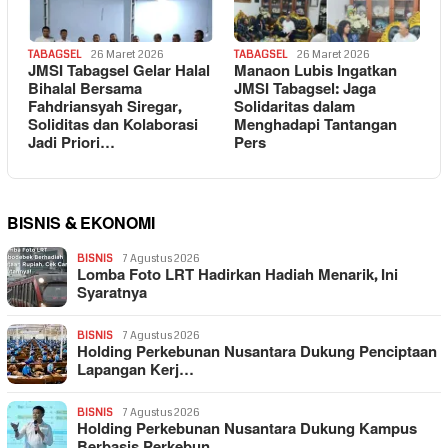
TABAGSEL
26 Maret 2026
TABAGSEL
26 Maret 2026
JMSI Tabagsel Gelar Halal
Manaon Lubis Ingatkan
Bihalal Bersama
JMSI Tabagsel: Jaga
Fahdriansyah Siregar,
Solidaritas dalam
Soliditas dan Kolaborasi
Menghadapi Tantangan
Jadi Priori…
Pers
BISNIS & EKONOMI
BISNIS
7 Agustus 2026
Lomba Foto LRT Hadirkan Hadiah Menarik, Ini
Syaratnya
BISNIS
7 Agustus 2026
Holding Perkebunan Nusantara Dukung Penciptaan
Lapangan Kerj…
BISNIS
7 Agustus 2026
Holding Perkebunan Nusantara Dukung Kampus
Berbasis Perkebun…