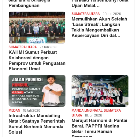
Jadi Mitra Strategis
Perilaku Tersembunyi Saat
Pembangunan
Ujian Melal…
SUMATERA UTARA
20 Juli 2026
Memulihkan Akun Setelah
‘Lose Streak’: Langkah
Taktis Mengembalikan
Kepercayaan Diri dal…
SUMATERA UTARA
27 Juli 2026
KAHMI Sumut Perkuat
Kolaborasi dengan
Pemprov untuk Penguatan
Ekonomi Umat
MEDAN
18 Juli 2026
MANDAILING NATAL
,
SUMATERA
Infrastruktur Mandailing
UTARA
18 Juli 2026
Merajut Harmoni di Pantai
Natal: Saatnya Pemerintah
Barat, PAPPRI Madina
Sumut Berhenti Menunda
Gelar Temu Ramah
Solusi