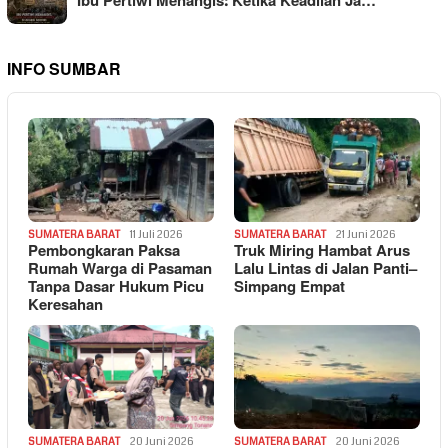
Ibu Pertiwi Menangis: Ketika Keadilan Ja…
INFO SUMBAR
SUMATERA BARAT
11 Juli 2026
SUMATERA BARAT
21 Juni 2026
Pembongkaran Paksa
Truk Miring Hambat Arus
Rumah Warga di Pasaman
Lalu Lintas di Jalan Panti–
Tanpa Dasar Hukum Picu
Simpang Empat
Keresahan
SUMATERA BARAT
20 Juni 2026
SUMATERA BARAT
20 Juni 2026