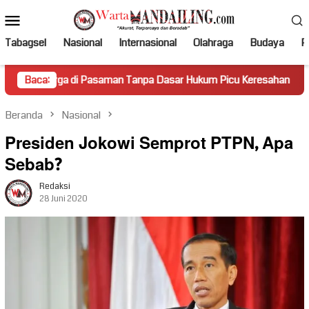
Loncat
Menu
ke
Mobile
konten
Tabagsel
Nasional
Internasional
Olahraga
Budaya
Po
di Pasaman Tanpa Dasar Hukum Picu Keresahan
Baca:
Truk Mirin
Beranda
Nasional
Presiden Jokowi Semprot PTPN, Apa
Sebab?
Redaksi
28 Juni 2020