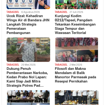
TABAGSEL
6 Agustus 2026
TABAGSEL
27 Juli 2026
Ucok Rizal: Kehadiran
Kunjungi Kodim
Wings Air di Bandara JHN
0212/Tapsel, Pangdam
Langkah Strategis
Tekankan Keseimbangan
Pemerataan
Siaga Tempur dan
Pembangunan
Wawasan Teritorial
TABAGSEL
20 Mei 2026
TABAGSEL
2 Mei 2026
Dukung Penuh
Filosofi dan Makna
Pemberantasan Narkoba,
Mendalam di Balik
Kedan Prabo Nol Lapan:
Manortor Parmasak pada
Kami Siap Jadi Mitra
Resepsi Pernikahan
Strategis Polres Pad…