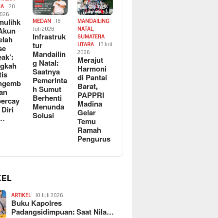
RA
20
2026
ulihk
MEDAN
18
MANDAILING
Akun
Juli 2026
NATAL
,
Infrastruk
SUMATERA
elah
tur
UTARA
18 Juli
se
Mandailin
2026
eak’:
Merajut
g Natal:
ngkah
Harmoni
Saatnya
tis
di Pantai
Pemerinta
ngemb
Barat,
h Sumut
kan
PAPPRI
Berhenti
ercay
Madina
Menunda
 Diri
Gelar
Solusi
l…
Temu
Ramah
Pengurus
KEL
ARTIKEL
10 Juli 2026
Buku Kapolres
Padangsidimpuan: Saat Nila…