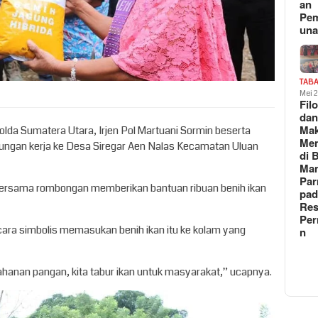
an
Pe
un
TAB
Mei 
Fil
da
Ma
olda Sumatera Utara, Irjen Pol Martuani Sormin beserta
Me
ungan kerja ke Desa Siregar Aen Nalas Kecamatan Uluan
di 
Man
Pa
 bersama rombongan memberikan bantuan ribuan benih ikan
pad
Res
Per
secara simbolis memasukan benih ikan itu ke kolam yang
n
hanan pangan, kita tabur ikan untuk masyarakat,” ucapnya.