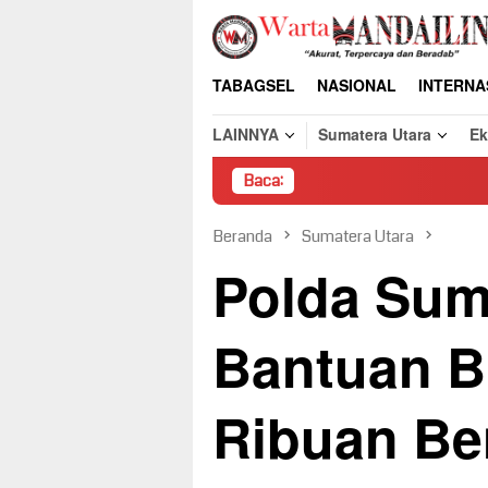
Loncat
ke
konten
TABAGSEL
NASIONAL
INTERNA
LAINNYA
Sumatera Utara
E
Baca:
Pembongkar
Beranda
Sumatera Utara
Polda Sum
Bantuan B
Ribuan Ben