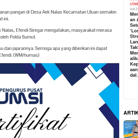
UTA
Juli 
ahanan pangan di Desa Aek Nalas Kecamatan Uluan semakin
Mem
 ini.
an 
Set
‘Lo
ek Nalas, Efendi Siregar mengatakan, masyarakat merasa
Str
 oleh Polda Sumut.
La
Tak
u dan jajarannya. Semoga apa yang diberikan ini dapat
Me
 Efendi. (WM/humas)
ali
Kep
aan
da
ARTI