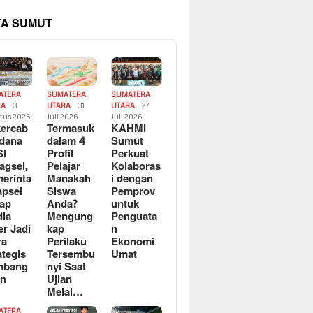
TA SUMUT
ATERA
SUMATERA
SUMATERA
RA
3
UTARA
31
UTARA
27
tus 2026
Juli 2026
Juli 2026
ercab
Termasuk
KAHMI
dana
dalam 4
Sumut
SI
Profil
Perkuat
agsel,
Pelajar
Kolaboras
erinta
Manakah
i dengan
apsel
Siswa
Pemprov
ap
Anda?
untuk
ia
Mengung
Penguata
er Jadi
kap
n
ra
Perilaku
Ekonomi
ategis
Tersembu
Umat
mbang
nyi Saat
an
Ujian
Melal…
ATERA