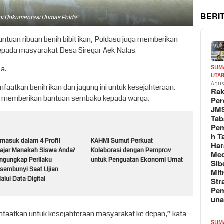
BERI
o: Dokumentasi Humas Polda
ntuan ribuan benih bibit ikan, Poldasu juga memberikan
kepada masyarakat Desa Siregar Aek Nalas.
ya.
SUM
UTA
Agus
aatkan benih ikan dan jagung ini untuk kesejahteraan.
Rak
ga memberikan bantuan sembako kepada warga.
Per
JM
Tab
Pem
h T
rmasuk dalam 4 Profil
KAHMI Sumut Perkuat
Har
lajar Manakah Siswa Anda?
Kolaborasi dengan Pemprov
Med
ngungkap Perilaku
untuk Penguatan Ekonomi Umat
Sib
rsembunyi Saat Ujian
Mit
alui Data Digital
Str
Pe
un
faatkan untuk kesejahteraan masyarakat ke depan,” kata
SUM