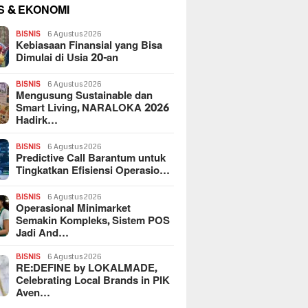
S & EKONOMI
BISNIS
6 Agustus 2026
Kebiasaan Finansial yang Bisa
Dimulai di Usia 20-an
BISNIS
6 Agustus 2026
Mengusung Sustainable dan
Smart Living, NARALOKA 2026
Hadirk…
BISNIS
6 Agustus 2026
Predictive Call Barantum untuk
Tingkatkan Efisiensi Operasio…
BISNIS
6 Agustus 2026
Operasional Minimarket
Semakin Kompleks, Sistem POS
Jadi And…
BISNIS
6 Agustus 2026
RE:DEFINE by LOKALMADE,
Celebrating Local Brands in PIK
Aven…