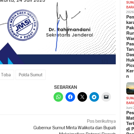
SUM
BAR
202
Pe
kar
Pak
Ru
War
Pa
Tan
Das
Hu
Pic
Ker
 Toba
Polda Sumut
n
SEBARKAN
SUM
BAR
Juni
Pe
Mat
Pos berikutnya
Te
Gubernur Sumut Minta Walikota dan Bupati
di 