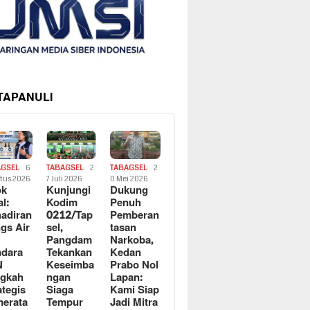
 TAPANULI
AGSEL
6
TABAGSEL
2
TABAGSEL
2
tus 2026
7 Juli 2026
0 Mei 2026
ok
Kunjungi
Dukung
al:
Kodim
Penuh
adiran
0212/Tap
Pemberan
gs Air
sel,
tasan
Pangdam
Narkoba,
dara
Tekankan
Kedan
N
Keseimba
Prabo Nol
ngkah
ngan
Lapan:
ategis
Siaga
Kami Siap
erata
Tempur
Jadi Mitra