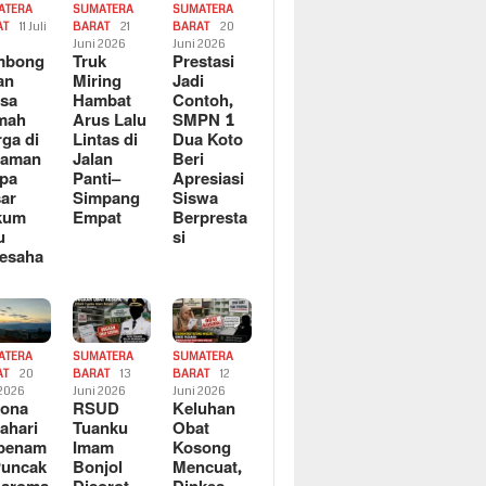
ATERA
SUMATERA
SUMATERA
AT
11 Juli
BARAT
21
BARAT
20
6
Juni 2026
Juni 2026
mbong
Truk
Prestasi
an
Miring
Jadi
sa
Hambat
Contoh,
mah
Arus Lalu
SMPN 1
ga di
Lintas di
Dua Koto
saman
Jalan
Beri
pa
Panti–
Apresiasi
ar
Simpang
Siswa
kum
Empat
Berpresta
u
si
esaha
ATERA
SUMATERA
SUMATERA
AT
20
BARAT
13
BARAT
12
 2026
Juni 2026
Juni 2026
sona
RSUD
Keluhan
ahari
Tuanku
Obat
rbenam
Imam
Kosong
Puncak
Bonjol
Mencuat,