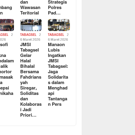
dan
Strategis
mbang
Wawasan
Polres
an
Teritorial
Pad…
AGSEL
2
TABAGSEL
2
TABAGSEL
2
2026
6 Maret 2026
6 Maret 2026
osofi
JMSI
Manaon
n
Tabagsel
Lubis
kna
Gelar
Ingatkan
ndalam
Halal
JMSI
Balik
Bihalal
Tabagsel:
ortor
Bersama
Jaga
rmasak
Fahdrians
Solidarita
a
yah
s dalam
epsi
Siregar,
Menghad
nikaha
Soliditas
api
dan
Tantanga
Kolaboras
n Pers
i Jadi
Priori…