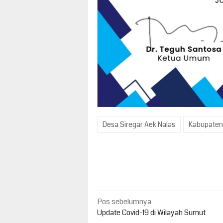
Desa Siregar Aek Nalas
Kabupaten
Navigasi
Pos sebelumnya
pos
Update Covid-19 di Wilayah Sumut