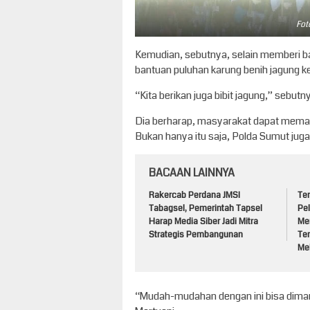
Fot
Kemudian, sebutnya, selain memberi ba
bantuan puluhan karung benih jagung 
“Kita berikan juga bibit jagung,” sebutn
Dia berharap, masyarakat dapat memanf
Bukan hanya itu saja, Polda Sumut ju
BACAAN LAINNYA
Rakercab Perdana JMSI
Te
Tabagsel, Pemerintah Tapsel
Pe
Harap Media Siber Jadi Mitra
Me
Strategis Pembangunan
Te
Mel
“Mudah-mudahan dengan ini bisa diman