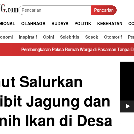
Pencarian
SIONAL
OLAHRAGA
BUDAYA
POLITIK
KESEHATAN
CO
konomi
Inspiratif
Opini
Selebritis
Sosok
Otomotif
Pe
an Paksa Rumah Warga di Pasaman Tanpa Dasar Hukum Picu Kere
Pemut
Video
ut Salurkan
ibit Jagung dan
ih Ikan di Desa