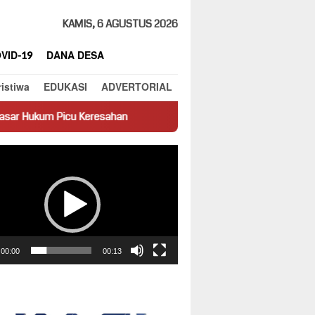
KAMIS, 6 AGUSTUS 2026
VID-19
DANA DESA
ristiwa
EDUKASI
ADVERTORIAL
sahan
Truk Miring Hambat Arus Lalu Lintas di Jalan Panti–Si
ar
00:00
00:13