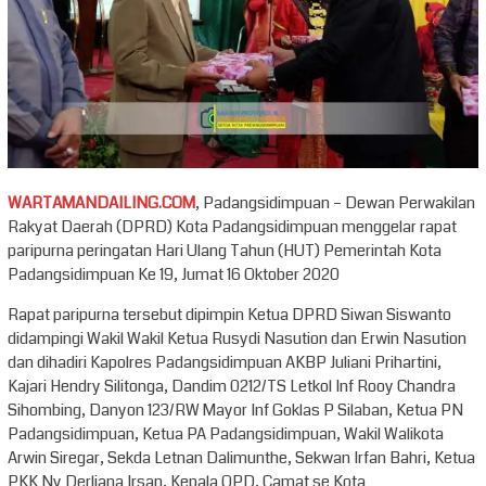
WARTAMANDAILING.COM
, Padangsidimpuan – Dewan Perwakilan
Rakyat Daerah (DPRD) Kota Padangsidimpuan menggelar rapat
paripurna peringatan Hari Ulang Tahun (HUT) Pemerintah Kota
Padangsidimpuan Ke 19, Jumat 16 Oktober 2020
Rapat paripurna tersebut dipimpin Ketua DPRD Siwan Siswanto
didampingi Wakil Wakil Ketua Rusydi Nasution dan Erwin Nasution
dan dihadiri Kapolres Padangsidimpuan AKBP Juliani Prihartini,
Kajari Hendry Silitonga, Dandim 0212/TS Letkol Inf Rooy Chandra
Sihombing, Danyon 123/RW Mayor Inf Goklas P Silaban, Ketua PN
Padangsidimpuan, Ketua PA Padangsidimpuan, Wakil Walikota
Arwin Siregar, Sekda Letnan Dalimunthe, Sekwan Irfan Bahri, Ketua
PKK Ny Derliana Irsan, Kepala OPD, Camat se Kota