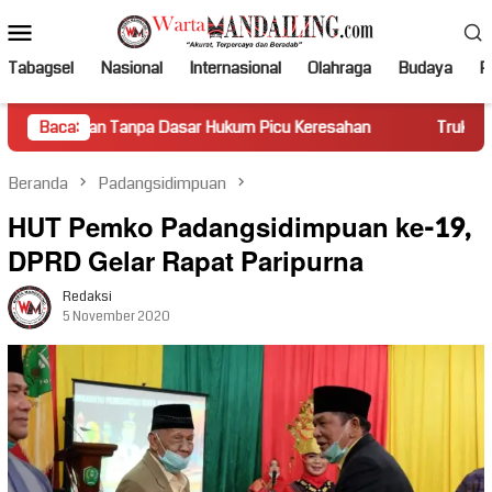
Loncat
Menu
ke
Mobile
konten
Tabagsel
Nasional
Internasional
Olahraga
Budaya
Po
anpa Dasar Hukum Picu Keresahan
Baca:
Truk Miring Hambat Arus
Beranda
Padangsidimpuan
HUT Pemko Padangsidimpuan ke-19,
DPRD Gelar Rapat Paripurna
Redaksi
5 November 2020