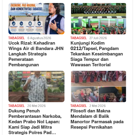
TABAGSEL
6 Agustus 2026
TABAGSEL
27 Juli 2026
Ucok Rizal: Kehadiran
Kunjungi Kodim
Wings Air di Bandara JHN
0212/Tapsel, Pangdam
Langkah Strategis
Tekankan Keseimbangan
Pemerataan
Siaga Tempur dan
Pembangunan
Wawasan Teritorial
TABAGSEL
20 Mei 2026
TABAGSEL
2 Mei 2026
Dukung Penuh
Filosofi dan Makna
Pemberantasan Narkoba,
Mendalam di Balik
Kedan Prabo Nol Lapan:
Manortor Parmasak pada
Kami Siap Jadi Mitra
Resepsi Pernikahan
Strategis Polres Pad…