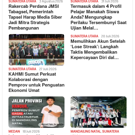
SUMATERA UTARA
3 Agustus 2026
SUMATERA UTARA
31 Juli 2026
Rakercab Perdana JMSI
Termasuk dalam 4 Profil
Tabagsel, Pemerintah
Pelajar Manakah Siswa
Tapsel Harap Media Siber
Anda? Mengungkap
Jadi Mitra Strategis
Perilaku Tersembunyi Saat
Pembangunan
Ujian Melal…
SUMATERA UTARA
20 Juli 2026
Memulihkan Akun Setelah
‘Lose Streak’: Langkah
Taktis Mengembalikan
Kepercayaan Diri dal…
SUMATERA UTARA
27 Juli 2026
KAHMI Sumut Perkuat
Kolaborasi dengan
Pemprov untuk Penguatan
Ekonomi Umat
MEDAN
18 Juli 2026
MANDAILING NATAL
,
SUMATERA