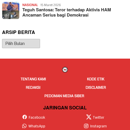
NASIONAL
15 Maret 2026
Teguh Santosa: Teror terhadap Aktivis HAM
Ancaman Serius bagi Demokrasi
ARSIP BERITA
Arsip
Berita
TENTANG KAMI
KODE ETIK
REDAKSI
DISCLAIMER
PEDOMAN MEDIA SIBER
JARINGAN SOCIAL
Facebook
Twitter
WhatsApp
Instagram