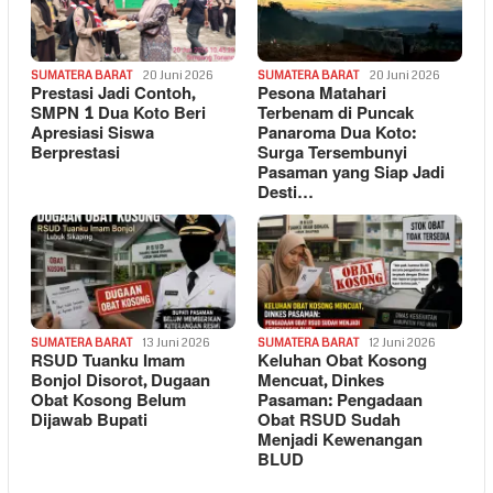
SUMATERA BARAT
20 Juni 2026
SUMATERA BARAT
20 Juni 2026
Prestasi Jadi Contoh,
Pesona Matahari
SMPN 1 Dua Koto Beri
Terbenam di Puncak
Apresiasi Siswa
Panaroma Dua Koto:
Berprestasi
Surga Tersembunyi
Pasaman yang Siap Jadi
Desti…
SUMATERA BARAT
13 Juni 2026
SUMATERA BARAT
12 Juni 2026
RSUD Tuanku Imam
Keluhan Obat Kosong
Bonjol Disorot, Dugaan
Mencuat, Dinkes
Obat Kosong Belum
Pasaman: Pengadaan
Dijawab Bupati
Obat RSUD Sudah
Menjadi Kewenangan
BLUD