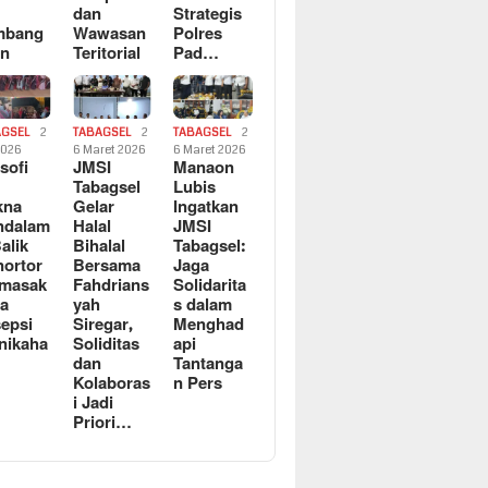
dan
Strategis
mbang
Wawasan
Polres
an
Teritorial
Pad…
AGSEL
2
TABAGSEL
2
TABAGSEL
2
2026
6 Maret 2026
6 Maret 2026
osofi
JMSI
Manaon
n
Tabagsel
Lubis
kna
Gelar
Ingatkan
ndalam
Halal
JMSI
Balik
Bihalal
Tabagsel:
ortor
Bersama
Jaga
rmasak
Fahdrians
Solidarita
a
yah
s dalam
epsi
Siregar,
Menghad
nikaha
Soliditas
api
dan
Tantanga
Kolaboras
n Pers
i Jadi
Priori…