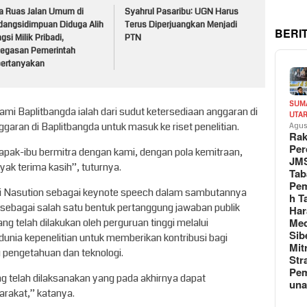
a Ruas Jalan Umum di
Syahrul Pasaribu: UGN Harus
dangsidimpuan Diduga Alih
Terus Diperjuangkan Menjadi
BERI
gsi Milik Pribadi,
PTN
tegasan Pemerintah
pertanyakan
SUM
mi Baplitbangda ialah dari sudut ketersediaan anggaran di
UTA
ran di Baplitbangda untuk masuk ke riset penelitian.
Agus
Rak
Per
apak-ibu bermitra dengan kami, dengan pola kemitraan,
JM
yak terima kasih”, tuturnya.
Tab
Pem
di Nasution sebagai keynote speech dalam sambutannya
h T
sebagai salah satu bentuk pertanggung jawaban publik
Har
Med
g telah dilakukan oleh perguruan tinggi melalui
Sib
nia kepenelitian untuk memberikan kontribusi bagi
Mit
engetahuan dan teknologi.
Str
Pe
ng telah dilaksanakan yang pada akhirnya dapat
un
rakat,” katanya.