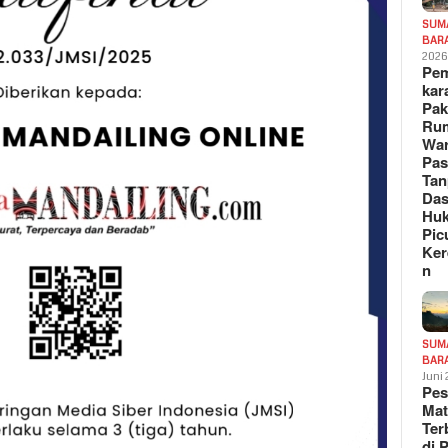
SUM
BAR
202
Pe
kar
Pak
Ru
War
Pa
Tan
Das
Hu
Pic
Ker
n
SUM
BAR
Juni
Pe
Mat
Te
di 