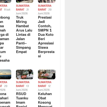
ATERA
SUMATERA
SUMATERA
AT
11 Juli
BARAT
21
BARAT
20
6
Juni 2026
Juni 2026
mbong
Truk
Prestasi
an
Miring
Jadi
sa
Hambat
Contoh,
mah
Arus Lalu
SMPN 1
ga di
Lintas di
Dua Koto
saman
Jalan
Beri
pa
Panti–
Apresiasi
ar
Simpang
Siswa
kum
Empat
Berpresta
u
si
esaha
ATERA
SUMATERA
SUMATERA
AT
20
BARAT
13
BARAT
12
 2026
Juni 2026
Juni 2026
sona
RSUD
Keluhan
ahari
Tuanku
Obat
rbenam
Imam
Kosong
Puncak
Bonjol
Mencuat,