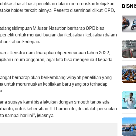
publikasi hasil-hasil penelitian dalam merumuskan kebijakan
BISNI
take holder terkait lainnya. Peserta diseminasi diikuti OPD,
Padangsidimpuan M Jusar Nasution berharap OPD bisa
peneliti untuk menjadi bagian dari kebijakan-kebijakan dalam
tahun-tahun kedepan.
mi Renstra dan diharapkan diperencanaan tahun 2022,
ebijakan umum anggaran, agar kita bisa mengerucut kepada
 sangat berharap akan berkembang wilayah penelitian yang
a untuk merumuskan kebijakan baru yang pro terhadap
a.
imana supaya kami bisa lakukan dengan smooth tanpa ada
antu, untuk kebersihan Jl. Thamrin itu, itu adalah persoalan
ta sampai hari ini”, jelasnya.