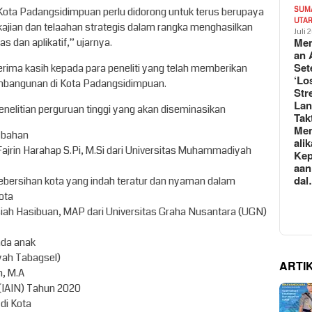
SUM
 Kota Padangsidimpuan perlu didorong untuk terus berupaya
UTA
kajian dan telaahan strategis dalam rangka menghasilkan
Juli 
Mem
s dan aplikatif,” ujarnya.
an 
Set
rima kasih kepada para peneliti yang telah memberikan
‘Lo
embangunan di Kota Padangsidimpuan.
Str
La
enelitian perguruan tinggi yang akan diseminasikan
Tak
Me
 bahan
ali
ajrin Harahap S.Pi, M.Si dari Universitas Muhammadiyah
Kep
aan
da
ebersihan kota yang indah teratur dan nyaman dalam
ota
iah Hasibuan, MAP dari Universitas Graha Nusantara (UGN)
da anak
yah Tabagsel)
ARTI
, M.A
 (IAIN) Tahun 2020
 di Kota