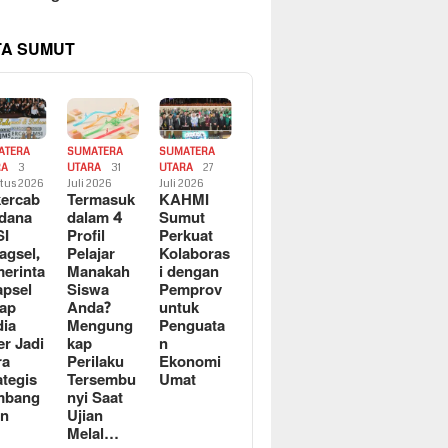
TA SUMUT
ATERA
SUMATERA
SUMATERA
RA
3
UTARA
31
UTARA
27
tus 2026
Juli 2026
Juli 2026
ercab
Termasuk
KAHMI
dana
dalam 4
Sumut
SI
Profil
Perkuat
agsel,
Pelajar
Kolaboras
erinta
Manakah
i dengan
apsel
Siswa
Pemprov
ap
Anda?
untuk
ia
Mengung
Penguata
er Jadi
kap
n
ra
Perilaku
Ekonomi
ategis
Tersembu
Umat
mbang
nyi Saat
an
Ujian
Melal…