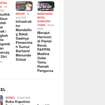
ATERA
RA
20
2026
ulihk
MEDAN
18
MANDAILING
Akun
Juli 2026
NATAL
,
Infrastruk
SUMATERA
elah
tur
UTARA
18 Juli
se
Mandailin
2026
eak’:
Merajut
g Natal:
ngkah
Harmoni
Saatnya
tis
di Pantai
Pemerinta
ngemb
Barat,
h Sumut
kan
PAPPRI
Berhenti
ercay
Madina
Menunda
 Diri
Gelar
Solusi
l…
Temu
Ramah
Pengurus
KEL
ARTIKEL
10 Juli 2026
Buku Kapolres