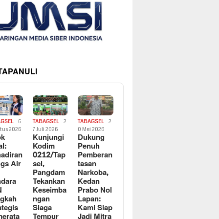
 TAPANULI
AGSEL
6
TABAGSEL
2
TABAGSEL
2
tus 2026
7 Juli 2026
0 Mei 2026
ok
Kunjungi
Dukung
al:
Kodim
Penuh
adiran
0212/Tap
Pemberan
gs Air
sel,
tasan
Pangdam
Narkoba,
dara
Tekankan
Kedan
N
Keseimba
Prabo Nol
ngkah
ngan
Lapan:
ategis
Siaga
Kami Siap
erata
Tempur
Jadi Mitra