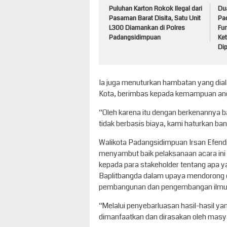
Puluhan Karton Rokok Ilegal dari
Du
Pasaman Barat Disita, Satu Unit
Pa
L300 Diamankan di Polres
Fun
Padangsidimpuan
Ke
Di
Ia juga menuturkan hambatan yang diala
Kota, berimbas kepada kemampuan angga
“Oleh karena itu dengan berkenannya b
tidak berbasis biaya, kami haturkan ban
Walikota Padangsidimpuan Irsan Efen
menyambut baik pelaksanaan acara ini 
kepada para stakeholder tentang apa yan
Baplitbangda dalam upaya mendorong du
pembangunan dan pengembangan ilmu p
“Melalui penyebarluasan hasil-hasil ya
dimanfaatkan dan dirasakan oleh masya