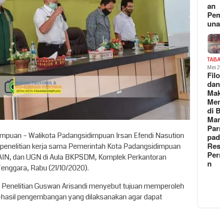
an
Pe
un
TAB
Mei 
Fil
da
Ma
Me
di 
Man
Pa
impuan – Walikota Padangsidimpuan Irsan Efendi Nasution
pad
Res
 penelitian kerja sama Pemerintah Kota Padangsidimpuan
Per
IAIN, dan UGN di Aula BKPSDM, Komplek Perkantoran
n
Tenggara, Rabu (21/10/2020).
l Penelitian Guswan Arisandi menyebut tujuan memperoleh
l-hasil pengembangan yang dilaksanakan agar dapat