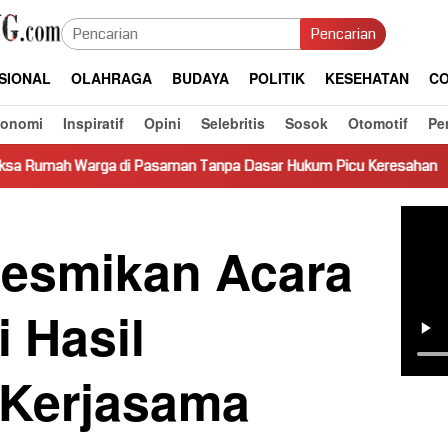
Pencarian
SIONAL
OLAHRAGA
BUDAYA
POLITIK
KESEHATAN
CO
konomi
Inspiratif
Opini
Selebritis
Sosok
Otomotif
Pe
 Pasaman Tanpa Dasar Hukum Picu Keresahan
Truk Miring 
Resmikan Acara
 Hasil
 Kerjasama