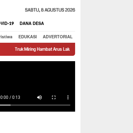
SABTU, 8 AGUSTUS 2026
VID-19
DANA DESA
ristiwa
EDUKASI
ADVERTORIAL
Hambat Arus Lalu Lintas di Jalan Panti–Simpang Empat
Presta