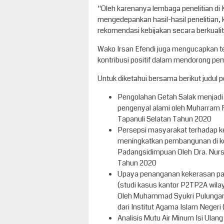
“Oleh karenanya lembaga penelitian di
mengedepankan hasil-hasil penelitian, 
rekomendasi kebijakan secara berkualita
Wako Irsan Efendi juga mengucapkan te
kontribusi positif dalam mendorong p
Untuk diketahui bersama berikut judul p
Pengolahan Getah Salak menjadi
pengenyal alami oleh Muharram F
Tapanuli Selatan Tahun 2020
Persepsi masyarakat terhadap k
meningkatkan pembangunan di k
Padangsidimpuan Oleh Dra. Nurs
Tahun 2020
Upaya penanganan kekerasan pa
(studi kasus kantor P2TP2A wila
Oleh Muhammad Syukri Pulungan
dari Institut Agama Islam Negeri
Analisis Mutu Air Minum Isi Ulang