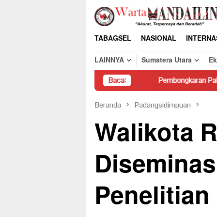
Loncat
ke
konten
TABAGSEL
NASIONAL
INTERNA
LAINNYA
Sumatera Utara
E
Pembongkaran Paksa Rumah Warga di
Baca:
Beranda
Padangsidimpuan
Walikota 
Diseminasi
Penelitian