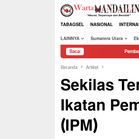
Loncat
ke
konten
TABAGSEL
NASIONAL
INTERNA
LAINNYA
Sumatera Utara
E
Baca:
Pembongkaran Paksa Rum
Beranda
Artikel
Sekilas Te
Ikatan Pe
(IPM)