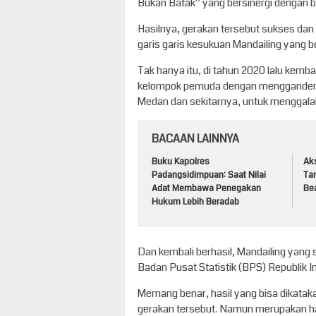
Bukan Batak” yang bersinergi dengan b
Hasilnya, gerakan tersebut sukses da
garis garis kesukuan Mandailing yang 
Tak hanya itu, di tahun 2020 lalu kemb
kelompok pemuda dengan menggandeng s
Medan dan sekitarnya, untuk menggalak
BACAAN LAINNYA
Buku Kapolres
Aks
Padangsidimpuan: Saat Nilai
Ta
Adat Membawa Penegakan
Be
Hukum Lebih Beradab
Dan kembali berhasil, Mandailing yang s
Badan Pusat Statistik (BPS) Republik
Memang benar, hasil yang bisa dikatak
gerakan tersebut. Namun merupakan has