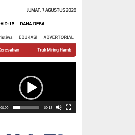
JUMAT, 7 AGUSTUS 2026
VID-19
DANA DESA
ristiwa
EDUKASI
ADVERTORIAL
Truk Miring Hambat Arus Lalu Lintas di Jalan Panti–Simpang Empat
ar
00:00
00:13