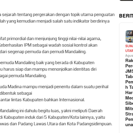
ta sejarah tentang pergerakan dengan topik utama penguatan
BERI
u lah yang kemudian menjadi salah satu indikator berdirinya
at primordial dan menjunjung tinggi nilai-nilai agama,
 Keberhasilan IPM sebagai wadah sosial kontrol akan
SUM
 dari segenap pemuda dan pemudi Mandailing.
UTA
Agus
Rak
 pemuda Mandailing baik yang berada di Kabupaten
Per
u harus siap dan mampu menonjolkan identitas diri
JM
bagai pemuda Mandailing.
Tab
Pem
pemuda Madina mampu menjadi penentu dalam suatu perihal
h T
Har
a dibentuk sebagai
Med
ntar lintas Kabupaten bahkan Internasional.
Sib
Mit
Mandailing ini dahulu begitu luas, yakni meliputi Daerah
Str
i Kabupaten induk dari 5 Kabupaten/Kota lainnya, yaitu
Pe
Lawas dan Padang Lawas Utara dan Kota Padangsidimpuan.
un