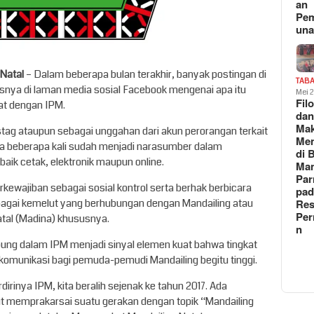
an
Pe
un
 Natal
– Dalam beberapa bulan terakhir, banyak postingan di
TAB
snya di laman media sosial Facebook mengenai apa itu
Mei 
Fil
at dengan IPM.
da
Ma
stag ataupun sebagai unggahan dari akun perorangan terkait
Me
uga beberapa kali sudah menjadi narasumber dalam
di 
aik cetak, elektronik maupun online.
Man
Pa
ewajiban sebagai sosial kontrol serta berhak berbicara
pad
bagai kemelut yang berhubungan dengan Mandailing atau
Res
Per
atal (Madina) khususnya.
n
ung dalam IPM menjadi sinyal elemen kuat bahwa tingkat
omunikasi bagi pemuda-pemudi Mandailing begitu tinggi.
dirinya IPM, kita beralih sejenak ke tahun 2017. Ada
t memprakarsai suatu gerakan dengan topik “Mandailing