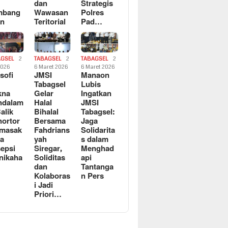
dan
Strategis
mbang
Wawasan
Polres
an
Teritorial
Pad…
AGSEL
2
TABAGSEL
2
TABAGSEL
2
2026
6 Maret 2026
6 Maret 2026
osofi
JMSI
Manaon
n
Tabagsel
Lubis
kna
Gelar
Ingatkan
ndalam
Halal
JMSI
Balik
Bihalal
Tabagsel:
ortor
Bersama
Jaga
rmasak
Fahdrians
Solidarita
a
yah
s dalam
epsi
Siregar,
Menghad
nikaha
Soliditas
api
dan
Tantanga
Kolaboras
n Pers
i Jadi
Priori…