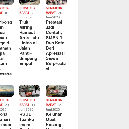
ATERA
SUMATERA
SUMATERA
AT
11 Juli
BARAT
21
BARAT
20
6
Juni 2026
Juni 2026
mbong
Truk
Prestasi
an
Miring
Jadi
sa
Hambat
Contoh,
mah
Arus Lalu
SMPN 1
ga di
Lintas di
Dua Koto
saman
Jalan
Beri
pa
Panti–
Apresiasi
ar
Simpang
Siswa
kum
Empat
Berpresta
u
si
esaha
ATERA
SUMATERA
SUMATERA
AT
20
BARAT
13
BARAT
12
 2026
Juni 2026
Juni 2026
sona
RSUD
Keluhan
ahari
Tuanku
Obat
rbenam
Imam
Kosong