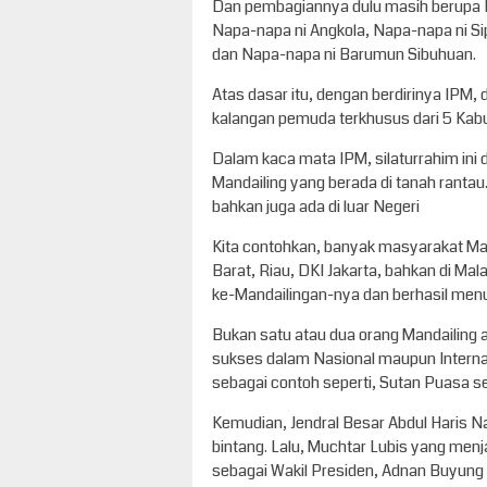
Dan pembagiannya dulu masih berupa N
Napa-napa ni Angkola, Napa-napa ni Si
dan Napa-napa ni Barumun Sibuhuan.
Atas dasar itu, dengan berdirinya IPM
kalangan pemuda terkhusus dari 5 Kab
Dalam kaca mata IPM, silaturrahim ini
Mandailing yang berada di tanah rantau.
bahkan juga ada di luar Negeri
Kita contohkan, banyak masyarakat Ma
Barat, Riau, DKI Jakarta, bahkan di Ma
ke-Mandailingan-nya dan berhasil menun
Bukan satu atau dua orang Mandailing a
sukses dalam Nasional maupun Interna
sebagai contoh seperti, Sutan Puasa se
Kemudian, Jendral Besar Abdul Haris Na
bintang. Lalu, Muchtar Lubis yang men
sebagai Wakil Presiden, Adnan Buyun