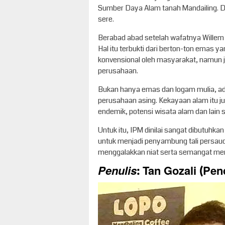
Sumber Daya Alam tanah Mandailing. Da
sere.
Berabad abad setelah wafatnya Willem I
Hal itu terbukti dari berton-ton emas ya
konvensional oleh masyarakat, namun 
perusahaan.
Bukan hanya emas dan logam mulia, ada 
perusahaan asing. Kekayaan alam itu j
endemik, potensi wisata alam dan lain 
Untuk itu, IPM dinilai sangat dibutuhk
untuk menjadi penyambung tali persaud
menggalakkan niat serta semangat m
Penulis
:
Tan Gozali (Pend