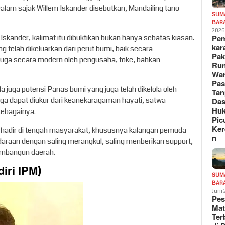
lam sajak Willem Iskander disebutkan, Mandailing tano
SUM
BAR
202
skander, kalimat itu dibuktikan bukan hanya sebatas kiasan.
Pe
kar
ng telah dikeluarkan dari perut bumi, baik secara
Pak
juga secara modern oleh pengusaha, toke, bahkan
Ru
War
Pa
juga potensi Panas bumi yang juga telah dikelola oleh
Tan
uga dapat diukur dari keanekaragaman hayati, satwa
Das
Hu
sebagainya.
Pic
Ker
an hadir di tengah masyarakat, khususnya kalangan pemuda
n
araan dengan saling merangkul, saling menberikan support,
embangun daerah.
iri IPM)
SUM
BAR
Juni
Pe
Mat
Te