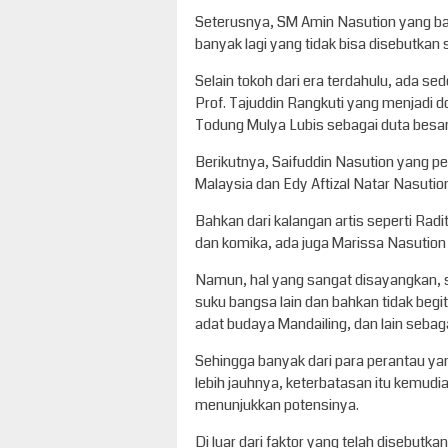
Seterusnya, SM Amin Nasution yang baru
banyak lagi yang tidak bisa disebutkan s
Selain tokoh dari era terdahulu, ada sed
Prof. Tajuddin Rangkuti yang menjadi d
Todung Mulya Lubis sebagai duta besar 
Berikutnya, Saifuddin Nasution yang p
Malaysia dan Edy Aftizal Natar Nasutio
Bahkan dari kalangan artis seperti Radi
dan komika, ada juga Marissa Nasution 
Namun, hal yang sangat disayangkan, s
suku bangsa lain dan bahkan tidak begi
adat budaya Mandailing, dan lain sebag
Sehingga banyak dari para perantau ya
lebih jauhnya, keterbatasan itu kemudi
menunjukkan potensinya.
Di luar dari faktor yang telah disebutk