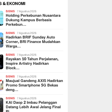
S & EKONOMI
BISNIS
7 Agustus 2026
Holding Perkebunan Nusantara
Dukung Kampus Berbasis
Perkebun…
BISNIS
7 Agustus 2026
Hadirkan BRIF Sunday Auto
Corner, BRI Finance Mudahkan
Warga…
BISNIS
7 Agustus 2026
Rayakan 10 Tahun Perjalanan,
Inspire Artistry Hadirkan
Block…
BISNIS
7 Agustus 2026
Maujual Gandeng AXIS Hadirkan
Promo Smartphone 5G Bekas
deng…
BISNIS
7 Agustus 2026
KAI Daop 2 Imbau Pelanggan
Datang Lebih Awal Jelang Final
Pi…