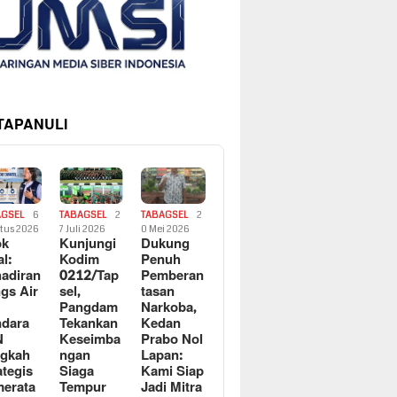
 TAPANULI
AGSEL
6
TABAGSEL
2
TABAGSEL
2
tus 2026
7 Juli 2026
0 Mei 2026
ok
Kunjungi
Dukung
al:
Kodim
Penuh
adiran
0212/Tap
Pemberan
gs Air
sel,
tasan
Pangdam
Narkoba,
dara
Tekankan
Kedan
N
Keseimba
Prabo Nol
ngkah
ngan
Lapan:
ategis
Siaga
Kami Siap
erata
Tempur
Jadi Mitra