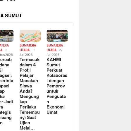
TA SUMUT
ATERA
SUMATERA
SUMATERA
RA
3
UTARA
31
UTARA
27
tus 2026
Juli 2026
Juli 2026
ercab
Termasuk
KAHMI
dana
dalam 4
Sumut
SI
Profil
Perkuat
agsel,
Pelajar
Kolaboras
erinta
Manakah
i dengan
apsel
Siswa
Pemprov
ap
Anda?
untuk
ia
Mengung
Penguata
er Jadi
kap
n
ra
Perilaku
Ekonomi
ategis
Tersembu
Umat
mbang
nyi Saat
an
Ujian
Melal…