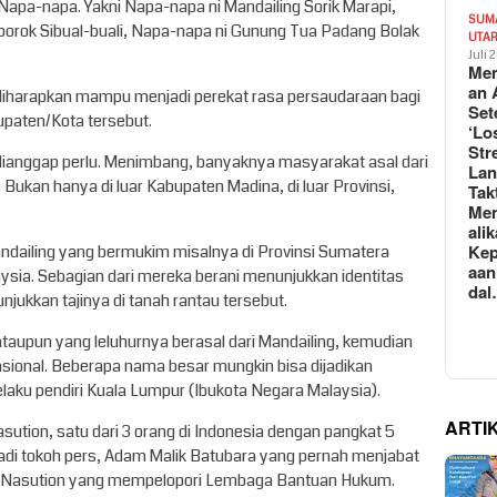
apa-napa. Yakni Napa-napa ni Mandailing Sorik Marapi,
SUM
porok Sibual-buali, Napa-napa ni Gunung Tua Padang Bolak
UTA
Juli 
Mem
an 
, diharapkan mampu menjadi perekat rasa persaudaraan bagi
Set
upaten/Kota tersebut.
‘Lo
Str
 dianggap perlu. Menimbang, banyaknya masyarakat asal dari
La
 Bukan hanya di luar Kabupaten Madina, di luar Provinsi,
Tak
Me
ali
Kep
ndailing yang bermukim misalnya di Provinsi Sumatera
aan
laysia. Sebagian dari mereka berani menunjukkan identitas
da
jukkan tajinya di tanah rantau tersebut.
taupun yang leluhurnya berasal dari Mandailing, kemudian
sional. Beberapa nama besar mungkin bisa dijadikan
laku pendiri Kuala Lumpur (Ibukota Negara Malaysia).
ARTI
sution, satu dari 3 orang di Indonesia dengan pangkat 5
jadi tokoh pers, Adam Malik Batubara yang pernah menjabat
g Nasution yang mempelopori Lembaga Bantuan Hukum.