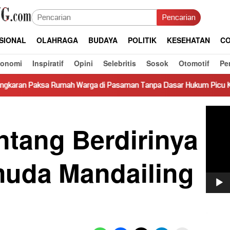
Pencarian
SIONAL
OLAHRAGA
BUDAYA
POLITIK
KESEHATAN
CO
konomi
Inspiratif
Opini
Selebritis
Sosok
Otomotif
Pe
ah Warga di Pasaman Tanpa Dasar Hukum Picu Keresahan
Pemut
Video
ntang Berdirinya
muda Mandailing