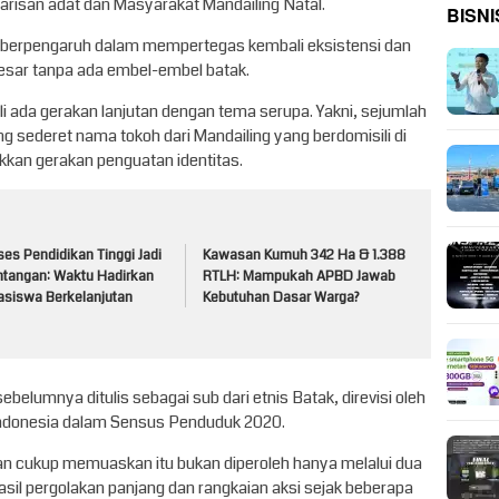
arisan adat dan Masyarakat Mandailing Natal.
BISNI
n berpengaruh dalam mempertegas kembali eksistensi dan
besar tanpa ada embel-embel batak.
ali ada gerakan lanjutan dengan tema serupa. Yakni, sejumlah
ederet nama tokoh dari Mandailing yang berdomisili di
kan gerakan penguatan identitas.
es Pendidikan Tinggi Jadi
Kawasan Kumuh 342 Ha & 1.388
ntangan: Waktu Hadirkan
RTLH: Mampukah APBD Jawab
asiswa Berkelanjutan
Kebutuhan Dasar Warga?
ebelumnya ditulis sebagai sub dari etnis Batak, direvisi oleh
 Indonesia dalam Sensus Penduduk 2020.
an cukup memuaskan itu bukan diperoleh hanya melalui dua
il pergolakan panjang dan rangkaian aksi sejak beberapa