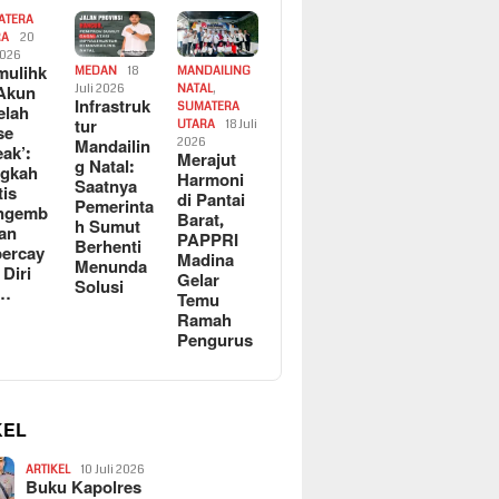
ATERA
RA
20
2026
ulihk
MEDAN
18
MANDAILING
Akun
Juli 2026
NATAL
,
Infrastruk
SUMATERA
elah
tur
UTARA
18 Juli
se
Mandailin
2026
eak’:
Merajut
g Natal:
ngkah
Harmoni
Saatnya
tis
di Pantai
Pemerinta
ngemb
Barat,
h Sumut
kan
PAPPRI
Berhenti
ercay
Madina
Menunda
 Diri
Gelar
Solusi
l…
Temu
Ramah
Pengurus
KEL
ARTIKEL
10 Juli 2026
Buku Kapolres