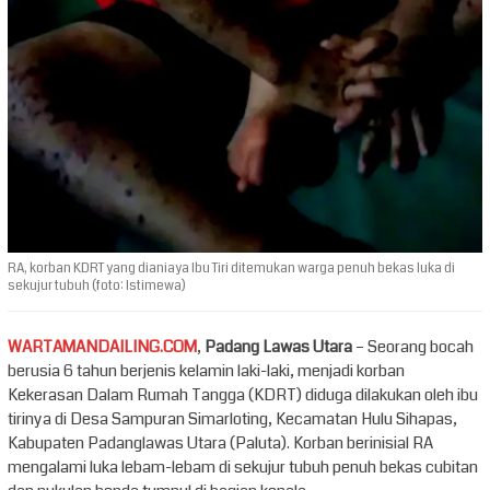
RA, korban KDRT yang dianiaya Ibu Tiri ditemukan warga penuh bekas luka di
sekujur tubuh (foto: Istimewa)
WARTAMANDAILING.COM
,
Padang Lawas Utara
– Seorang bocah
berusia 6 tahun berjenis kelamin laki-laki, menjadi korban
Kekerasan Dalam Rumah Tangga (KDRT) diduga dilakukan oleh ibu
tirinya di Desa Sampuran Simarloting, Kecamatan Hulu Sihapas,
Kabupaten Padanglawas Utara (Paluta). Korban berinisial RA
mengalami luka lebam-lebam di sekujur tubuh penuh bekas cubitan