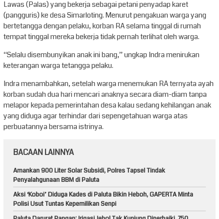
Lawas (Palas) yang bekerja sebagai petani penyadap karet
(pangguris) ke desa Simarloting. Menurut pengakuan warga yang
bertetangga dengan pelaku, korban RA selama tinggal di rumah
tempat tinggal mereka bekerja tidak pernah terlihat oleh warga.
“Selalu disembunyikan anak ini bang,” ungkap Indra menirukan
keterangan warga tetangga pelaku.
Indra menambahkan, setelah warga menemukan RA ternyata ayah
korban sudah dua hari mencari anaknya secara diam-diam tanpa
melapor kepada pemerintahan desa kalau sedang kehilangan anak
yang diduga agar terhindar dari sepengetahuan warga atas
perbuatannya bersama istrinya.
BACAAN LAINNYA
Amankan 900 Liter Solar Subsidi, Polres Tapsel Tindak
Penyalahgunaan BBM di Paluta
Aksi ‘Koboi’ Diduga Kades di Paluta Bikin Heboh, GAPERTA Minta
Polisi Usut Tuntas Kepemilikan Senpi
Paluta Darurat Pangan: Irigasi Jebol Tak Kunjung Diperbaiki, 750