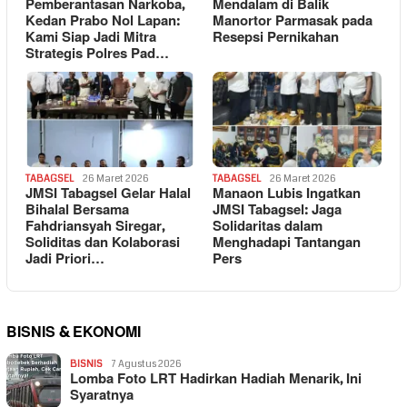
Pemberantasan Narkoba,
Mendalam di Balik
Kedan Prabo Nol Lapan:
Manortor Parmasak pada
Kami Siap Jadi Mitra
Resepsi Pernikahan
Strategis Polres Pad…
TABAGSEL
26 Maret 2026
TABAGSEL
26 Maret 2026
JMSI Tabagsel Gelar Halal
Manaon Lubis Ingatkan
Bihalal Bersama
JMSI Tabagsel: Jaga
Fahdriansyah Siregar,
Solidaritas dalam
Soliditas dan Kolaborasi
Menghadapi Tantangan
Jadi Priori…
Pers
BISNIS & EKONOMI
BISNIS
7 Agustus 2026
Lomba Foto LRT Hadirkan Hadiah Menarik, Ini
Syaratnya