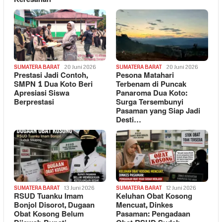
SUMATERA BARAT
20 Juni 2026
SUMATERA BARAT
20 Juni 2026
Prestasi Jadi Contoh,
Pesona Matahari
SMPN 1 Dua Koto Beri
Terbenam di Puncak
Apresiasi Siswa
Panaroma Dua Koto:
Berprestasi
Surga Tersembunyi
Pasaman yang Siap Jadi
Desti…
SUMATERA BARAT
13 Juni 2026
SUMATERA BARAT
12 Juni 2026
RSUD Tuanku Imam
Keluhan Obat Kosong
Bonjol Disorot, Dugaan
Mencuat, Dinkes
Obat Kosong Belum
Pasaman: Pengadaan