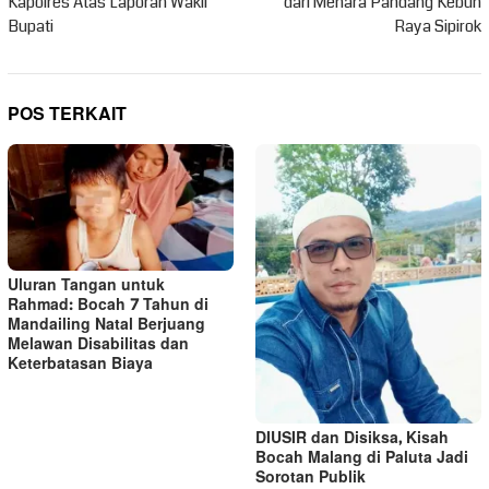
Kapolres Atas Laporan Wakil
dari Menara Pandang Kebun
Bupati
Raya Sipirok
POS TERKAIT
Uluran Tangan untuk
Rahmad: Bocah 7 Tahun di
Mandailing Natal Berjuang
Melawan Disabilitas dan
Keterbatasan Biaya
DIUSIR dan Disiksa, Kisah
Bocah Malang di Paluta Jadi
Sorotan Publik