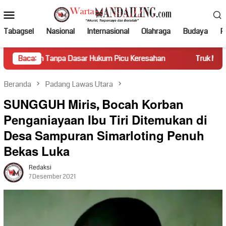
Loncat
Menu
ke
Mobile
konten
Tabagsel
Nasional
Internasional
Olahraga
Budaya
Po
pa Dasar Hukum Picu Keresahan
Baca:
Truk Miring Hambat Arus La
Beranda
Padang Lawas Utara
SUNGGUH Miris, Bocah Korban
Penganiayaan Ibu Tiri Ditemukan di
Desa Sampuran Simarloting Penuh
Bekas Luka
Redaksi
7 Desember 2021