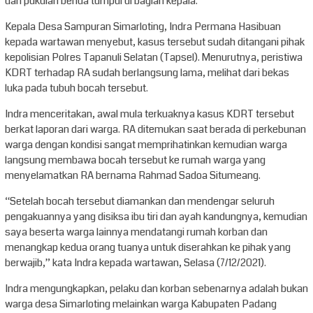
dan pukulan benda tumpul di bagian kepala.
Kepala Desa Sampuran Simarloting, Indra Permana Hasibuan
kepada wartawan menyebut, kasus tersebut sudah ditangani pihak
kepolisian Polres Tapanuli Selatan (Tapsel). Menurutnya, peristiwa
KDRT terhadap RA sudah berlangsung lama, melihat dari bekas
luka pada tubuh bocah tersebut.
Indra menceritakan, awal mula terkuaknya kasus KDRT tersebut
berkat laporan dari warga. RA ditemukan saat berada di perkebunan
warga dengan kondisi sangat memprihatinkan kemudian warga
langsung membawa bocah tersebut ke rumah warga yang
menyelamatkan RA bernama Rahmad Sadoa Situmeang.
“Setelah bocah tersebut diamankan dan mendengar seluruh
pengakuannya yang disiksa ibu tiri dan ayah kandungnya, kemudian
saya beserta warga lainnya mendatangi rumah korban dan
menangkap kedua orang tuanya untuk diserahkan ke pihak yang
berwajib,” kata Indra kepada wartawan, Selasa (7/12/2021).
Indra mengungkapkan, pelaku dan korban sebenarnya adalah bukan
warga desa Simarloting melainkan warga Kabupaten Padang