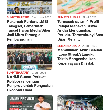
SUMATERA UTARA
3 Agustus 2026
SUMATERA UTARA
31 Juli 2026
Rakercab Perdana JMSI
Termasuk dalam 4 Profil
Tabagsel, Pemerintah
Pelajar Manakah Siswa
Tapsel Harap Media Siber
Anda? Mengungkap
Jadi Mitra Strategis
Perilaku Tersembunyi Saat
Pembangunan
Ujian Melal…
SUMATERA UTARA
20 Juli 2026
Memulihkan Akun Setelah
‘Lose Streak’: Langkah
Taktis Mengembalikan
Kepercayaan Diri dal…
SUMATERA UTARA
27 Juli 2026
KAHMI Sumut Perkuat
Kolaborasi dengan
Pemprov untuk Penguatan
Ekonomi Umat