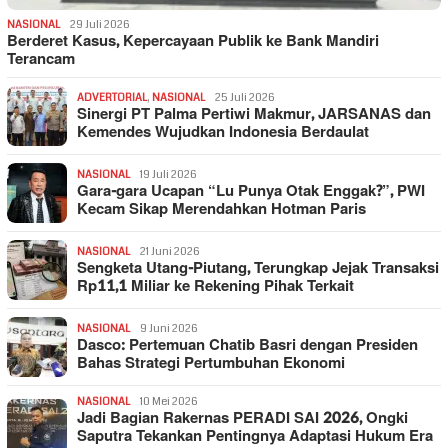
NASIONAL
29 Juli 2026
Berderet Kasus, Kepercayaan Publik ke Bank Mandiri
Terancam
ADVERTORIAL
,
NASIONAL
25 Juli 2026
Sinergi PT Palma Pertiwi Makmur, JARSANAS dan
Kemendes Wujudkan Indonesia Berdaulat
NASIONAL
19 Juli 2026
Gara-gara Ucapan “Lu Punya Otak Enggak?”, PWI
Kecam Sikap Merendahkan Hotman Paris
NASIONAL
21 Juni 2026
Sengketa Utang-Piutang, Terungkap Jejak Transaksi
Rp11,1 Miliar ke Rekening Pihak Terkait
NASIONAL
9 Juni 2026
Dasco: Pertemuan Chatib Basri dengan Presiden
Bahas Strategi Pertumbuhan Ekonomi
NASIONAL
10 Mei 2026
Jadi Bagian Rakernas PERADI SAI 2026, Ongki
Saputra Tekankan Pentingnya Adaptasi Hukum Era