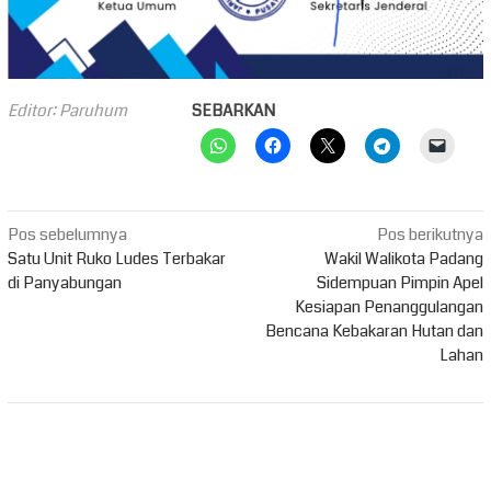
Editor: Paruhum
SEBARKAN
Navigasi
Pos sebelumnya
Pos berikutnya
pos
Satu Unit Ruko Ludes Terbakar
Wakil Walikota Padang
di Panyabungan
Sidempuan Pimpin Apel
Kesiapan Penanggulangan
Bencana Kebakaran Hutan dan
Lahan