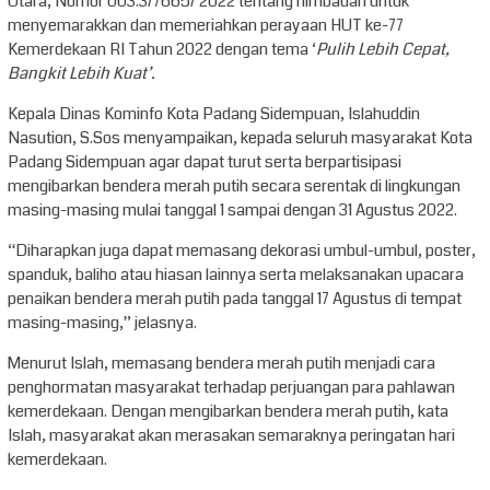
Utara, Nomor 003.3/7665/ 2022 tentang himbauan untuk
menyemarakkan dan memeriahkan perayaan HUT ke-77
Kemerdekaan RI Tahun 2022 dengan tema ‘
Pulih Lebih Cepat,
Bangkit Lebih Kuat’.
Kepala Dinas Kominfo Kota Padang Sidempuan, Islahuddin
Nasution, S.Sos menyampaikan, kepada seluruh masyarakat Kota
Padang Sidempuan agar dapat turut serta berpartisipasi
mengibarkan bendera merah putih secara serentak di lingkungan
masing-masing mulai tanggal 1 sampai dengan 31 Agustus 2022.
“Diharapkan juga dapat memasang dekorasi umbul-umbul, poster,
spanduk, baliho atau hiasan lainnya serta melaksanakan upacara
penaikan bendera merah putih pada tanggal 17 Agustus di tempat
masing-masing,” jelasnya.
Menurut Islah, memasang bendera merah putih menjadi cara
penghormatan masyarakat terhadap perjuangan para pahlawan
kemerdekaan. Dengan mengibarkan bendera merah putih, kata
Islah, masyarakat akan merasakan semaraknya peringatan hari
kemerdekaan.