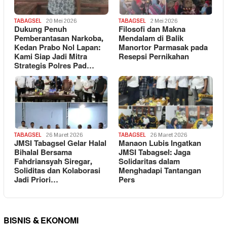
TABAGSEL
20 Mei 2026
TABAGSEL
2 Mei 2026
Dukung Penuh
Filosofi dan Makna
Pemberantasan Narkoba,
Mendalam di Balik
Kedan Prabo Nol Lapan:
Manortor Parmasak pada
Kami Siap Jadi Mitra
Resepsi Pernikahan
Strategis Polres Pad…
TABAGSEL
26 Maret 2026
TABAGSEL
26 Maret 2026
JMSI Tabagsel Gelar Halal
Manaon Lubis Ingatkan
Bihalal Bersama
JMSI Tabagsel: Jaga
Fahdriansyah Siregar,
Solidaritas dalam
Soliditas dan Kolaborasi
Menghadapi Tantangan
Jadi Priori…
Pers
BISNIS & EKONOMI