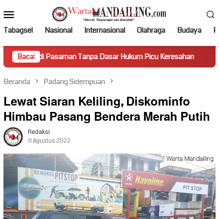
Loncat
Menu
ke
Mobile
konten
Tabagsel
Nasional
Internasional
Olahraga
Budaya
Po
Pasaman Tanpa Dasar Hukum Picu Keresahan
Baca:
Truk Miring H
Beranda
Padang Sidempuan
Lewat Siaran Keliling, Diskominfo
Himbau Pasang Bendera Merah Putih
Redaksi
11 Agustus 2022