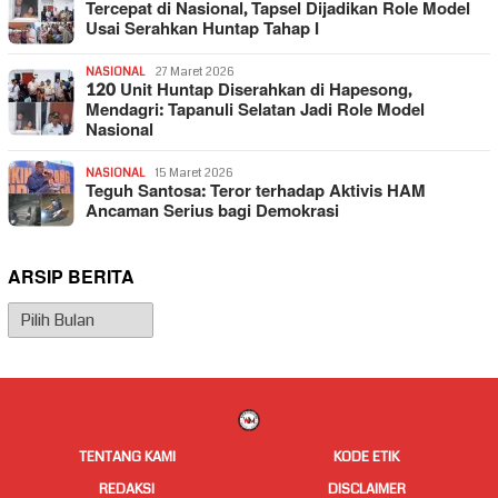
Tercepat di Nasional, Tapsel Dijadikan Role Model
Usai Serahkan Huntap Tahap I
NASIONAL
27 Maret 2026
120 Unit Huntap Diserahkan di Hapesong,
Mendagri: Tapanuli Selatan Jadi Role Model
Nasional
NASIONAL
15 Maret 2026
Teguh Santosa: Teror terhadap Aktivis HAM
Ancaman Serius bagi Demokrasi
ARSIP BERITA
Arsip
Berita
TENTANG KAMI
KODE ETIK
REDAKSI
DISCLAIMER