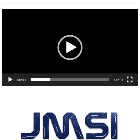
Pemutar
Video
00:00
00:13