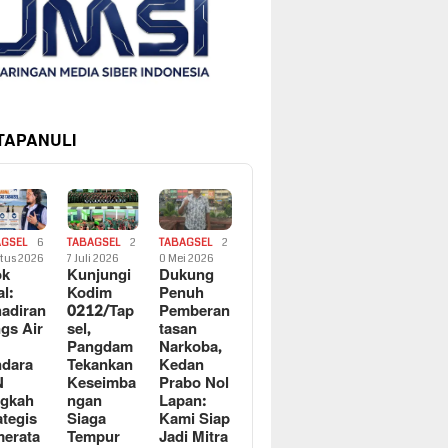
 TAPANULI
AGSEL
6
TABAGSEL
2
TABAGSEL
2
tus 2026
7 Juli 2026
0 Mei 2026
ok
Kunjungi
Dukung
al:
Kodim
Penuh
adiran
0212/Tap
Pemberan
gs Air
sel,
tasan
Pangdam
Narkoba,
dara
Tekankan
Kedan
N
Keseimba
Prabo Nol
ngkah
ngan
Lapan:
ategis
Siaga
Kami Siap
erata
Tempur
Jadi Mitra