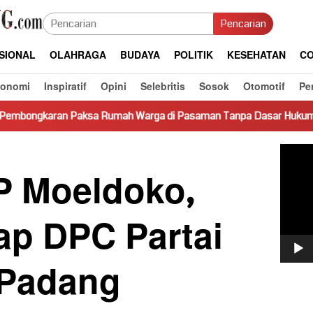
Pencarian
SIONAL
OLAHRAGA
BUDAYA
POLITIK
KESEHATAN
CO
konomi
Inspiratif
Opini
Selebritis
Sosok
Otomotif
Pe
 Rumah Warga di Pasaman Tanpa Dasar Hukum Picu Keresahan
Pemut
Video
 Moeldoko,
ap DPC Partai
 Padang