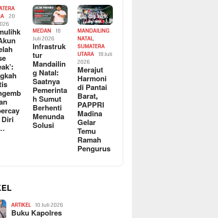
ATERA
RA
20
2026
ulihk
MEDAN
18
MANDAILING
Akun
Juli 2026
NATAL
,
Infrastruk
SUMATERA
elah
tur
UTARA
18 Juli
se
Mandailin
2026
eak’:
Merajut
g Natal:
ngkah
Harmoni
Saatnya
tis
di Pantai
Pemerinta
ngemb
Barat,
h Sumut
kan
PAPPRI
Berhenti
ercay
Madina
Menunda
 Diri
Gelar
Solusi
l…
Temu
Ramah
Pengurus
KEL
ARTIKEL
10 Juli 2026
Buku Kapolres