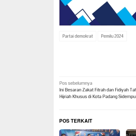
Partai demokrat
Pemilu 2024
Navigasi
Pos sebelumnya
pos
Ini Besaran Zakat Fitrah dan Fidiyah Ta
Hijriah Khusus di Kota Padang Sidemp
POS TERKAIT