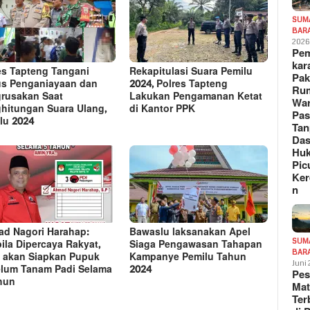
SUM
BAR
202
Pe
kar
es Tapteng Tangani
Rekapitulasi Suara Pemilu
Pak
s Penganiayaan dan
2024, Polres Tapteng
Ru
rusakan Saat
Lakukan Pengamanan Ketat
War
hitungan Suara Ulang,
di Kantor PPK
Pa
lu 2024
Tan
Das
Hu
Pic
Ker
n
d Nagori Harahap:
Bawaslu laksanakan Apel
SUM
ila Dipercaya Rakyat,
Siaga Pengawasan Tahapan
BAR
 akan Siapkan Pupuk
Kampanye Pemilu Tahun
Juni
lum Tanam Padi Selama
2024
Pe
hun
Mat
Te