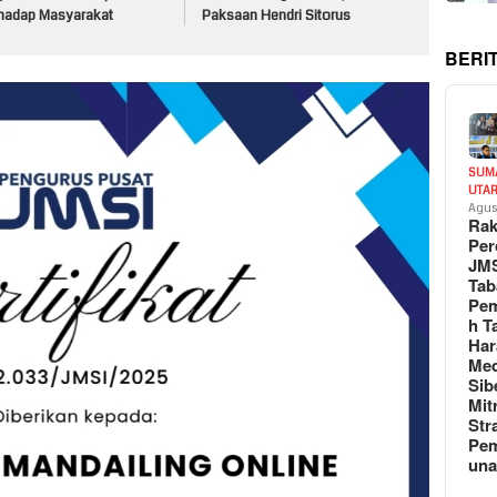
rhadap Masyarakat
Paksaan Hendri Sitorus
BERI
SUM
UTA
Agus
Rak
Per
JM
Tab
Pem
h T
Har
Med
Sib
Mit
Str
Pe
un