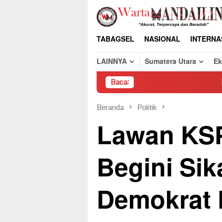
Loncat
ke
konten
TABAGSEL
NASIONAL
INTERNA
LAINNYA
Sumatera Utara
E
Baca:
Pembongkaran Paksa
Beranda
Politik
Lawan KSP
Begini Sik
Demokrat