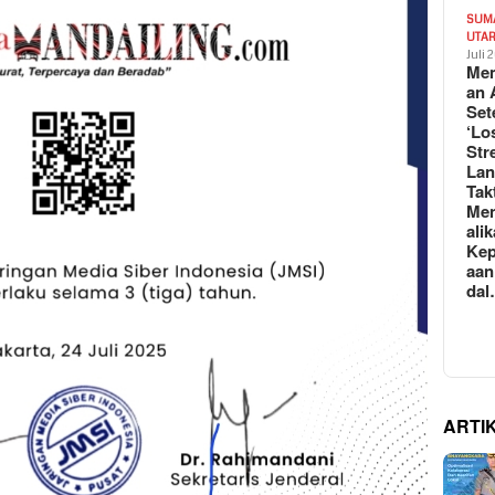
SUM
UTA
Juli 
Mem
an 
Set
‘Lo
Str
La
Tak
Me
ali
Kep
aan
da
ARTI