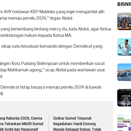
BISNI
tum AHY melawan KSP Moldoko yang ingin mengambil alih
rtai menuju pemilu 2024,” tegas Abdul.
yang berlambang bintang mercy itu, kata Abdul, agar Ketua
perlindungan hukum kepada Ketua MA.
an sikap satu kesatuan komando dengan Demokrat yang
n Negeri Kota Padang Sidempuan untuk memberikan surat
dap Mahkamah agung,” ucap Abdul pada wartawan usai
t.
 Demokrat tetap berjaya menuju pemilu 2024 di bawah
n
)
lang Rakerda 2026, Darma
Golkar Sumut Terpuruk
tra Tekankan MKGR Sumut
Kegaduhan: Hardi Dorong
ib Solid dan Responsif
Musda Sebagai Solusi, Tolak