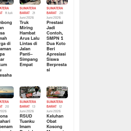
ATERA
SUMATERA
SUMATERA
AT
11 Juli
BARAT
21
BARAT
20
6
Juni 2026
Juni 2026
mbong
Truk
Prestasi
an
Miring
Jadi
sa
Hambat
Contoh,
mah
Arus Lalu
SMPN 1
ga di
Lintas di
Dua Koto
saman
Jalan
Beri
pa
Panti–
Apresiasi
ar
Simpang
Siswa
kum
Empat
Berpresta
u
si
esaha
ATERA
SUMATERA
SUMATERA
AT
20
BARAT
13
BARAT
12
 2026
Juni 2026
Juni 2026
sona
RSUD
Keluhan
ahari
Tuanku
Obat
rbenam
Imam
Kosong