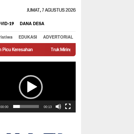
JUMAT, 7 AGUSTUS 2026
VID-19
DANA DESA
ristiwa
EDUKASI
ADVERTORIAL
Truk Miring Hambat Arus Lalu Lintas di Jalan Panti–Simpang Emp
ar
00:00
00:13