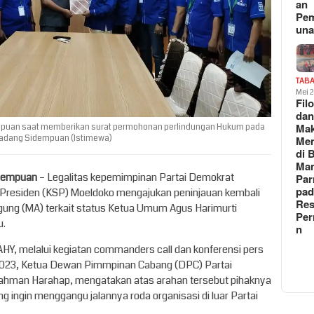
an
Pe
un
TAB
Mei 
Fil
da
Ma
mpuan saat memberikan surat permohonan perlindungan Hukum pada
Padang Sidempuan (Istimewa)
Me
di 
Man
idempuan
– Legalitas kepemimpinan Partai Demokrat
Pa
pad
 Presiden (KSP) Moeldoko mengajukan peninjauan kembali
Res
ung (MA) terkait status Ketua Umum Agus Harimurti
Per
u.
n
HY, melalui kegiatan commanders call dan konferensi pers
il 2023, Ketua Dewan Pimmpinan Cabang (DPC) Partai
hman Harahap, mengatakan atas arahan tersebut pihaknya
g ingin menggangu jalannya roda organisasi di luar Partai