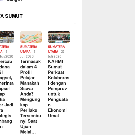
TA SUMUT
ATERA
SUMATERA
SUMATERA
RA
3
UTARA
31
UTARA
27
tus 2026
Juli 2026
Juli 2026
ercab
Termasuk
KAHMI
dana
dalam 4
Sumut
SI
Profil
Perkuat
agsel,
Pelajar
Kolaboras
erinta
Manakah
i dengan
apsel
Siswa
Pemprov
ap
Anda?
untuk
ia
Mengung
Penguata
er Jadi
kap
n
ra
Perilaku
Ekonomi
ategis
Tersembu
Umat
mbang
nyi Saat
an
Ujian
Melal…