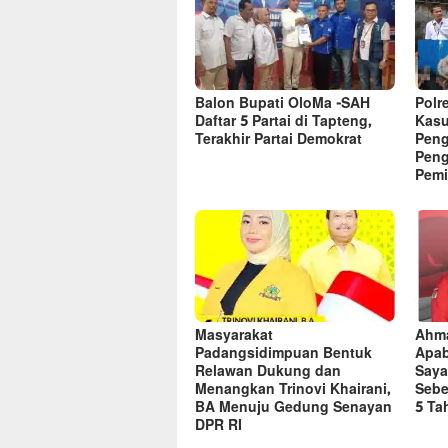
Balon Bupati OloMa -SAH
Polr
Daftar 5 Partai di Tapteng,
Kasu
Terakhir Partai Demokrat
Peng
Peng
Pemi
Masyarakat
Ahma
Padangsidimpuan Bentuk
Apab
Relawan Dukung dan
Saya
Menangkan Trinovi Khairani,
Sebe
BA Menuju Gedung Senayan
5 Ta
DPR RI