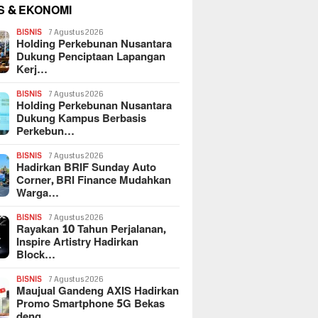
S & EKONOMI
BISNIS
7 Agustus 2026
Holding Perkebunan Nusantara
Dukung Penciptaan Lapangan
Kerj…
BISNIS
7 Agustus 2026
Holding Perkebunan Nusantara
Dukung Kampus Berbasis
Perkebun…
BISNIS
7 Agustus 2026
Hadirkan BRIF Sunday Auto
Corner, BRI Finance Mudahkan
Warga…
BISNIS
7 Agustus 2026
Rayakan 10 Tahun Perjalanan,
Inspire Artistry Hadirkan
Block…
BISNIS
7 Agustus 2026
Maujual Gandeng AXIS Hadirkan
Promo Smartphone 5G Bekas
deng…