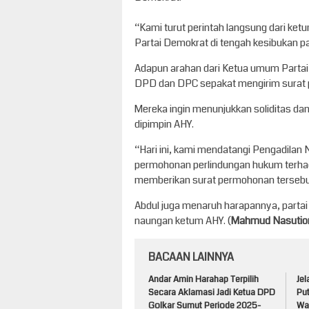
“Kami turut perintah langsung dari ke
Partai Demokrat di tengah kesibukan pa
Adapun arahan dari Ketua umum Partai 
DPD dan DPC sepakat mengirim surat 
Mereka ingin menunjukkan soliditas d
dipimpin AHY.
“Hari ini, kami mendatangi Pengadila
permohonan perlindungan hukum terha
memberikan surat permohonan tersebu
Abdul juga menaruh harapannya, partai
naungan ketum AHY. (
Mahmud Nasutio
BACAAN LAINNYA
Andar Amin Harahap Terpilih
Je
Secara Aklamasi Jadi Ketua DPD
Pu
Golkar Sumut Periode 2025-
Waj