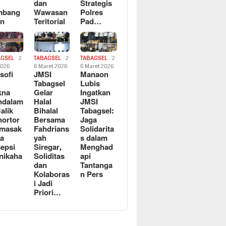
dan
Strategis
mbang
Wawasan
Polres
an
Teritorial
Pad…
AGSEL
2
TABAGSEL
2
TABAGSEL
2
2026
6 Maret 2026
6 Maret 2026
osofi
JMSI
Manaon
n
Tabagsel
Lubis
kna
Gelar
Ingatkan
ndalam
Halal
JMSI
Balik
Bihalal
Tabagsel:
ortor
Bersama
Jaga
rmasak
Fahdrians
Solidarita
a
yah
s dalam
epsi
Siregar,
Menghad
nikaha
Soliditas
api
dan
Tantanga
Kolaboras
n Pers
i Jadi
Priori…