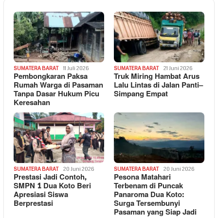
SUMATERA BARAT
11 Juli 2026
SUMATERA BARAT
21 Juni 2026
Pembongkaran Paksa
Truk Miring Hambat Arus
Rumah Warga di Pasaman
Lalu Lintas di Jalan Panti–
Tanpa Dasar Hukum Picu
Simpang Empat
Keresahan
SUMATERA BARAT
20 Juni 2026
SUMATERA BARAT
20 Juni 2026
Prestasi Jadi Contoh,
Pesona Matahari
SMPN 1 Dua Koto Beri
Terbenam di Puncak
Apresiasi Siswa
Panaroma Dua Koto:
Berprestasi
Surga Tersembunyi
Pasaman yang Siap Jadi