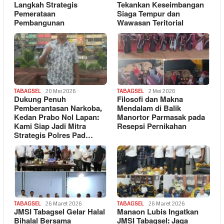
Langkah Strategis
Tekankan Keseimbangan
Pemerataan
Siaga Tempur dan
Pembangunan
Wawasan Teritorial
TABAGSEL
20 Mei 2026
TABAGSEL
2 Mei 2026
Dukung Penuh
Filosofi dan Makna
Pemberantasan Narkoba,
Mendalam di Balik
Kedan Prabo Nol Lapan:
Manortor Parmasak pada
Kami Siap Jadi Mitra
Resepsi Pernikahan
Strategis Polres Pad…
TABAGSEL
26 Maret 2026
TABAGSEL
26 Maret 2026
JMSI Tabagsel Gelar Halal
Manaon Lubis Ingatkan
Bihalal Bersama
JMSI Tabagsel: Jaga