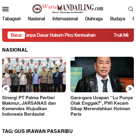
Loncat
Menu
ke
Mobile
konten
Tabagsel
Nasional
Internasional
Olahraga
Budaya
Po
Tanpa Dasar Hukum Picu Keresahan
Baca:
Truk Miring Hambat Aru
NASIONAL
«
»
Sinergi PT Palma Pertiwi
Gara-gara Ucapan “Lu Punya
Makmur, JARSANAS dan
Otak Enggak?”, PWI Kecam
Kemendes Wujudkan
Sikap Merendahkan Hotman
Indonesia Berdaulat
Paris
TAG:
GUS IRAWAN PASARIBU