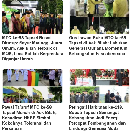
MTQ ke-58 Tapsel Resmi
Gus Irawan Buka MTQ ke-58
Ditutup: Sayur Matinggi Juara
Tapsel di Aek Bilah: Lahirkan
Umum, Aek Bilah Terbaik di
Generasi Qur’ani, Momentum
MQK, Lima Kafilah Berprestasi
Kebangkitan Pascabencana
Diganjar Umrah
Pawai Ta’aruf MTQ ke-58
Peringati Harkitnas ke-118,
Tapsel Meriah di Aek Bilah,
Bupati Tapsel: Semangat
Kehadiran HKBP Simbol
Kebangkitan Jadi Energi
Kokohnya Toleransi dan
Percepat Pembangunan dan
Persatuan
Lindungi Generasi Muda