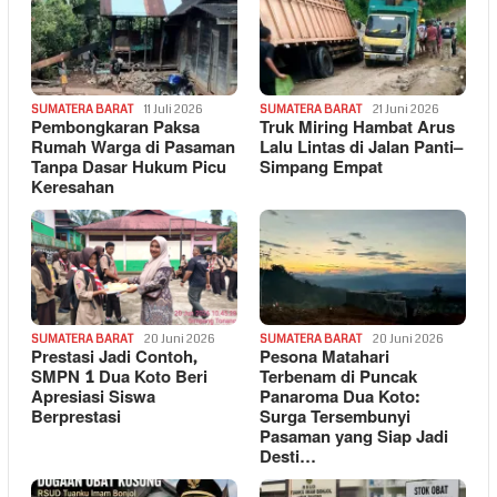
SUMATERA BARAT
11 Juli 2026
SUMATERA BARAT
21 Juni 2026
Pembongkaran Paksa
Truk Miring Hambat Arus
Rumah Warga di Pasaman
Lalu Lintas di Jalan Panti–
Tanpa Dasar Hukum Picu
Simpang Empat
Keresahan
SUMATERA BARAT
20 Juni 2026
SUMATERA BARAT
20 Juni 2026
Prestasi Jadi Contoh,
Pesona Matahari
SMPN 1 Dua Koto Beri
Terbenam di Puncak
Apresiasi Siswa
Panaroma Dua Koto:
Berprestasi
Surga Tersembunyi
Pasaman yang Siap Jadi
Desti…