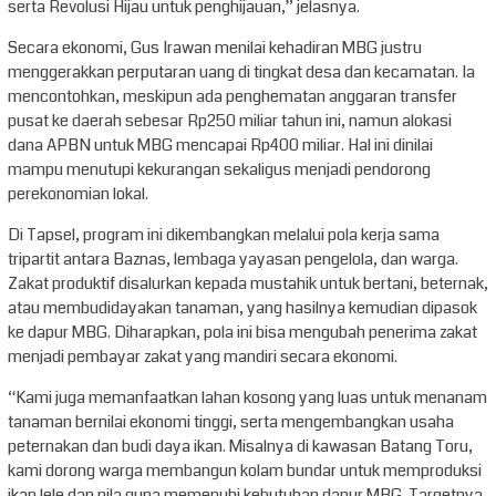
serta Revolusi Hijau untuk penghijauan,” jelasnya.
Secara ekonomi, Gus Irawan menilai kehadiran MBG justru
menggerakkan perputaran uang di tingkat desa dan kecamatan. Ia
mencontohkan, meskipun ada penghematan anggaran transfer
pusat ke daerah sebesar Rp250 miliar tahun ini, namun alokasi
dana APBN untuk MBG mencapai Rp400 miliar. Hal ini dinilai
mampu menutupi kekurangan sekaligus menjadi pendorong
perekonomian lokal.
Di Tapsel, program ini dikembangkan melalui pola kerja sama
tripartit antara Baznas, lembaga yayasan pengelola, dan warga.
Zakat produktif disalurkan kepada mustahik untuk bertani, beternak,
atau membudidayakan tanaman, yang hasilnya kemudian dipasok
ke dapur MBG. Diharapkan, pola ini bisa mengubah penerima zakat
menjadi pembayar zakat yang mandiri secara ekonomi.
“Kami juga memanfaatkan lahan kosong yang luas untuk menanam
tanaman bernilai ekonomi tinggi, serta mengembangkan usaha
peternakan dan budi daya ikan. Misalnya di kawasan Batang Toru,
kami dorong warga membangun kolam bundar untuk memproduksi
ikan lele dan nila guna memenuhi kebutuhan dapur MBG. Targetnya,