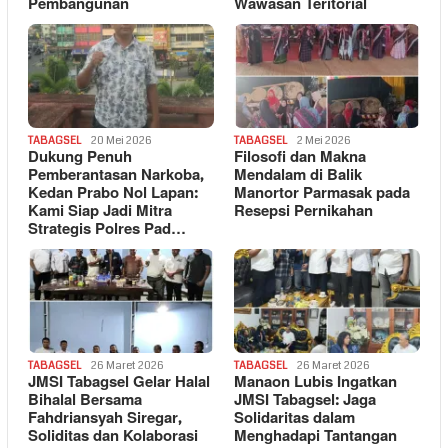
Pembangunan
Wawasan Teritorial
TABAGSEL
20 Mei 2026
TABAGSEL
2 Mei 2026
Dukung Penuh
Filosofi dan Makna
Pemberantasan Narkoba,
Mendalam di Balik
Kedan Prabo Nol Lapan:
Manortor Parmasak pada
Kami Siap Jadi Mitra
Resepsi Pernikahan
Strategis Polres Pad…
TABAGSEL
26 Maret 2026
TABAGSEL
26 Maret 2026
JMSI Tabagsel Gelar Halal
Manaon Lubis Ingatkan
Bihalal Bersama
JMSI Tabagsel: Jaga
Fahdriansyah Siregar,
Solidaritas dalam
Soliditas dan Kolaborasi
Menghadapi Tantangan