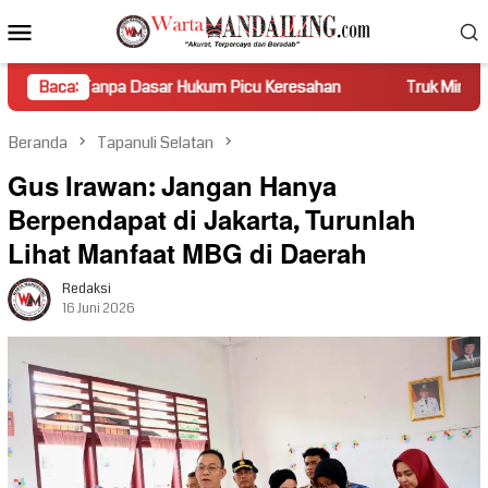
Loncat
Menu
ke
Mobile
konten
 Dasar Hukum Picu Keresahan
Baca:
Truk Miring Hambat Arus Lalu
Beranda
Tapanuli Selatan
Gus Irawan: Jangan Hanya
Berpendapat di Jakarta, Turunlah
Lihat Manfaat MBG di Daerah
Redaksi
16 Juni 2026