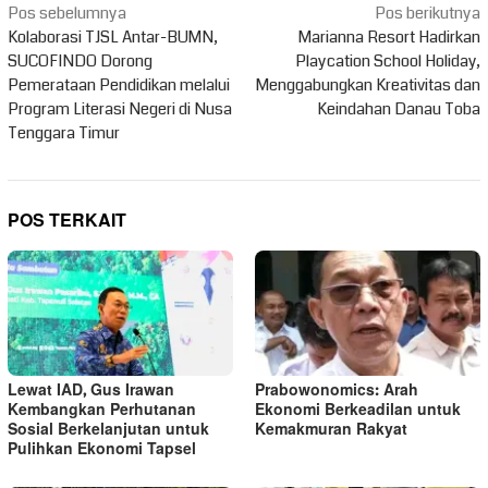
Navigasi
Pos sebelumnya
Pos berikutnya
pos
Kolaborasi TJSL Antar-BUMN,
Marianna Resort Hadirkan
SUCOFINDO Dorong
Playcation School Holiday,
Pemerataan Pendidikan melalui
Menggabungkan Kreativitas dan
Program Literasi Negeri di Nusa
Keindahan Danau Toba
Tenggara Timur
POS TERKAIT
Lewat IAD, Gus Irawan
Prabowonomics: Arah
Kembangkan Perhutanan
Ekonomi Berkeadilan untuk
Sosial Berkelanjutan untuk
Kemakmuran Rakyat
Pulihkan Ekonomi Tapsel