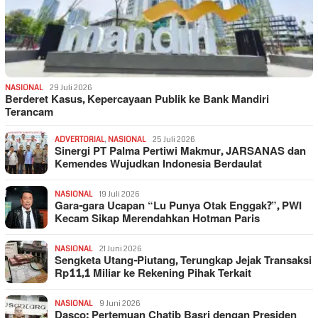
NASIONAL
29 Juli 2026
Berderet Kasus, Kepercayaan Publik ke Bank Mandiri
Terancam
ADVERTORIAL
,
NASIONAL
25 Juli 2026
Sinergi PT Palma Pertiwi Makmur, JARSANAS dan
Kemendes Wujudkan Indonesia Berdaulat
NASIONAL
19 Juli 2026
Gara-gara Ucapan “Lu Punya Otak Enggak?”, PWI
Kecam Sikap Merendahkan Hotman Paris
NASIONAL
21 Juni 2026
Sengketa Utang-Piutang, Terungkap Jejak Transaksi
Rp11,1 Miliar ke Rekening Pihak Terkait
NASIONAL
9 Juni 2026
Dasco: Pertemuan Chatib Basri dengan Presiden