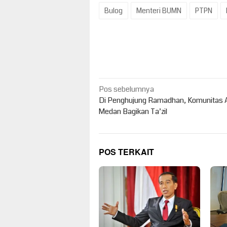
Bulog
Menteri BUMN
PTPN
Navigasi
Pos sebelumnya
pos
Di Penghujung Ramadhan, Komunitas 
Medan Bagikan Ta’zil
POS TERKAIT