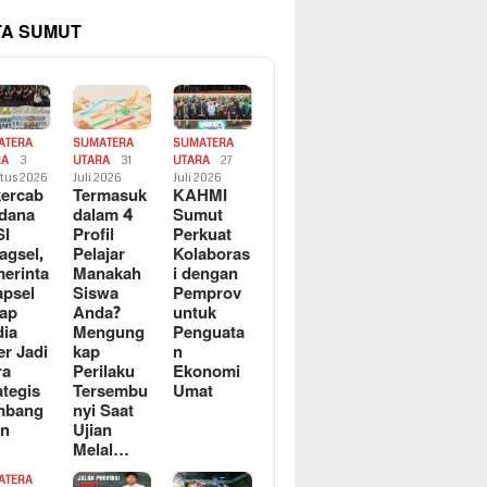
TA SUMUT
ATERA
SUMATERA
SUMATERA
RA
3
UTARA
31
UTARA
27
tus 2026
Juli 2026
Juli 2026
ercab
Termasuk
KAHMI
dana
dalam 4
Sumut
SI
Profil
Perkuat
agsel,
Pelajar
Kolaboras
erinta
Manakah
i dengan
apsel
Siswa
Pemprov
ap
Anda?
untuk
ia
Mengung
Penguata
er Jadi
kap
n
ra
Perilaku
Ekonomi
ategis
Tersembu
Umat
mbang
nyi Saat
an
Ujian
Melal…
ATERA