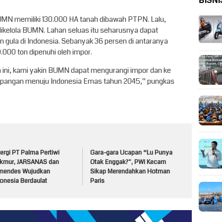
BISNI
 BUMN memiliki 130.000 HA tanah dibawah PTPN. Lalu,
g dikelola BUMN. Lahan seluas itu seharusnya dapat
 gula di Indonesia. Sebanyak 36 persen di antaranya
000 ton dipenuhi oleh impor.
ini, kami yakin BUMN dapat mengurangi impor dan ke
pangan menuju Indonesia Emas tahun 2045,” pungkas
ergi PT Palma Pertiwi
Gara-gara Ucapan “Lu Punya
kmur, JARSANAS dan
Otak Enggak?”, PWI Kecam
mendes Wujudkan
Sikap Merendahkan Hotman
onesia Berdaulat
Paris