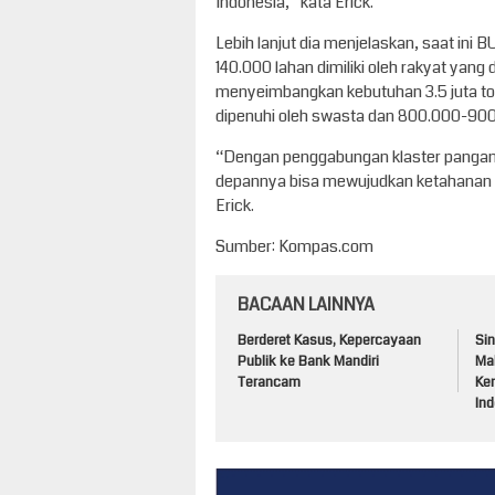
Indonesia,” kata Erick.
Lebih lanjut dia menjelaskan, saat ini
140.000 lahan dimiliki oleh rakyat yan
menyeimbangkan kebutuhan 3.5 juta ton
dipenuhi oleh swasta dan 800.000-900.
“Dengan penggabungan klaster pangan 
depannya bisa mewujudkan ketahanan 
Erick.
Sumber: Kompas.com
BACAAN LAINNYA
Berderet Kasus, Kepercayaan
Sin
Publik ke Bank Mandiri
Ma
Terancam
Ke
Ind