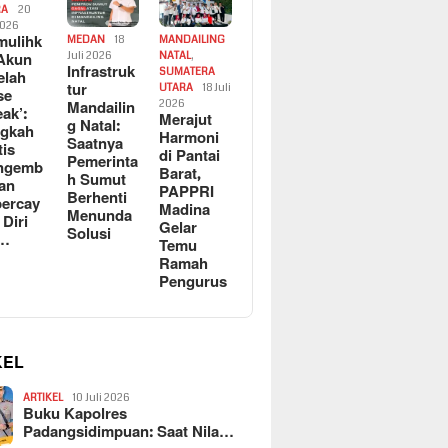
RA
20
2026
ulihk
MEDAN
18
MANDAILING
Akun
Juli 2026
NATAL
,
Infrastruk
SUMATERA
elah
tur
UTARA
18 Juli
se
Mandailin
2026
eak’:
Merajut
g Natal:
ngkah
Harmoni
Saatnya
tis
di Pantai
Pemerinta
ngemb
Barat,
h Sumut
kan
PAPPRI
Berhenti
ercay
Madina
Menunda
 Diri
Gelar
Solusi
l…
Temu
Ramah
Pengurus
KEL
ARTIKEL
10 Juli 2026
Buku Kapolres
Padangsidimpuan: Saat Nila…