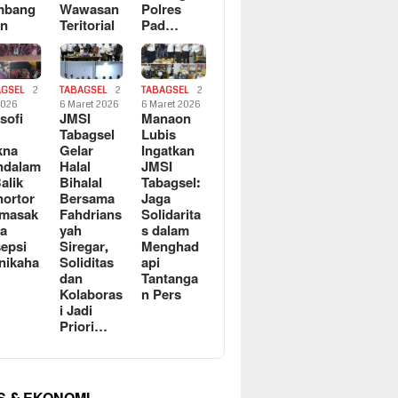
mbang
Wawasan
Polres
an
Teritorial
Pad…
AGSEL
2
TABAGSEL
2
TABAGSEL
2
2026
6 Maret 2026
6 Maret 2026
osofi
JMSI
Manaon
n
Tabagsel
Lubis
kna
Gelar
Ingatkan
ndalam
Halal
JMSI
Balik
Bihalal
Tabagsel:
ortor
Bersama
Jaga
rmasak
Fahdrians
Solidarita
a
yah
s dalam
epsi
Siregar,
Menghad
nikaha
Soliditas
api
dan
Tantanga
Kolaboras
n Pers
i Jadi
Priori…