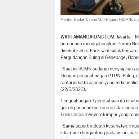
Menteri Badan Usaha Milik Negara (BUMN), Erick
WARTAMANDAILING.COM
, Jakarta – 
berencana menggabungkan Perum Bulo
disebut-sebut Erick saat sidak bersam
Pergudangan Bulog di Gedebage, Bandu
“Saat ini BUMN sedang menyiapkan
r
Dengan penggabungan PTPN, Bulog, da
rantai industri pangan yang terkonsoli
(22/5/2020).
Penggabungan 3 perusahaan itu disebut 
gula di pasar bukan karena tidak lancar
Erick lantas menyoroti impor yang mas
“Sama seperti industri kesehatan, impo
kita masih bergantung pada asing, hal 