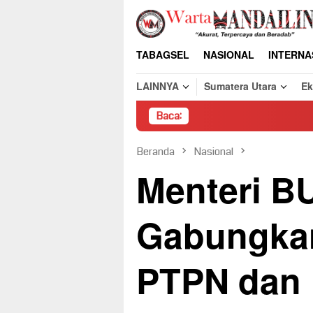
Loncat
ke
konten
TABAGSEL
NASIONAL
INTERNA
LAINNYA
Sumatera Utara
E
Baca:
Pembongkaran Pak
Beranda
Nasional
Menteri B
Gabungka
PTPN dan 