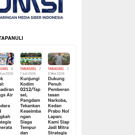
 TAPANULI
AGSEL
6
TABAGSEL
2
TABAGSEL
2
tus 2026
7 Juli 2026
0 Mei 2026
ok
Kunjungi
Dukung
al:
Kodim
Penuh
adiran
0212/Tap
Pemberan
gs Air
sel,
tasan
Pangdam
Narkoba,
dara
Tekankan
Kedan
N
Keseimba
Prabo Nol
ngkah
ngan
Lapan:
ategis
Siaga
Kami Siap
erata
Tempur
Jadi Mitra
dan
Strategis