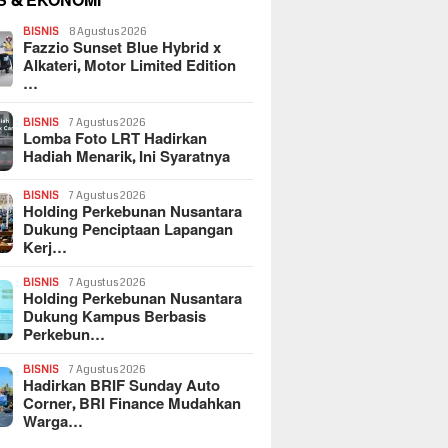
S & EKONOMI
BISNIS
8 Agustus 2026
Fazzio Sunset Blue Hybrid x
Alkateri, Motor Limited Edition
…
BISNIS
7 Agustus 2026
Lomba Foto LRT Hadirkan
Hadiah Menarik, Ini Syaratnya
BISNIS
7 Agustus 2026
Holding Perkebunan Nusantara
Dukung Penciptaan Lapangan
Kerj…
BISNIS
7 Agustus 2026
Holding Perkebunan Nusantara
Dukung Kampus Berbasis
Perkebun…
BISNIS
7 Agustus 2026
Hadirkan BRIF Sunday Auto
Corner, BRI Finance Mudahkan
Warga…