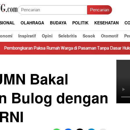
Pencarian
SIONAL
OLAHRAGA
BUDAYA
POLITIK
KESEHATAN
CO
konomi
Inspiratif
Opini
Selebritis
Sosok
Otomotif
Pe
sa Rumah Warga di Pasaman Tanpa Dasar Hukum Picu Keresahan
UMN Bakal
n Bulog dengan
RNI