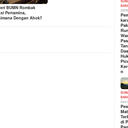
SUM
BAR
teri BUMN Rombak
202
ksi Pertamina,
Pe
imana Dengan Ahok?
kar
Pak
Ru
War
Pa
Tan
Das
Hu
Pic
Ker
n
SUM
BAR
Juni
Pe
Mat
Te
di 
Pa