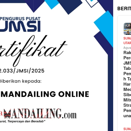
BERI
SUM
UTA
Agus
Rak
Per
JM
Tab
Pem
h T
Har
Med
Sib
Mit
Str
Pe
un
SUM