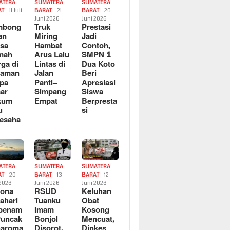
ATERA
SUMATERA
SUMATERA
AT
11 Juli
BARAT
21
BARAT
20
6
Juni 2026
Juni 2026
mbong
Truk
Prestasi
an
Miring
Jadi
sa
Hambat
Contoh,
mah
Arus Lalu
SMPN 1
ga di
Lintas di
Dua Koto
saman
Jalan
Beri
pa
Panti–
Apresiasi
ar
Simpang
Siswa
kum
Empat
Berpresta
u
si
esaha
ATERA
SUMATERA
SUMATERA
AT
20
BARAT
13
BARAT
12
 2026
Juni 2026
Juni 2026
sona
RSUD
Keluhan
ahari
Tuanku
Obat
rbenam
Imam
Kosong
Puncak
Bonjol
Mencuat,
naroma
Disorot,
Dinkes