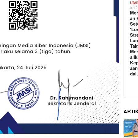
UTA
Juli 
Mem
an 
Set
‘Lo
Str
La
Tak
Me
ali
Kep
aan
da
ARTI