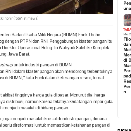
Pe
un
 Thohir (foto: istimewa)
TAB
Menteri Badan Usaha Milik Negara (BUMN) Erick Thohir
Mei 
Fil
g dengan PTPN dan RNI. Penggabungan klaster pangan itu
da
a Direktur Operasional Bulog Tri Wahyudi Saleh ke Komplek
Ma
ng, Jawa Barat.
Me
di 
oadmap
untuk industri pangan di BUMN.
Man
Pa
n RNI dalam klaster pangan akan mendorong terbentuknya
pad
dasi di BUMN,” kata Erick dalam keterangan resmi, Jumat
Res
Per
n
akibat tingginya harga gula di pasar. Menurut dia, harga
nya distribusi, namun karena telatnya kedatangan impor gula.
ih menjadi masalah di bidang pangan.
r juga menjadi masalah krusial di industri pangan, dimana
ini perlu direformasi untuk memastikan ketahanan pangan di