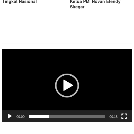
Tingkat Nasional
Ketua PMI Novan Efendy
Siregar
Pemutar
Video
00:00
00:13