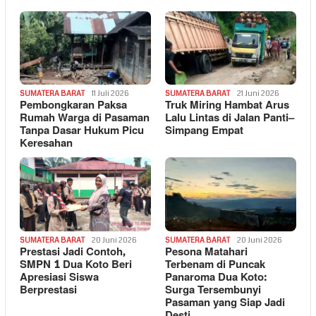
SUMATERA BARAT
11 Juli 2026
SUMATERA BARAT
21 Juni 2026
Pembongkaran Paksa
Truk Miring Hambat Arus
Rumah Warga di Pasaman
Lalu Lintas di Jalan Panti–
Tanpa Dasar Hukum Picu
Simpang Empat
Keresahan
SUMATERA BARAT
20 Juni 2026
SUMATERA BARAT
20 Juni 2026
Prestasi Jadi Contoh,
Pesona Matahari
SMPN 1 Dua Koto Beri
Terbenam di Puncak
Apresiasi Siswa
Panaroma Dua Koto:
Berprestasi
Surga Tersembunyi
Pasaman yang Siap Jadi
Desti…