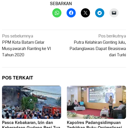
SEBARKAN
Navigasi
Pos sebelumnya
Pos berikutnya
pos
PPM Kota Batam Gelar
Putra Kelahiran Gonting Julu,
Musyawarah Ranting ke VI
Padanglawas Dapat Beasiswa
Tahun 2020
dari Turki
POS TERKAIT
Pasca Kebakaran, Izin dan
Kapolres Padangsidimpuan
Keberadaan Gudang Besi Tua
Terbitkan Buku Optimalisasi