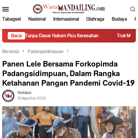
Loncat
Menu
ke
Mobile
konten
Tabagsel
Nasional
Internasional
Olahraga
Budaya
Po
a Dasar Hukum Picu Keresahan
Baca:
Truk Miring Hambat Arus Lal
Beranda
Padangsidimpuan
Panen Lele Bersama Forkopimda
Padangsidimpuan, Dalam Rangka
Ketahanan Pangan Pandemi Covid-19
Redaksi
19 Agustus 2020