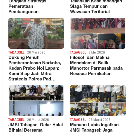
Langkah Strategis
Tekankan Keseimbangan
Pemerataan
Siaga Tempur dan
Pembangunan
Wawasan Teritorial
TABAGSEL
20 Mei 2026
TABAGSEL
2 Mei 2026
Dukung Penuh
Filosofi dan Makna
Pemberantasan Narkoba,
Mendalam di Balik
Kedan Prabo Nol Lapan:
Manortor Parmasak pada
Kami Siap Jadi Mitra
Resepsi Pernikahan
Strategis Polres Pad…
TABAGSEL
26 Maret 2026
TABAGSEL
26 Maret 2026
JMSI Tabagsel Gelar Halal
Manaon Lubis Ingatkan
Bihalal Bersama
JMSI Tabagsel: Jaga