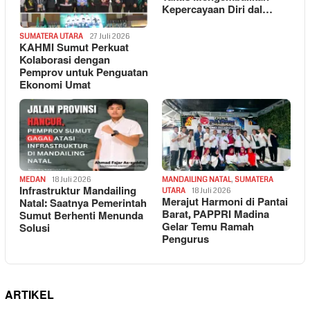
Kepercayaan Diri dal…
SUMATERA UTARA
27 Juli 2026
KAHMI Sumut Perkuat
Kolaborasi dengan
Pemprov untuk Penguatan
Ekonomi Umat
MEDAN
18 Juli 2026
MANDAILING NATAL
,
SUMATERA
Infrastruktur Mandailing
UTARA
18 Juli 2026
Merajut Harmoni di Pantai
Natal: Saatnya Pemerintah
Barat, PAPPRI Madina
Sumut Berhenti Menunda
Gelar Temu Ramah
Solusi
Pengurus
ARTIKEL