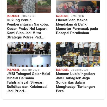
TABAGSEL
20 Mei 2026
TABAGSEL
2 Mei 2026
Dukung Penuh
Filosofi dan Makna
Pemberantasan Narkoba,
Mendalam di Balik
Kedan Prabo Nol Lapan:
Manortor Parmasak pada
Kami Siap Jadi Mitra
Resepsi Pernikahan
Strategis Polres Pad…
TABAGSEL
26 Maret 2026
TABAGSEL
26 Maret 2026
JMSI Tabagsel Gelar Halal
Manaon Lubis Ingatkan
Bihalal Bersama
JMSI Tabagsel: Jaga
Fahdriansyah Siregar,
Solidaritas dalam
Soliditas dan Kolaborasi
Menghadapi Tantangan
Jadi Priori…
Pers