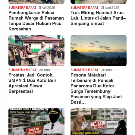
SUMATERA BARAT
11 Juli 2026
SUMATERA BARAT
21 Juni 2026
Pembongkaran Paksa
Truk Miring Hambat Arus
Rumah Warga di Pasaman
Lalu Lintas di Jalan Panti–
Tanpa Dasar Hukum Picu
Simpang Empat
Keresahan
SUMATERA BARAT
20 Juni 2026
SUMATERA BARAT
20 Juni 2026
Prestasi Jadi Contoh,
Pesona Matahari
SMPN 1 Dua Koto Beri
Terbenam di Puncak
Apresiasi Siswa
Panaroma Dua Koto:
Berprestasi
Surga Tersembunyi
Pasaman yang Siap Jadi
Desti…