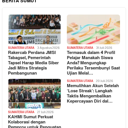
BERITA SUMUT
SUMATERA UTARA
3 Agustus 2026
SUMATERA UTARA
31 Juli 2026
Rakercab Perdana JMSI
Termasuk dalam 4 Profil
Tabagsel, Pemerintah
Pelajar Manakah Siswa
Tapsel Harap Media Siber
Anda? Mengungkap
Jadi Mitra Strategis
Perilaku Tersembunyi Saat
Pembangunan
Ujian Melal…
SUMATERA UTARA
20 Juli 2026
Memulihkan Akun Setelah
‘Lose Streak’: Langkah
Taktis Mengembalikan
Kepercayaan Diri dal…
SUMATERA UTARA
27 Juli 2026
KAHMI Sumut Perkuat
Kolaborasi dengan
Pemprov untuk Penguatan