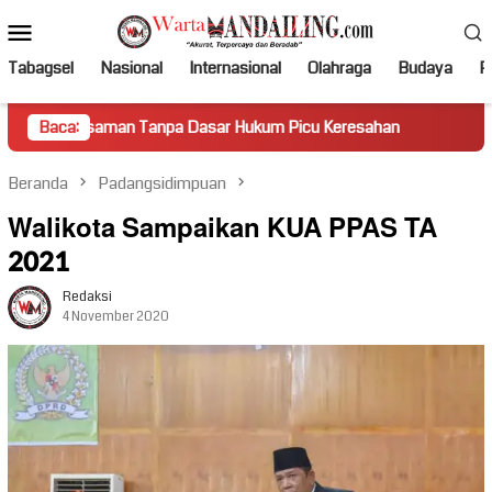
Loncat
Menu
ke
Mobile
konten
Tabagsel
Nasional
Internasional
Olahraga
Budaya
Po
n Tanpa Dasar Hukum Picu Keresahan
Baca:
Truk Miring Hambat 
Beranda
Padangsidimpuan
Walikota Sampaikan KUA PPAS TA
2021
Redaksi
4 November 2020