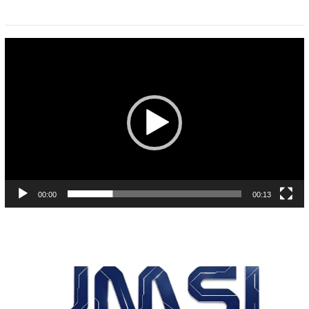
Pemutar
Video
00:00
00:13