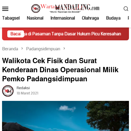
Loncat
Menu
ke
Mobile
konten
Tabagsel
Nasional
Internasional
Olahraga
Budaya
Po
Pasaman Tanpa Dasar Hukum Picu Keresahan
Baca:
Truk Miring 
Beranda
Padangsidimpuan
Walikota Cek Fisik dan Surat
Kenderaan Dinas Operasional Milik
Pemko Padangsidimpuan
Redaksi
18 Maret 2021