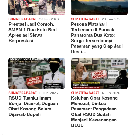
SUMATERA BARAT
20 Juni 2026
SUMATERA BARAT
20 Juni 2026
Prestasi Jadi Contoh,
Pesona Matahari
SMPN 1 Dua Koto Beri
Terbenam di Puncak
Apresiasi Siswa
Panaroma Dua Koto:
Berprestasi
Surga Tersembunyi
Pasaman yang Siap Jadi
Desti…
SUMATERA BARAT
13 Juni 2026
SUMATERA BARAT
12 Juni 2026
RSUD Tuanku Imam
Keluhan Obat Kosong
Bonjol Disorot, Dugaan
Mencuat, Dinkes
Obat Kosong Belum
Pasaman: Pengadaan
Dijawab Bupati
Obat RSUD Sudah
Menjadi Kewenangan
BLUD