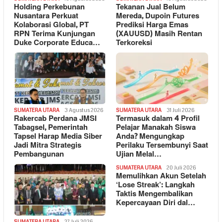
Holding Perkebunan
Tekanan Jual Belum
Nusantara Perkuat
Mereda, Dupoin Futures
Kolaborasi Global, PT
Prediksi Harga Emas
RPN Terima Kunjungan
(XAUUSD) Masih Rentan
Duke Corporate Educa…
Terkoreksi
SUMATERA UTARA
3 Agustus 2026
SUMATERA UTARA
31 Juli 2026
Rakercab Perdana JMSI
Termasuk dalam 4 Profil
Tabagsel, Pemerintah
Pelajar Manakah Siswa
Tapsel Harap Media Siber
Anda? Mengungkap
Jadi Mitra Strategis
Perilaku Tersembunyi Saat
Pembangunan
Ujian Melal…
SUMATERA UTARA
20 Juli 2026
Memulihkan Akun Setelah
‘Lose Streak’: Langkah
Taktis Mengembalikan
Kepercayaan Diri dal…
SUMATERA UTARA
27 Juli 2026