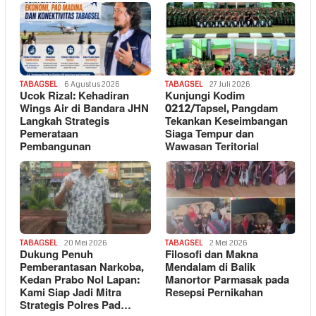
TABAGSEL
6 Agustus 2026
TABAGSEL
27 Juli 2026
Ucok Rizal: Kehadiran
Kunjungi Kodim
Wings Air di Bandara JHN
0212/Tapsel, Pangdam
Langkah Strategis
Tekankan Keseimbangan
Pemerataan
Siaga Tempur dan
Pembangunan
Wawasan Teritorial
TABAGSEL
20 Mei 2026
TABAGSEL
2 Mei 2026
Dukung Penuh
Filosofi dan Makna
Pemberantasan Narkoba,
Mendalam di Balik
Kedan Prabo Nol Lapan:
Manortor Parmasak pada
Kami Siap Jadi Mitra
Resepsi Pernikahan
Strategis Polres Pad…