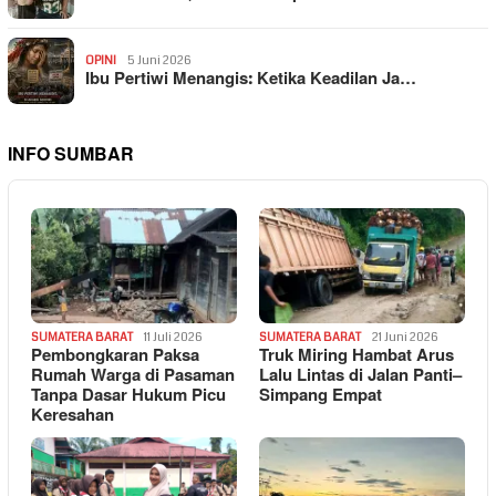
OPINI
5 Juni 2026
Ibu Pertiwi Menangis: Ketika Keadilan Ja…
INFO SUMBAR
SUMATERA BARAT
11 Juli 2026
SUMATERA BARAT
21 Juni 2026
Pembongkaran Paksa
Truk Miring Hambat Arus
Rumah Warga di Pasaman
Lalu Lintas di Jalan Panti–
Tanpa Dasar Hukum Picu
Simpang Empat
Keresahan