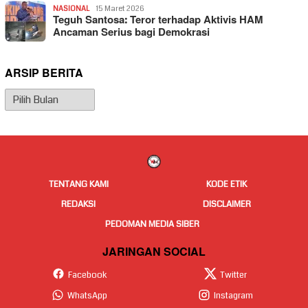
NASIONAL
15 Maret 2026
Teguh Santosa: Teror terhadap Aktivis HAM
Ancaman Serius bagi Demokrasi
ARSIP BERITA
Arsip
Berita
TENTANG KAMI
KODE ETIK
REDAKSI
DISCLAIMER
PEDOMAN MEDIA SIBER
JARINGAN SOCIAL
Facebook
Twitter
WhatsApp
Instagram