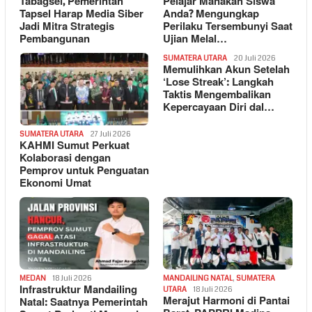
Tabagsel, Pemerintah
Pelajar Manakah Siswa
Tapsel Harap Media Siber
Anda? Mengungkap
Jadi Mitra Strategis
Perilaku Tersembunyi Saat
Pembangunan
Ujian Melal…
SUMATERA UTARA
20 Juli 2026
Memulihkan Akun Setelah
‘Lose Streak’: Langkah
Taktis Mengembalikan
Kepercayaan Diri dal…
SUMATERA UTARA
27 Juli 2026
KAHMI Sumut Perkuat
Kolaborasi dengan
Pemprov untuk Penguatan
Ekonomi Umat
MEDAN
18 Juli 2026
MANDAILING NATAL
,
SUMATERA
Infrastruktur Mandailing
UTARA
18 Juli 2026
Merajut Harmoni di Pantai
Natal: Saatnya Pemerintah