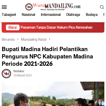
Loncat
Menu
ke
Mobile
konten
Tabagsel
Nasional
Internasional
Olahraga
Budaya
Po
aman Tanpa Dasar Hukum Picu Keresahan
Baca:
Truk Miring Hamb
Beranda
Mandailing Natal
Bupati Madina Hadiri Pelantikan
Pengurus NPC Kabupaten Madina
Periode 2021-2026
Redaksi
20 Maret 2021