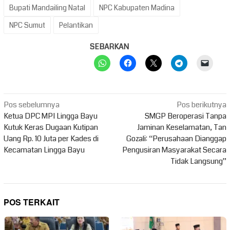
Bupati Mandailing Natal
NPC Kabupaten Madina
NPC Sumut
Pelantikan
SEBARKAN
Navigasi
Pos sebelumnya
Pos berikutnya
pos
Ketua DPC MPI Lingga Bayu
SMGP Beroperasi Tanpa
Kutuk Keras Dugaan Kutipan
Jaminan Keselamatan, Tan
Uang Rp. 10 Juta per Kades di
Gozali: “Perusahaan Dianggap
Kecamatan Lingga Bayu
Pengusiran Masyarakat Secara
Tidak Langsung”
POS TERKAIT