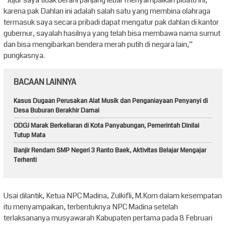
“Jujur saya tidak berani panjang lebar menyampaikan pidato ini,
karena pak Dahlan ini adalah salah satu yang membina olahraga
termasuk saya secara pribadi dapat mengatur pak dahlan di kantor
gubernur, sayalah hasilnya yang telah bisa membawa nama sumut
dan bisa mengibarkan bendera merah putih di negara lain,”
pungkasnya.
BACAAN LAINNYA
Kasus Dugaan Perusakan Alat Musik dan Penganiayaan Penyanyi di
Desa Buburan Berakhir Damai
ODGJ Marak Berkeliaran di Kota Panyabungan, Pemerintah Dinilai
Tutup Mata
Banjir Rendam SMP Negeri 3 Ranto Baek, Aktivitas Belajar Mengajar
Terhenti
Usai dilantik, Ketua NPC Madina, Zulkifli, M.Kom dalam kesempatan
itu menyampaikan, terbentuknya NPC Madina setelah
terlaksananya musyawarah Kabupaten pertama pada 8 Februari