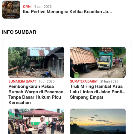
OPINI
5 Juni 2026
Ibu Pertiwi Menangis: Ketika Keadilan Ja…
INFO SUMBAR
SUMATERA BARAT
11 Juli 2026
SUMATERA BARAT
21 Juni 2026
Pembongkaran Paksa
Truk Miring Hambat Arus
Rumah Warga di Pasaman
Lalu Lintas di Jalan Panti–
Tanpa Dasar Hukum Picu
Simpang Empat
Keresahan