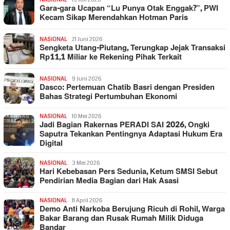
Gara-gara Ucapan “Lu Punya Otak Enggak?”, PWI
Kecam Sikap Merendahkan Hotman Paris
NASIONAL
21 Juni 2026
Sengketa Utang-Piutang, Terungkap Jejak Transaksi
Rp11,1 Miliar ke Rekening Pihak Terkait
NASIONAL
9 Juni 2026
Dasco: Pertemuan Chatib Basri dengan Presiden
Bahas Strategi Pertumbuhan Ekonomi
NASIONAL
10 Mei 2026
Jadi Bagian Rakernas PERADI SAI 2026, Ongki
Saputra Tekankan Pentingnya Adaptasi Hukum Era
Digital
NASIONAL
3 Mei 2026
Hari Kebebasan Pers Sedunia, Ketum SMSI Sebut
Pendirian Media Bagian dari Hak Asasi
NASIONAL
11 April 2026
Demo Anti Narkoba Berujung Ricuh di Rohil, Warga
Bakar Barang dan Rusak Rumah Milik Diduga
Bandar