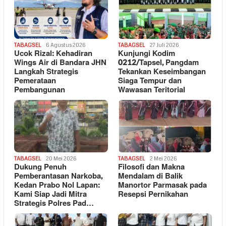
TABAGSEL
6 Agustus 2026
TABAGSEL
27 Juli 2026
Ucok Rizal: Kehadiran
Kunjungi Kodim
Wings Air di Bandara JHN
0212/Tapsel, Pangdam
Langkah Strategis
Tekankan Keseimbangan
Pemerataan
Siaga Tempur dan
Pembangunan
Wawasan Teritorial
TABAGSEL
20 Mei 2026
TABAGSEL
2 Mei 2026
Dukung Penuh
Filosofi dan Makna
Pemberantasan Narkoba,
Mendalam di Balik
Kedan Prabo Nol Lapan:
Manortor Parmasak pada
Kami Siap Jadi Mitra
Resepsi Pernikahan
Strategis Polres Pad…