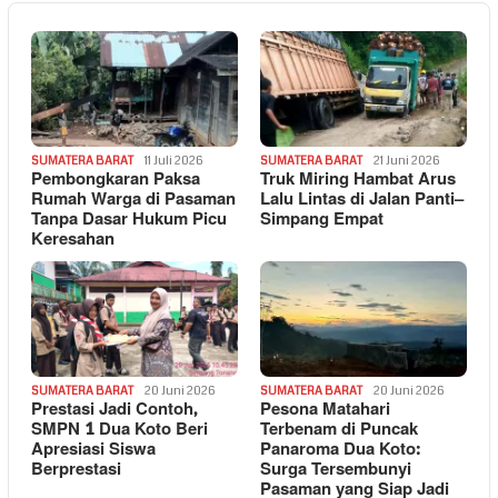
SUMATERA BARAT
11 Juli 2026
SUMATERA BARAT
21 Juni 2026
Pembongkaran Paksa
Truk Miring Hambat Arus
Rumah Warga di Pasaman
Lalu Lintas di Jalan Panti–
Tanpa Dasar Hukum Picu
Simpang Empat
Keresahan
SUMATERA BARAT
20 Juni 2026
SUMATERA BARAT
20 Juni 2026
Prestasi Jadi Contoh,
Pesona Matahari
SMPN 1 Dua Koto Beri
Terbenam di Puncak
Apresiasi Siswa
Panaroma Dua Koto:
Berprestasi
Surga Tersembunyi
Pasaman yang Siap Jadi