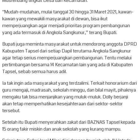
Musrenbang tingkat Desa dan Kecamatan.
“Mudah-mudahan, mulai tanggal 30 hingga 31 Maret 2021, kawan-
kawan yang mewakili masyarakat di dewan, bisa ikut
memperjuangkan agar menjadi prioritas program pembangunan
yang ada termasuk di Angkola Sangkunur,” terang Bupati.
Bupati juga meminta masyarakat untuk mendorong anggota DPRD
Kabupaten Tapsel dari setiap Dapil terutama Angkola Sangkunur
agar tetap serius memperjuangkan pembangunan. Tentu melalui
pertimbangan bersama 14 Kecamatan lain yang ada di Kabupaten
Tapsel, sebab semua harus adil.
Ia tak ingin ada masyarakat yang terdzalimi. Terkait honorarium dari
guru mengaji, madrasah, sekolah minggu, dan bilal mayit, pihaknya
mengaku tak bisa menjanjikan yang muluk-muluk. Dolly berjanji
akan tetap memperhatikan kesejahteraan dari sektor-sektor
tersebut.
Setelah itu Bupati menyerahkan zakat dari BAZNAS Tapsel kepada
15 orang fakir miskin dan anak sekolah yang kurang mampu.