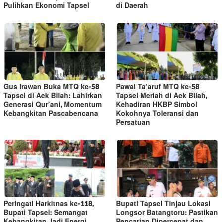
Pulihkan Ekonomi Tapsel
di Daerah
Gus Irawan Buka MTQ ke-58
Pawai Ta’aruf MTQ ke-58
Tapsel di Aek Bilah: Lahirkan
Tapsel Meriah di Aek Bilah,
Generasi Qur’ani, Momentum
Kehadiran HKBP Simbol
Kebangkitan Pascabencana
Kokohnya Toleransi dan
Persatuan
Peringati Harkitnas ke-118,
Bupati Tapsel Tinjau Lokasi
Bupati Tapsel: Semangat
Longsor Batangtoru: Pastikan
Kebangkitan Jadi Energi
Pencarian Dipercepat dan