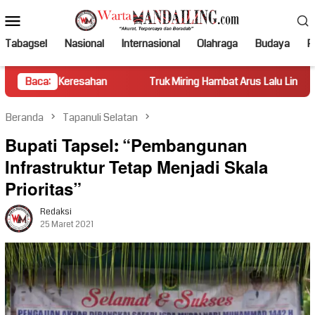
Loncat
Menu
ke
Mobile
konten
Tabagsel
Nasional
Internasional
Olahraga
Budaya
Po
eresahan
Baca:
Truk Miring Hambat Arus Lalu Lintas di Jalan Pant
Beranda
Tapanuli Selatan
Bupati Tapsel: “Pembangunan
Infrastruktur Tetap Menjadi Skala
Prioritas”
Redaksi
25 Maret 2021