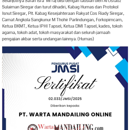
Selanjutnya Safari Isra’ Mi’raj diisi dengan tausiah oleh Al Ustadz
Sulaiman Siregar dan turut dihadiri, Kabag Humas dan Protokol
Isnut Siregar, Plt. Kabag Kesejahteraan Rakyat Cos Riady Siregar,
Camat Angkola Sangkunur M Thohir Parlindungan, Forkopimcam,
Ketua BKMT, Ketua IPHI Tapsel, Ketua DMI Tapsel, kades, tokoh
agama, tokoh adat, tokoh masyarakat dan seluruh jamaah
pengajian akbar serta undangan lainnya. (Humas)