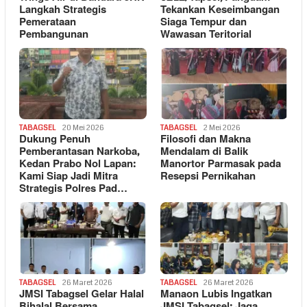
Langkah Strategis
Tekankan Keseimbangan
Pemerataan
Siaga Tempur dan
Pembangunan
Wawasan Teritorial
TABAGSEL
20 Mei 2026
TABAGSEL
2 Mei 2026
Dukung Penuh
Filosofi dan Makna
Pemberantasan Narkoba,
Mendalam di Balik
Kedan Prabo Nol Lapan:
Manortor Parmasak pada
Kami Siap Jadi Mitra
Resepsi Pernikahan
Strategis Polres Pad…
TABAGSEL
26 Maret 2026
TABAGSEL
26 Maret 2026
JMSI Tabagsel Gelar Halal
Manaon Lubis Ingatkan
Bihalal Bersama
JMSI Tabagsel: Jaga