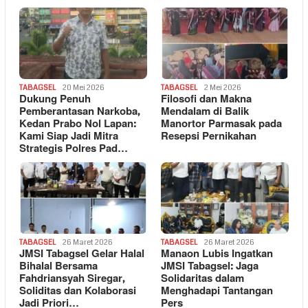
TABAGSEL
20 Mei 2026
TABAGSEL
2 Mei 2026
Dukung Penuh
Filosofi dan Makna
Pemberantasan Narkoba,
Mendalam di Balik
Kedan Prabo Nol Lapan:
Manortor Parmasak pada
Kami Siap Jadi Mitra
Resepsi Pernikahan
Strategis Polres Pad…
TABAGSEL
26 Maret 2026
TABAGSEL
26 Maret 2026
JMSI Tabagsel Gelar Halal
Manaon Lubis Ingatkan
Bihalal Bersama
JMSI Tabagsel: Jaga
Fahdriansyah Siregar,
Solidaritas dalam
Soliditas dan Kolaborasi
Menghadapi Tantangan
Jadi Priori…
Pers