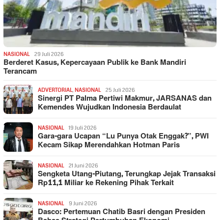
NASIONAL
29 Juli 2026
Berderet Kasus, Kepercayaan Publik ke Bank Mandiri
Terancam
ADVERTORIAL
,
NASIONAL
25 Juli 2026
Sinergi PT Palma Pertiwi Makmur, JARSANAS dan
Kemendes Wujudkan Indonesia Berdaulat
NASIONAL
19 Juli 2026
Gara-gara Ucapan “Lu Punya Otak Enggak?”, PWI
Kecam Sikap Merendahkan Hotman Paris
NASIONAL
21 Juni 2026
Sengketa Utang-Piutang, Terungkap Jejak Transaksi
Rp11,1 Miliar ke Rekening Pihak Terkait
NASIONAL
9 Juni 2026
Dasco: Pertemuan Chatib Basri dengan Presiden