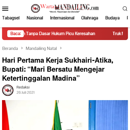
Loncat
Menu
ke
Mobile
konten
Tabagsel
Nasional
Internasional
Olahraga
Budaya
Po
 Dasar Hukum Picu Keresahan
Baca:
Truk Miring Hambat Arus Lal
Beranda
Mandailing Natal
Hari Pertama Kerja Sukhairi-Atika,
Bupati: “Mari Bersatu Mengejar
Ketertinggalan Madina”
Redaksi
26 Juli 2021