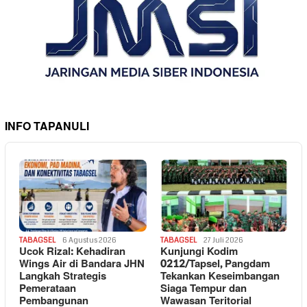
INFO TAPANULI
TABAGSEL
6 Agustus 2026
TABAGSEL
27 Juli 2026
Ucok Rizal: Kehadiran
Kunjungi Kodim
Wings Air di Bandara JHN
0212/Tapsel, Pangdam
Langkah Strategis
Tekankan Keseimbangan
Pemerataan
Siaga Tempur dan
Pembangunan
Wawasan Teritorial