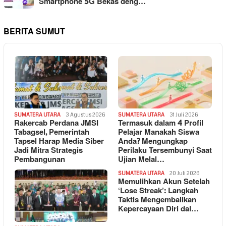
Smartphone 5G Bekas deng…
BERITA SUMUT
SUMATERA UTARA
3 Agustus 2026
SUMATERA UTARA
31 Juli 2026
Rakercab Perdana JMSI
Termasuk dalam 4 Profil
Tabagsel, Pemerintah
Pelajar Manakah Siswa
Tapsel Harap Media Siber
Anda? Mengungkap
Jadi Mitra Strategis
Perilaku Tersembunyi Saat
Pembangunan
Ujian Melal…
SUMATERA UTARA
20 Juli 2026
Memulihkan Akun Setelah
‘Lose Streak’: Langkah
Taktis Mengembalikan
Kepercayaan Diri dal…