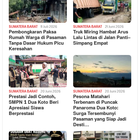
SUMATERA BARAT
11 Juli 2026
SUMATERA BARAT
21 Juni 2026
Pembongkaran Paksa
Truk Miring Hambat Arus
Rumah Warga di Pasaman
Lalu Lintas di Jalan Panti–
Tanpa Dasar Hukum Picu
Simpang Empat
Keresahan
SUMATERA BARAT
20 Juni 2026
SUMATERA BARAT
20 Juni 2026
Prestasi Jadi Contoh,
Pesona Matahari
SMPN 1 Dua Koto Beri
Terbenam di Puncak
Apresiasi Siswa
Panaroma Dua Koto:
Berprestasi
Surga Tersembunyi
Pasaman yang Siap Jadi
Desti…