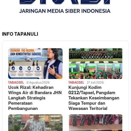
INFO TAPANULI
TABAGSEL
6 Agustus 2026
TABAGSEL
27 Juli 2026
Ucok Rizal: Kehadiran
Kunjungi Kodim
Wings Air di Bandara JHN
0212/Tapsel, Pangdam
Langkah Strategis
Tekankan Keseimbangan
Pemerataan
Siaga Tempur dan
Pembangunan
Wawasan Teritorial