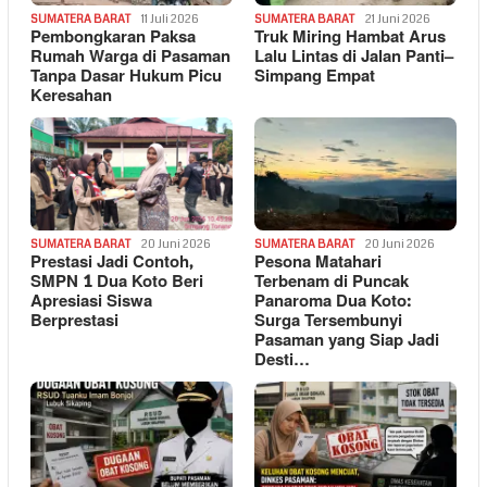
SUMATERA BARAT
11 Juli 2026
SUMATERA BARAT
21 Juni 2026
Pembongkaran Paksa
Truk Miring Hambat Arus
Rumah Warga di Pasaman
Lalu Lintas di Jalan Panti–
Tanpa Dasar Hukum Picu
Simpang Empat
Keresahan
SUMATERA BARAT
20 Juni 2026
SUMATERA BARAT
20 Juni 2026
Prestasi Jadi Contoh,
Pesona Matahari
SMPN 1 Dua Koto Beri
Terbenam di Puncak
Apresiasi Siswa
Panaroma Dua Koto:
Berprestasi
Surga Tersembunyi
Pasaman yang Siap Jadi
Desti…