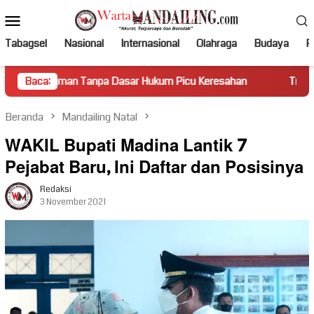
Loncat
Menu
ke
Mobile
konten
Tabagsel
Nasional
Internasional
Olahraga
Budaya
Po
anpa Dasar Hukum Picu Keresahan
Baca:
Truk Miring Hambat Arus
Beranda
Mandailing Natal
WAKIL Bupati Madina Lantik 7
Pejabat Baru, Ini Daftar dan Posisinya
Redaksi
3 November 2021