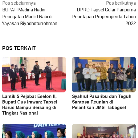
Navigasi
Pos sebelumnya
Pos berikutnya
pos
BUPATI Madina Hadiri
DPRD Tapsel Gelar Paripurna
Peringatan Maulid Nabi di
Penetapan Propemperda Tahun
Yayasan Riyadhoturrohman
2022
POS TERKAIT
Lantik 5 Pejabat Eselon II,
Syahrul Pasaribu dan Teguh
Bupati Gus Irawan: Tapsel
Santosa Reunian di
Harus Mampu Bersaing di
Pelantikan JMSI Tabagsel
Tingkat Nasional