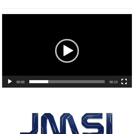
Pemutar
Video
00:00
00:13