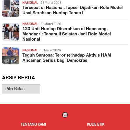
NASIONAL
28 Maret 2026
Tercepat di Nasional, Tapsel Dijadikan Role Model
Usai Serahkan Huntap Tahap I
NASIONAL
27 Maret 2026
120 Unit Huntap Diserahkan di Hapesong,
Mendagri: Tapanuli Selatan Jadi Role Model
Nasional
NASIONAL
15 Maret 2026
Teguh Santosa: Teror terhadap Aktivis HAM
Ancaman Serius bagi Demokrasi
ARSIP BERITA
Arsip
Berita
TENTANG KAMI
KODE ETIK