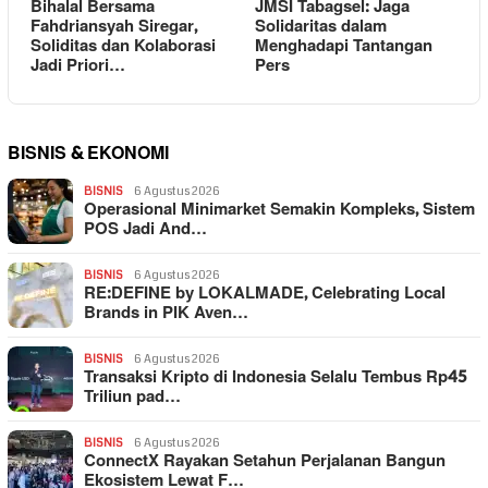
Bihalal Bersama
JMSI Tabagsel: Jaga
Fahdriansyah Siregar,
Solidaritas dalam
Soliditas dan Kolaborasi
Menghadapi Tantangan
Jadi Priori…
Pers
BISNIS & EKONOMI
BISNIS
6 Agustus 2026
Operasional Minimarket Semakin Kompleks, Sistem
POS Jadi And…
BISNIS
6 Agustus 2026
RE:DEFINE by LOKALMADE, Celebrating Local
Brands in PIK Aven…
BISNIS
6 Agustus 2026
Transaksi Kripto di Indonesia Selalu Tembus Rp45
Triliun pad…
BISNIS
6 Agustus 2026
ConnectX Rayakan Setahun Perjalanan Bangun
Ekosistem Lewat F…