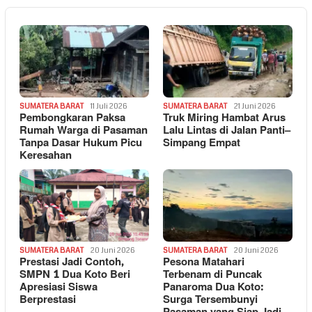
SUMATERA BARAT
11 Juli 2026
SUMATERA BARAT
21 Juni 2026
Pembongkaran Paksa
Truk Miring Hambat Arus
Rumah Warga di Pasaman
Lalu Lintas di Jalan Panti–
Tanpa Dasar Hukum Picu
Simpang Empat
Keresahan
SUMATERA BARAT
20 Juni 2026
SUMATERA BARAT
20 Juni 2026
Prestasi Jadi Contoh,
Pesona Matahari
SMPN 1 Dua Koto Beri
Terbenam di Puncak
Apresiasi Siswa
Panaroma Dua Koto:
Berprestasi
Surga Tersembunyi