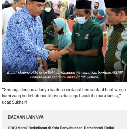
Bupati Madina, H.M. Ja’far Sukhairi Nasution menyerahkan bantuan ATENSI
kepada salah seorang Lansia (foto: Syahren)
“Semoga dengan adanya bantuan ini dapat bermanfaat buat warga
kami yang berkebutuhan khusus dan juga bapak ibu para lansia,”
ucap Sukhairi.
BACAAN LAINNYA
ODGJ Marak Berkeliaran di Kota Panyabungan, Pemerintah Dinilai