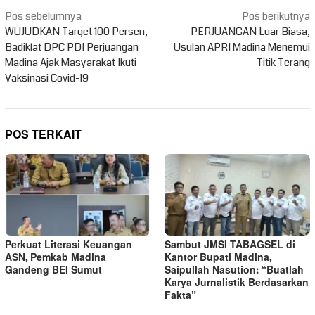
Navigasi
Pos sebelumnya
Pos berikutnya
pos
WUJUDKAN Target 100 Persen,
PERJUANGAN Luar Biasa,
Badiklat DPC PDI Perjuangan
Usulan APRI Madina Menemui
Madina Ajak Masyarakat Ikuti
Titik Terang
Vaksinasi Covid-19
POS TERKAIT
Perkuat Literasi Keuangan
Sambut JMSI TABAGSEL di
ASN, Pemkab Madina
Kantor Bupati Madina,
Gandeng BEI Sumut
Saipullah Nasution: “Buatlah
Karya Jurnalistik Berdasarkan
Fakta”