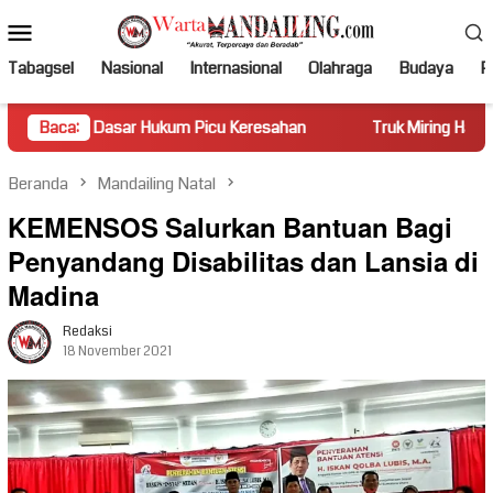
Loncat
Menu
ke
Mobile
konten
Tabagsel
Nasional
Internasional
Olahraga
Budaya
Po
sar Hukum Picu Keresahan
Baca:
Truk Miring Hambat Arus Lalu Li
Beranda
Mandailing Natal
KEMENSOS Salurkan Bantuan Bagi
Penyandang Disabilitas dan Lansia di
Madina
Redaksi
18 November 2021