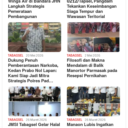
Wings Air di Bandara JHN
0212/Tapsel, Pangdam
Langkah Strategis
Tekankan Keseimbangan
Pemerataan
Siaga Tempur dan
Pembangunan
Wawasan Teritorial
TABAGSEL
20 Mei 2026
TABAGSEL
2 Mei 2026
Dukung Penuh
Filosofi dan Makna
Pemberantasan Narkoba,
Mendalam di Balik
Kedan Prabo Nol Lapan:
Manortor Parmasak pada
Kami Siap Jadi Mitra
Resepsi Pernikahan
Strategis Polres Pad…
TABAGSEL
26 Maret 2026
TABAGSEL
26 Maret 2026
JMSI Tabagsel Gelar Halal
Manaon Lubis Ingatkan