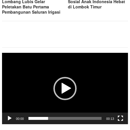
Lombang Lubis Gelar
Sosial Anak Indonesia Hebat
Peletakan Batu Pertama
di Lombok Timur
Pembangunan Saluran Irigasi
Pemutar
Video
00:00
00:13