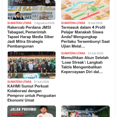
SUMATERA UTARA
3 Agustus 2026
SUMATERA UTARA
31 Juli 2026
Rakercab Perdana JMSI
Termasuk dalam 4 Profil
Tabagsel, Pemerintah
Pelajar Manakah Siswa
Tapsel Harap Media Siber
Anda? Mengungkap
Jadi Mitra Strategis
Perilaku Tersembunyi Saat
Pembangunan
Ujian Melal…
SUMATERA UTARA
20 Juli 2026
Memulihkan Akun Setelah
‘Lose Streak’: Langkah
Taktis Mengembalikan
Kepercayaan Diri dal…
SUMATERA UTARA
27 Juli 2026
KAHMI Sumut Perkuat
Kolaborasi dengan
Pemprov untuk Penguatan
Ekonomi Umat