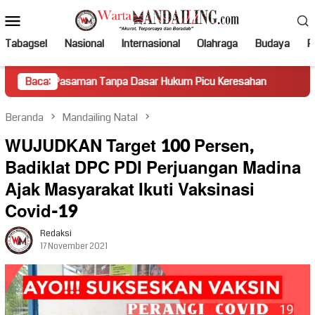
Loncat
Menu
ke
Mobile
konten
Tabagsel
Nasional
Internasional
Olahraga
Budaya
Po
aman Tanpa Dasar Hukum Picu Keresahan
Baca:
Truk Miring Hamb
Beranda
Mandailing Natal
WUJUDKAN Target 100 Persen,
Badiklat DPC PDI Perjuangan Madina
Ajak Masyarakat Ikuti Vaksinasi
Covid-19
Redaksi
17 November 2021