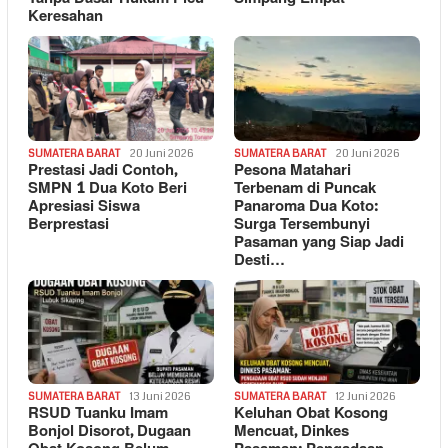
Keresahan
SUMATERA BARAT
20 Juni 2026
SUMATERA BARAT
20 Juni 2026
Prestasi Jadi Contoh,
Pesona Matahari
SMPN 1 Dua Koto Beri
Terbenam di Puncak
Apresiasi Siswa
Panaroma Dua Koto:
Berprestasi
Surga Tersembunyi
Pasaman yang Siap Jadi
Desti…
SUMATERA BARAT
13 Juni 2026
SUMATERA BARAT
12 Juni 2026
RSUD Tuanku Imam
Keluhan Obat Kosong
Bonjol Disorot, Dugaan
Mencuat, Dinkes