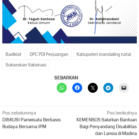
Badiklat
DPC PDI Perjuangan
Kabupaten mandailing natal
Sukseskan Vaksinasi
SEBARKAN
Navigasi
Pos sebelumnya
Pos berikutnya
pos
DISKUSI Pariwisata Berbasis
KEMENSOS Salurkan Bantuan
Budaya Bersama IPM
Bagi Penyandang Disabilitas
dan Lansia di Madina