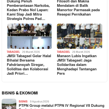
Dukung Penuh
Filosofi dan Makna
Pemberantasan Narkoba,
Mendalam di Balik
Kedan Prabo Nol Lapan:
Manortor Parmasak pada
Kami Siap Jadi Mitra
Resepsi Pernikahan
Strategis Polres Pad…
TABAGSEL
26 Maret 2026
TABAGSEL
26 Maret 2026
JMSI Tabagsel Gelar Halal
Manaon Lubis Ingatkan
Bihalal Bersama
JMSI Tabagsel: Jaga
Fahdriansyah Siregar,
Solidaritas dalam
Soliditas dan Kolaborasi
Menghadapi Tantangan
Jadi Priori…
Pers
BISNIS & EKONOMI
BISNIS
9 Agustus 2026
PTPN Group melalui PTPN IV Regional VII Dukung