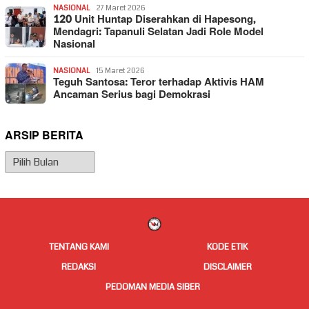
NASIONAL
27 Maret 2026
120 Unit Huntap Diserahkan di Hapesong,
Mendagri: Tapanuli Selatan Jadi Role Model
Nasional
NASIONAL
15 Maret 2026
Teguh Santosa: Teror terhadap Aktivis HAM
Ancaman Serius bagi Demokrasi
ARSIP BERITA
Arsip
Berita
TENTANG KAMI
KODE ETIK
REDAKSI
DISCLAIMER
PEDOMAN MEDIA SIBER