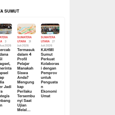
TA SUMUT
ATERA
SUMATERA
SUMATERA
RA
3
UTARA
31
UTARA
27
tus 2026
Juli 2026
Juli 2026
ercab
Termasuk
KAHMI
dana
dalam 4
Sumut
SI
Profil
Perkuat
agsel,
Pelajar
Kolaboras
erinta
Manakah
i dengan
apsel
Siswa
Pemprov
ap
Anda?
untuk
ia
Mengung
Penguata
er Jadi
kap
n
ra
Perilaku
Ekonomi
ategis
Tersembu
Umat
mbang
nyi Saat
an
Ujian
Melal…