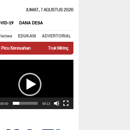
JUMAT, 7 AGUSTUS 2026
VID-19
DANA DESA
ristiwa
EDUKASI
ADVERTORIAL
Truk Miring Hambat Arus Lalu Lintas di Jalan Panti–Simpang Emp
ar
00:00
00:13