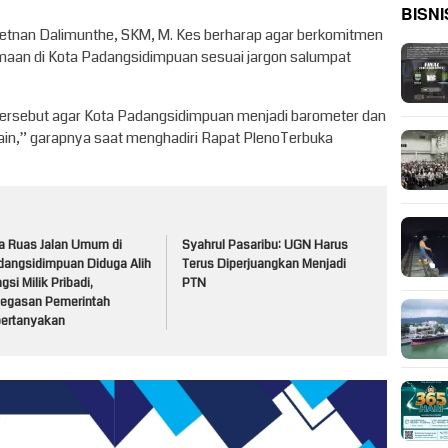
BISNI
 Letnan Dalimunthe, SKM, M. Kes berharap agar berkomitmen
amaan di Kota Padangsidimpuan sesuai jargon salumpat
a tersebut agar Kota Padangsidimpuan menjadi barometer dan
lain,” garapnya saat menghadiri Rapat PlenoTerbuka
a Ruas Jalan Umum di
Syahrul Pasaribu: UGN Harus
dangsidimpuan Diduga Alih
Terus Diperjuangkan Menjadi
gsi Milik Pribadi,
PTN
tegasan Pemerintah
pertanyakan