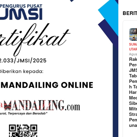
BERI
SUM
UTA
Agus
Rak
Per
JM
Tab
Pem
h T
Har
Med
Sib
Mit
Str
Pe
un