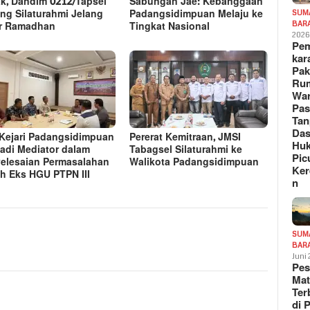
k, Dandim 0212/Tapsel
Sabungan Jae: Kebanggaan
ng Silaturahmi Jelang
Padangsidimpuan Melaju ke
SUM
r Ramadhan
Tingkat Nasional
BAR
202
Pe
kar
Pak
Ru
War
Pa
Tan
Das
Kejari Padangsidimpuan
Pererat Kemitraan, JMSI
Hu
adi Mediator dalam
Tabagsel Silaturahmi ke
Pic
elesaian Permasalahan
Walikota Padangsidimpuan
Ker
h Eks HGU PTPN III
n
SUM
BAR
Juni
Pe
Mat
Te
di 