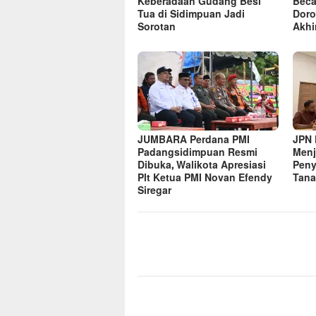
Keberadaan Gudang Besi
Beca
Tua di Sidimpuan Jadi
Doro
Sorotan
Akhi
JUMBARA Perdana PMI
JPN 
Padangsidimpuan Resmi
Menj
Dibuka, Walikota Apresiasi
Peny
Plt Ketua PMI Novan Efendy
Tana
Siregar