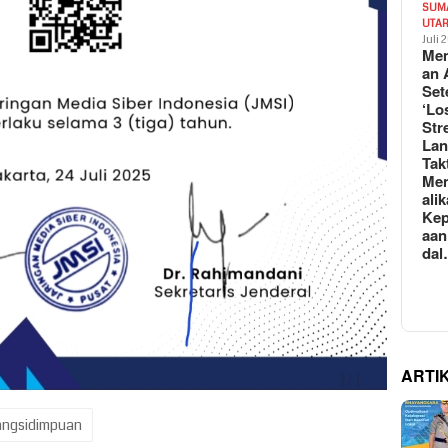
SUM
UTA
Juli 
Mem
an 
Set
‘Lo
Str
La
Tak
Me
ali
Kep
aan
da
ARTI
ngsidimpuan