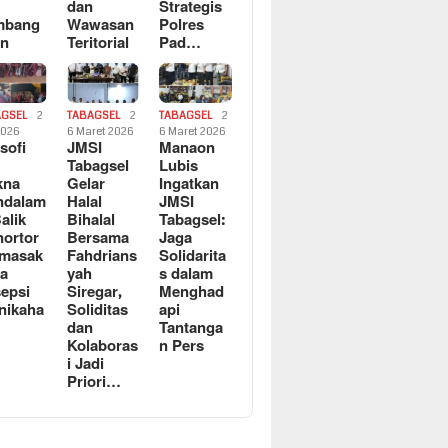
dan
Strategis
mbang
Wawasan
Polres
an
Teritorial
Pad…
AGSEL
2
TABAGSEL
2
TABAGSEL
2
2026
6 Maret 2026
6 Maret 2026
osofi
JMSI
Manaon
n
Tabagsel
Lubis
kna
Gelar
Ingatkan
ndalam
Halal
JMSI
Balik
Bihalal
Tabagsel:
ortor
Bersama
Jaga
rmasak
Fahdrians
Solidarita
a
yah
s dalam
epsi
Siregar,
Menghad
nikaha
Soliditas
api
dan
Tantanga
Kolaboras
n Pers
i Jadi
Priori…