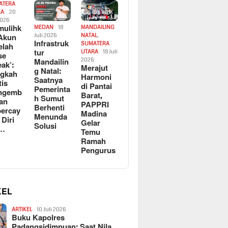
ATERA
RA
20
2026
ulihk
MEDAN
18
MANDAILING
Akun
Juli 2026
NATAL
,
Infrastruk
SUMATERA
elah
tur
UTARA
18 Juli
se
Mandailin
2026
eak’:
Merajut
g Natal:
ngkah
Harmoni
Saatnya
tis
di Pantai
Pemerinta
ngemb
Barat,
h Sumut
kan
PAPPRI
Berhenti
ercay
Madina
Menunda
 Diri
Gelar
Solusi
l…
Temu
Ramah
Pengurus
KEL
ARTIKEL
10 Juli 2026
Buku Kapolres
Padangsidimpuan: Saat Nila…