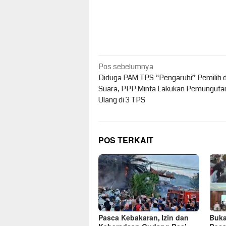
Navigasi
Pos sebelumnya
pos
Diduga PAM TPS “Pengaruhi” Pemilih di
Suara, PPP Minta Lakukan Pemunguta
Ulang di 3 TPS
POS TERKAIT
Pasca Kebakaran, Izin dan
Buka