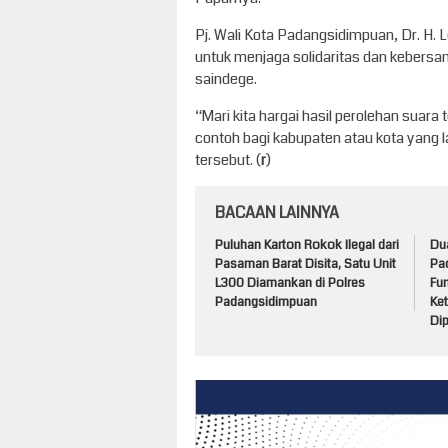
Pj. Wali Kota Padangsidimpuan, Dr. H.
untuk menjaga solidaritas dan kebers
saindege.
“Mari kita hargai hasil perolehan suar
contoh bagi kabupaten atau kota yang 
tersebut. (
r
)
BACAAN LAINNYA
Puluhan Karton Rokok Ilegal dari
Du
Pasaman Barat Disita, Satu Unit
Pa
L300 Diamankan di Polres
Fun
Padangsidimpuan
Ke
Di