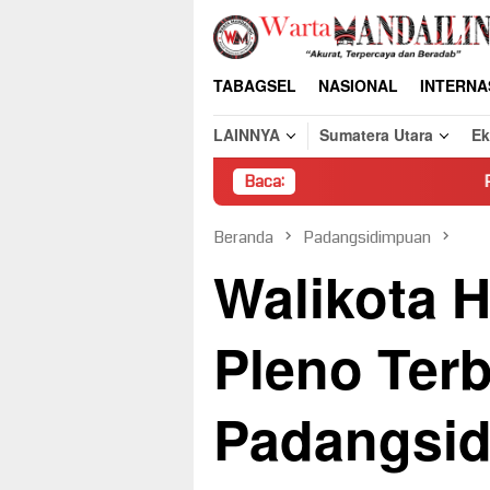
Loncat
ke
konten
TABAGSEL
NASIONAL
INTERNA
LAINNYA
Sumatera Utara
E
Baca:
Pembongkaran Paksa 
Beranda
Padangsidimpuan
Walikota H
Pleno Ter
Padangsi