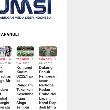
 TAPANULI
AGSEL
6
TABAGSEL
2
TABAGSEL
2
tus 2026
7 Juli 2026
0 Mei 2026
ok
Kunjungi
Dukung
al:
Kodim
Penuh
adiran
0212/Tap
Pemberan
gs Air
sel,
tasan
Pangdam
Narkoba,
dara
Tekankan
Kedan
N
Keseimba
Prabo Nol
ngkah
ngan
Lapan:
ategis
Siaga
Kami Siap
erata
Tempur
Jadi Mitra