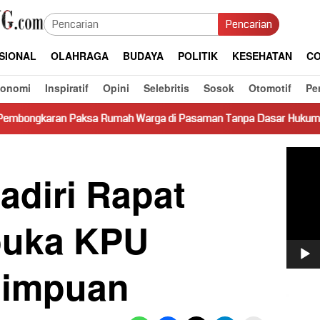
Pencarian
SIONAL
OLAHRAGA
BUDAYA
POLITIK
KESEHATAN
CO
konomi
Inspiratif
Opini
Selebritis
Sosok
Otomotif
Pe
Rumah Warga di Pasaman Tanpa Dasar Hukum Picu Keresahan
Pemut
Video
adiri Rapat
buka KPU
dimpuan