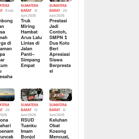
ATERA
SUMATERA
SUMATERA
AT
11 Juli
BARAT
21
BARAT
20
6
Juni 2026
Juni 2026
mbong
Truk
Prestasi
an
Miring
Jadi
sa
Hambat
Contoh,
mah
Arus Lalu
SMPN 1
ga di
Lintas di
Dua Koto
saman
Jalan
Beri
pa
Panti–
Apresiasi
ar
Simpang
Siswa
kum
Empat
Berpresta
u
si
esaha
ATERA
SUMATERA
SUMATERA
AT
20
BARAT
13
BARAT
12
 2026
Juni 2026
Juni 2026
sona
RSUD
Keluhan
ahari
Tuanku
Obat
rbenam
Imam
Kosong
Puncak
Bonjol
Mencuat,