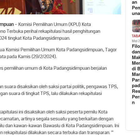
an
Pe
un
dimpuan
– Komisi Pemilihan Umum (KPU) Kota
 Terbuka perihal rekapitulasi hasil penghitungan
TAB
024 tingkat Kota Padangsidimpuan.
Mei 
Fil
Ketua Komisi Pemilihan Umum Kota Padangsidimpuan, Tagor
da
ata pada Kamis (29/2/2024).
Ma
Me
s pemilihan umum di Kota Padangsidimpuan berjalan
di 
Man
Pa
pad
suara disaksikan oleh saksi partai politik, pengawas TPS,
Res
n suara di tingkat TPS, lalu dilakukan rekapitulasi
Per
n
pitulasi ini disaksikan oleh saksi peserta pemilu Kota
camatan, artinya segala sesuatu yang berkaitan dengan
emilu dan kawan-kawan Bawaslu di Kota Padangsidimpuan. Ini
rekapitulasi dilakukan secara terbuka dan transparan. ”