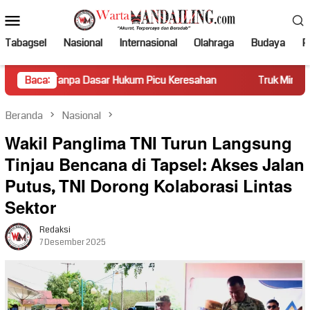
Loncat
Menu
ke
Mobile
konten
Tabagsel
Nasional
Internasional
Olahraga
Budaya
Po
 Dasar Hukum Picu Keresahan
Baca:
Truk Miring Hambat Arus Lal
Beranda
Nasional
Wakil Panglima TNI Turun Langsung
Tinjau Bencana di Tapsel: Akses Jalan
Putus, TNI Dorong Kolaborasi Lintas
Sektor
Redaksi
7 Desember 2025