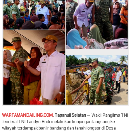
WARTAMANDAILING.COM
,
Tapanuli Selatan
— Wakil Panglima TNI
Jenderal TNI Tandyo Budi melakukan kunjungan langsung ke
wilayah terdampak banjir bandang dan tanah longsor di Desa