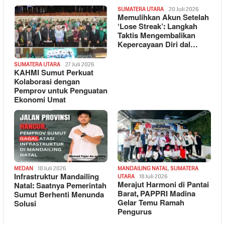
SUMATERA UTARA
20 Juli 2026
Memulihkan Akun Setelah
‘Lose Streak’: Langkah
Taktis Mengembalikan
Kepercayaan Diri dal…
SUMATERA UTARA
27 Juli 2026
KAHMI Sumut Perkuat
Kolaborasi dengan
Pemprov untuk Penguatan
Ekonomi Umat
MEDAN
18 Juli 2026
MANDAILING NATAL
,
SUMATERA
Infrastruktur Mandailing
UTARA
18 Juli 2026
Merajut Harmoni di Pantai
Natal: Saatnya Pemerintah
Barat, PAPPRI Madina
Sumut Berhenti Menunda
Gelar Temu Ramah
Solusi
Pengurus