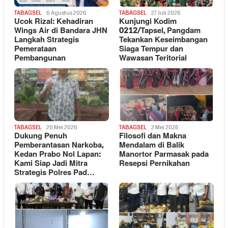
TABAGSEL
6 Agustus 2026
TABAGSEL
27 Juli 2026
Ucok Rizal: Kehadiran
Kunjungi Kodim
Wings Air di Bandara JHN
0212/Tapsel, Pangdam
Langkah Strategis
Tekankan Keseimbangan
Pemerataan
Siaga Tempur dan
Pembangunan
Wawasan Teritorial
TABAGSEL
20 Mei 2026
TABAGSEL
2 Mei 2026
Dukung Penuh
Filosofi dan Makna
Pemberantasan Narkoba,
Mendalam di Balik
Kedan Prabo Nol Lapan:
Manortor Parmasak pada
Kami Siap Jadi Mitra
Resepsi Pernikahan
Strategis Polres Pad…