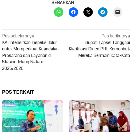
SEBARKAN
Navigasi
Pos sebelumnya
Pos berikutnya
pos
KAI Intensifkan Inspeksi Jalur
Bupati Tapsel Tanggapi
untuk Memperkuat Keandalan
Klarifikasi Dirjen PHL Kemenhut:
Prasarana dan Layanan di
Mereka Bermain Kata-Kata
Stasiun Jelang Nataru
2025/2026
POS TERKAIT