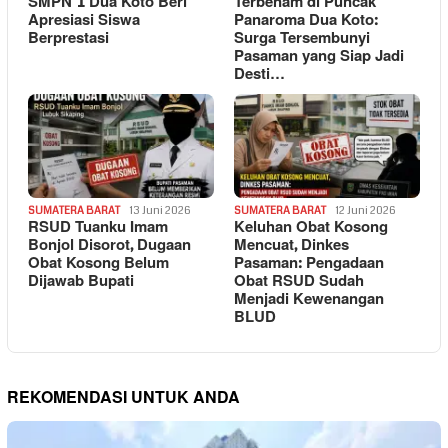
SMPN 1 Dua Koto Beri
Terbenam di Puncak
Apresiasi Siswa
Panaroma Dua Koto:
Berprestasi
Surga Tersembunyi
Pasaman yang Siap Jadi
Desti…
SUMATERA BARAT
13 Juni 2026
SUMATERA BARAT
12 Juni 2026
RSUD Tuanku Imam
Keluhan Obat Kosong
Bonjol Disorot, Dugaan
Mencuat, Dinkes
Obat Kosong Belum
Pasaman: Pengadaan
Dijawab Bupati
Obat RSUD Sudah
Menjadi Kewenangan
BLUD
REKOMENDASI UNTUK ANDA