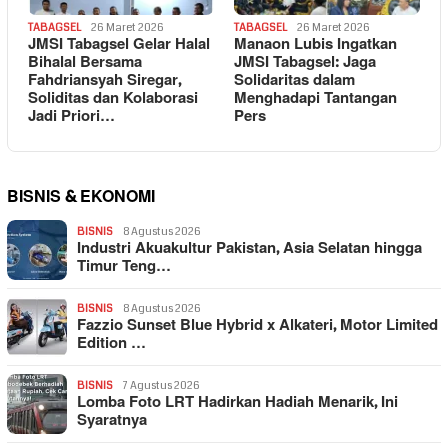
TABAGSEL
26 Maret 2026
TABAGSEL
26 Maret 2026
JMSI Tabagsel Gelar Halal
Manaon Lubis Ingatkan
Bihalal Bersama
JMSI Tabagsel: Jaga
Fahdriansyah Siregar,
Solidaritas dalam
Soliditas dan Kolaborasi
Menghadapi Tantangan
Jadi Priori…
Pers
BISNIS & EKONOMI
BISNIS
8 Agustus 2026
Industri Akuakultur Pakistan, Asia Selatan hingga
Timur Teng…
BISNIS
8 Agustus 2026
Fazzio Sunset Blue Hybrid x Alkateri, Motor Limited
Edition …
BISNIS
7 Agustus 2026
Lomba Foto LRT Hadirkan Hadiah Menarik, Ini
Syaratnya