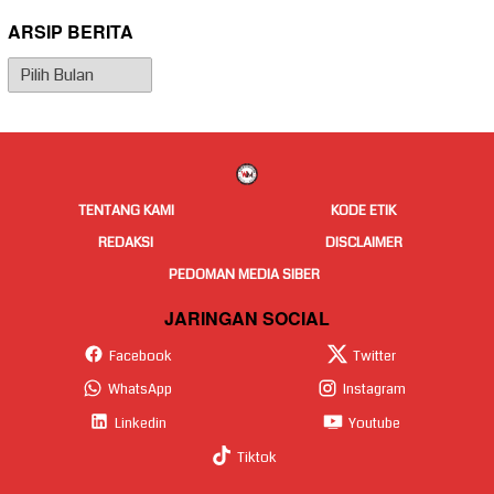
ARSIP BERITA
Arsip
Berita
TENTANG KAMI
KODE ETIK
REDAKSI
DISCLAIMER
PEDOMAN MEDIA SIBER
JARINGAN SOCIAL
Facebook
Twitter
WhatsApp
Instagram
Linkedin
Youtube
Tiktok