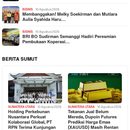
BISNIS
10 Agustus 2026
Membanggakan! Melky Soekirman dan Mutiara
Aulia Syahida Haru…
BISNIS
10 Agustus 2026
BRI BO Sudirman Semanggi Hadiri Peresmian
Pembukaan Koperasi…
BERITA SUMUT
SUMATERA UTARA
10 Agustus 2026
SUMATERA UTARA
10 Agustus 2026
Holding Perkebunan
Tekanan Jual Belum
Nusantara Perkuat
Mereda, Dupoin Futures
Kolaborasi Global, PT
Prediksi Harga Emas
RPN Terima Kunjungan
(XAUUSD) Masih Rentan