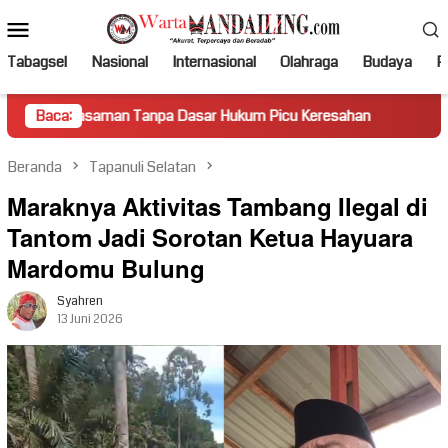
Loncat
Menu
ke
Mobile
konten
Tabagsel
Nasional
Internasional
Olahraga
Budaya
Po
an Tanpa Dasar Hukum Picu Keresahan
Baca:
Truk Miring Hambat
Beranda
Tapanuli Selatan
Maraknya Aktivitas Tambang Ilegal di
Tantom Jadi Sorotan Ketua Hayuara
Mardomu Bulung
Syahren
13 Juni 2026