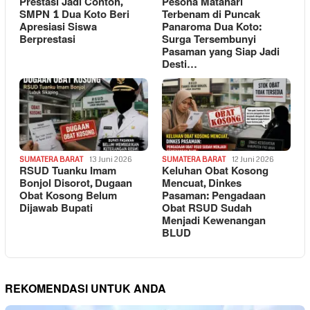
Prestasi Jadi Contoh,
Pesona Matahari
SMPN 1 Dua Koto Beri
Terbenam di Puncak
Apresiasi Siswa
Panaroma Dua Koto:
Berprestasi
Surga Tersembunyi
Pasaman yang Siap Jadi
Desti…
SUMATERA BARAT
13 Juni 2026
SUMATERA BARAT
12 Juni 2026
RSUD Tuanku Imam
Keluhan Obat Kosong
Bonjol Disorot, Dugaan
Mencuat, Dinkes
Obat Kosong Belum
Pasaman: Pengadaan
Dijawab Bupati
Obat RSUD Sudah
Menjadi Kewenangan
BLUD
REKOMENDASI UNTUK ANDA