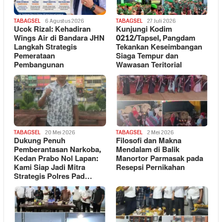
TABAGSEL
6 Agustus 2026
TABAGSEL
27 Juli 2026
Ucok Rizal: Kehadiran
Kunjungi Kodim
Wings Air di Bandara JHN
0212/Tapsel, Pangdam
Langkah Strategis
Tekankan Keseimbangan
Pemerataan
Siaga Tempur dan
Pembangunan
Wawasan Teritorial
TABAGSEL
20 Mei 2026
TABAGSEL
2 Mei 2026
Dukung Penuh
Filosofi dan Makna
Pemberantasan Narkoba,
Mendalam di Balik
Kedan Prabo Nol Lapan:
Manortor Parmasak pada
Kami Siap Jadi Mitra
Resepsi Pernikahan
Strategis Polres Pad…