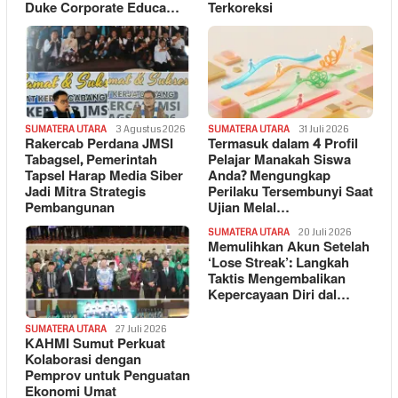
Duke Corporate Educa…
Terkoreksi
SUMATERA UTARA
3 Agustus 2026
SUMATERA UTARA
31 Juli 2026
Rakercab Perdana JMSI
Termasuk dalam 4 Profil
Tabagsel, Pemerintah
Pelajar Manakah Siswa
Tapsel Harap Media Siber
Anda? Mengungkap
Jadi Mitra Strategis
Perilaku Tersembunyi Saat
Pembangunan
Ujian Melal…
SUMATERA UTARA
20 Juli 2026
Memulihkan Akun Setelah
‘Lose Streak’: Langkah
Taktis Mengembalikan
Kepercayaan Diri dal…
SUMATERA UTARA
27 Juli 2026
KAHMI Sumut Perkuat
Kolaborasi dengan
Pemprov untuk Penguatan
Ekonomi Umat