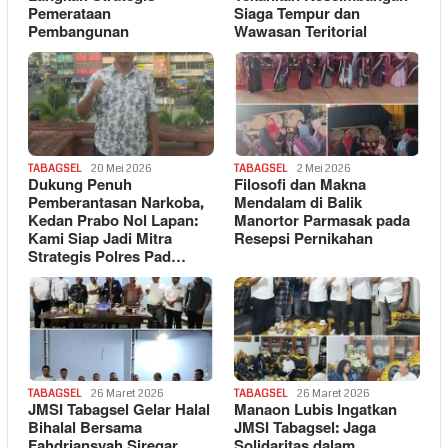
Pemerataan
Siaga Tempur dan
Pembangunan
Wawasan Teritorial
TABAGSEL
20 Mei 2026
TABAGSEL
2 Mei 2026
Dukung Penuh
Filosofi dan Makna
Pemberantasan Narkoba,
Mendalam di Balik
Kedan Prabo Nol Lapan:
Manortor Parmasak pada
Kami Siap Jadi Mitra
Resepsi Pernikahan
Strategis Polres Pad…
TABAGSEL
26 Maret 2026
TABAGSEL
26 Maret 2026
JMSI Tabagsel Gelar Halal
Manaon Lubis Ingatkan
Bihalal Bersama
JMSI Tabagsel: Jaga
Fahdriansyah Siregar,
Solidaritas dalam