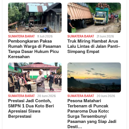
SUMATERA BARAT
11 Juli 2026
SUMATERA BARAT
21 Juni 2026
Pembongkaran Paksa
Truk Miring Hambat Arus
Rumah Warga di Pasaman
Lalu Lintas di Jalan Panti–
Tanpa Dasar Hukum Picu
Simpang Empat
Keresahan
SUMATERA BARAT
20 Juni 2026
SUMATERA BARAT
20 Juni 2026
Prestasi Jadi Contoh,
Pesona Matahari
SMPN 1 Dua Koto Beri
Terbenam di Puncak
Apresiasi Siswa
Panaroma Dua Koto:
Berprestasi
Surga Tersembunyi
Pasaman yang Siap Jadi
Desti…