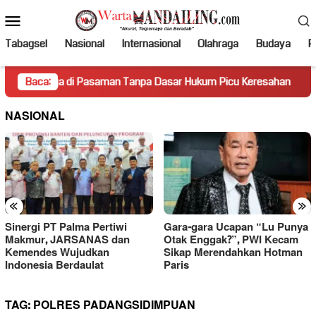
Loncat
Menu
ke
Mobile
konten
Tabagsel
Nasional
Internasional
Olahraga
Budaya
Po
rga di Pasaman Tanpa Dasar Hukum Picu Keresahan
Baca:
Truk 
NASIONAL
«
»
Sinergi PT Palma Pertiwi
Gara-gara Ucapan “Lu Punya
Makmur, JARSANAS dan
Otak Enggak?”, PWI Kecam
Kemendes Wujudkan
Sikap Merendahkan Hotman
Indonesia Berdaulat
Paris
TAG:
POLRES PADANGSIDIMPUAN