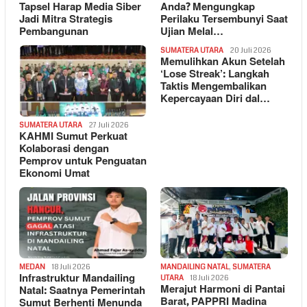
Tapsel Harap Media Siber
Anda? Mengungkap
Jadi Mitra Strategis
Perilaku Tersembunyi Saat
Pembangunan
Ujian Melal…
SUMATERA UTARA
20 Juli 2026
Memulihkan Akun Setelah
‘Lose Streak’: Langkah
Taktis Mengembalikan
Kepercayaan Diri dal…
SUMATERA UTARA
27 Juli 2026
KAHMI Sumut Perkuat
Kolaborasi dengan
Pemprov untuk Penguatan
Ekonomi Umat
MEDAN
18 Juli 2026
MANDAILING NATAL
,
SUMATERA
Infrastruktur Mandailing
UTARA
18 Juli 2026
Merajut Harmoni di Pantai
Natal: Saatnya Pemerintah
Barat, PAPPRI Madina
Sumut Berhenti Menunda