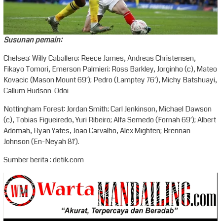
Susunan pemain:
Chelsea: Willy Caballero; Reece James, Andreas Christensen,
Fikayo Tomori, Emerson Palmieri; Ross Barkley, Jorginho (c), Mateo
Kovacic (Mason Mount 69′); Pedro (Lamptey 76′), Michy Batshuayi,
Callum Hudson-Odoi
Nottingham Forest: Jordan Smith; Carl Jenkinson, Michael Dawson
(c), Tobias Figueiredo, Yuri Ribeiro; Alfa Semedo (Fornah 69′); Albert
Adomah, Ryan Yates, Joao Carvalho, Alex Mighten; Brennan
Johnson (En-Neyah 81′).
Sumber berita : detik.com