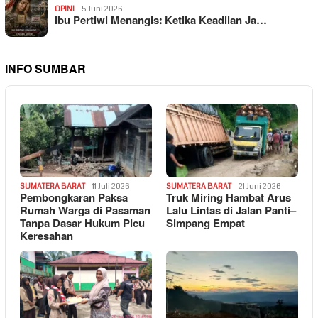
OPINI
5 Juni 2026
Ibu Pertiwi Menangis: Ketika Keadilan Ja…
INFO SUMBAR
SUMATERA BARAT
11 Juli 2026
SUMATERA BARAT
21 Juni 2026
Pembongkaran Paksa
Truk Miring Hambat Arus
Rumah Warga di Pasaman
Lalu Lintas di Jalan Panti–
Tanpa Dasar Hukum Picu
Simpang Empat
Keresahan