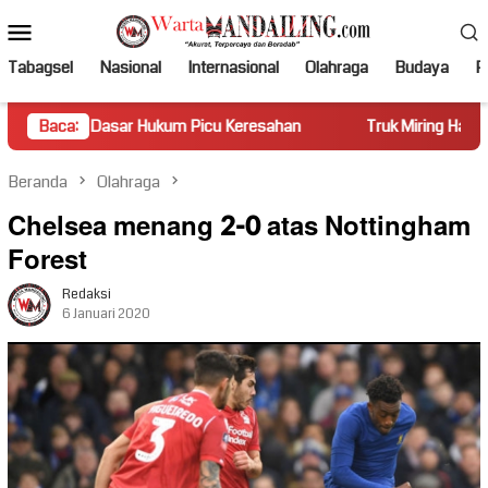
Loncat
Menu
ke
Mobile
konten
Tabagsel
Nasional
Internasional
Olahraga
Budaya
Po
kum Picu Keresahan
Baca:
Truk Miring Hambat Arus Lalu Lintas di
Beranda
Olahraga
Chelsea menang 2-0 atas Nottingham
Forest
Redaksi
6 Januari 2020