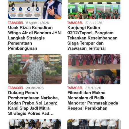
TABAGSEL
6 Agustus 2026
TABAGSEL
27 Juli 2026
Ucok Rizal: Kehadiran
Kunjungi Kodim
Wings Air di Bandara JHN
0212/Tapsel, Pangdam
Langkah Strategis
Tekankan Keseimbangan
Pemerataan
Siaga Tempur dan
Pembangunan
Wawasan Teritorial
TABAGSEL
20 Mei 2026
TABAGSEL
2 Mei 2026
Dukung Penuh
Filosofi dan Makna
Pemberantasan Narkoba,
Mendalam di Balik
Kedan Prabo Nol Lapan:
Manortor Parmasak pada
Kami Siap Jadi Mitra
Resepsi Pernikahan
Strategis Polres Pad…