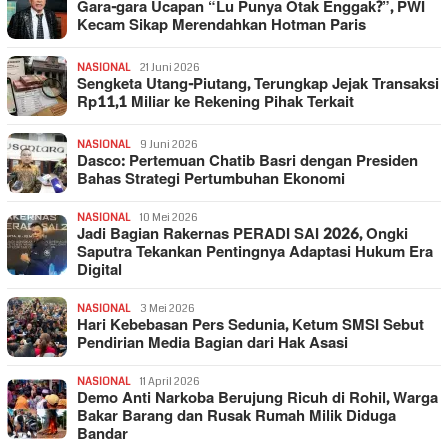
Gara-gara Ucapan “Lu Punya Otak Enggak?”, PWI
Kecam Sikap Merendahkan Hotman Paris
NASIONAL
21 Juni 2026
Sengketa Utang-Piutang, Terungkap Jejak Transaksi
Rp11,1 Miliar ke Rekening Pihak Terkait
NASIONAL
9 Juni 2026
Dasco: Pertemuan Chatib Basri dengan Presiden
Bahas Strategi Pertumbuhan Ekonomi
NASIONAL
10 Mei 2026
Jadi Bagian Rakernas PERADI SAI 2026, Ongki
Saputra Tekankan Pentingnya Adaptasi Hukum Era
Digital
NASIONAL
3 Mei 2026
Hari Kebebasan Pers Sedunia, Ketum SMSI Sebut
Pendirian Media Bagian dari Hak Asasi
NASIONAL
11 April 2026
Demo Anti Narkoba Berujung Ricuh di Rohil, Warga
Bakar Barang dan Rusak Rumah Milik Diduga
Bandar