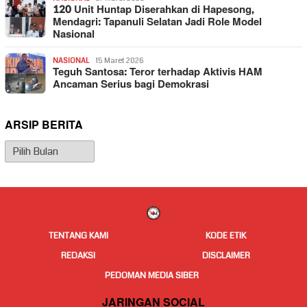
120 Unit Huntap Diserahkan di Hapesong,
Mendagri: Tapanuli Selatan Jadi Role Model
Nasional
NASIONAL
15 Maret 2026
Teguh Santosa: Teror terhadap Aktivis HAM
Ancaman Serius bagi Demokrasi
ARSIP BERITA
Arsip
Berita
TENTANG KAMI
KODE ETIK
REDAKSI
DISCLAIMER
PEDOMAN MEDIA SIBER
JARINGAN SOCIAL