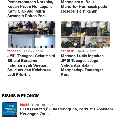
Pemberantasan Narkoba,
Mendalam di Balik
Kedan Prabo Nol Lapan:
Manortor Parmasak pada
Kami Siap Jadi Mitra
Resepsi Pernikahan
Strategis Polres Pad…
TABAGSEL
26 Maret 2026
TABAGSEL
26 Maret 2026
JMSI Tabagsel Gelar Halal
Manaon Lubis Ingatkan
Bihalal Bersama
JMSI Tabagsel: Jaga
Fahdriansyah Siregar,
Solidaritas dalam
Soliditas dan Kolaborasi
Menghadapi Tantangan
Jadi Priori…
Pers
BISNIS & EKONOMI
BISNIS
10 Agustus 2026
FLOQ Catat 1,8 Juta Pengguna, Perkuat Ekosistem
Keuangan On-…