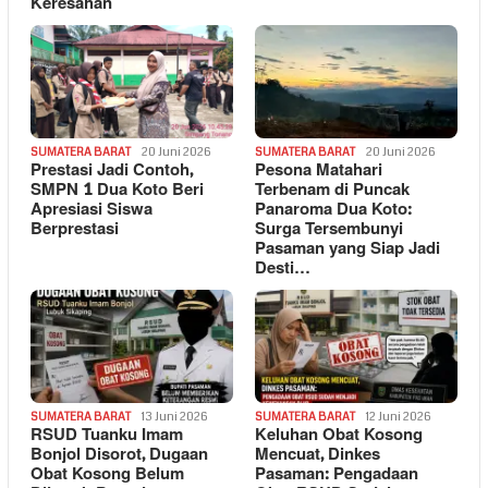
Keresahan
SUMATERA BARAT
20 Juni 2026
SUMATERA BARAT
20 Juni 2026
Prestasi Jadi Contoh,
Pesona Matahari
SMPN 1 Dua Koto Beri
Terbenam di Puncak
Apresiasi Siswa
Panaroma Dua Koto:
Berprestasi
Surga Tersembunyi
Pasaman yang Siap Jadi
Desti…
SUMATERA BARAT
13 Juni 2026
SUMATERA BARAT
12 Juni 2026
RSUD Tuanku Imam
Keluhan Obat Kosong
Bonjol Disorot, Dugaan
Mencuat, Dinkes
Obat Kosong Belum
Pasaman: Pengadaan