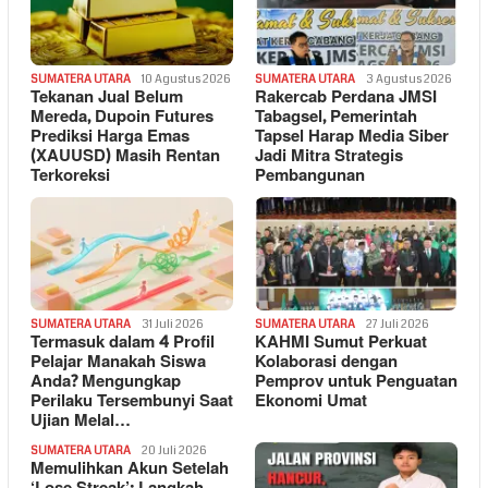
SUMATERA UTARA
10 Agustus 2026
SUMATERA UTARA
3 Agustus 2026
Tekanan Jual Belum
Rakercab Perdana JMSI
Mereda, Dupoin Futures
Tabagsel, Pemerintah
Prediksi Harga Emas
Tapsel Harap Media Siber
(XAUUSD) Masih Rentan
Jadi Mitra Strategis
Terkoreksi
Pembangunan
SUMATERA UTARA
31 Juli 2026
SUMATERA UTARA
27 Juli 2026
Termasuk dalam 4 Profil
KAHMI Sumut Perkuat
Pelajar Manakah Siswa
Kolaborasi dengan
Anda? Mengungkap
Pemprov untuk Penguatan
Perilaku Tersembunyi Saat
Ekonomi Umat
Ujian Melal…
SUMATERA UTARA
20 Juli 2026
Memulihkan Akun Setelah