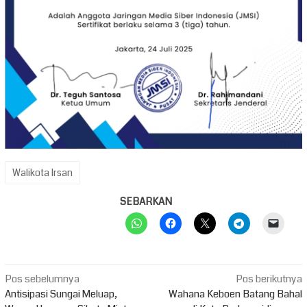
Walikota Irsan
SEBARKAN
Navigasi
Pos sebelumnya
Pos berikutnya
pos
Antisipasi Sungai Meluap,
Wahana Keboen Batang Bahal