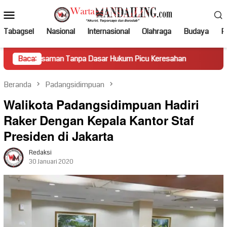
Loncat
Menu
ke
Mobile
konten
Tabagsel
Nasional
Internasional
Olahraga
Budaya
Po
an Tanpa Dasar Hukum Picu Keresahan
Baca:
Truk Miring Hambat
Beranda
Padangsidimpuan
Walikota Padangsidimpuan Hadiri
Raker Dengan Kepala Kantor Staf
Presiden di Jakarta
Redaksi
30 Januari 2020