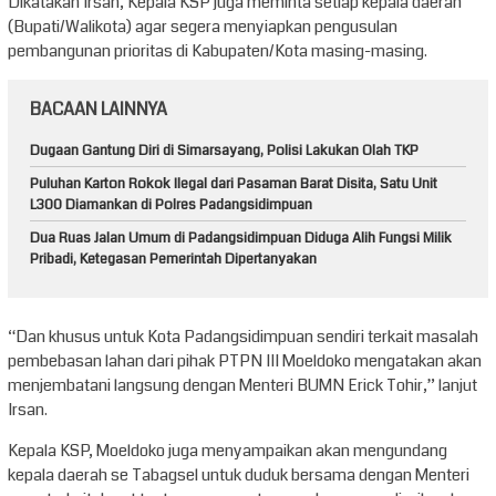
Dikatakan Irsan, Kepala KSP juga meminta setiap kepala daerah
(Bupati/Walikota) agar segera menyiapkan pengusulan
pembangunan prioritas di Kabupaten/Kota masing-masing.
BACAAN LAINNYA
Dugaan Gantung Diri di Simarsayang, Polisi Lakukan Olah TKP
Puluhan Karton Rokok Ilegal dari Pasaman Barat Disita, Satu Unit
L300 Diamankan di Polres Padangsidimpuan
Dua Ruas Jalan Umum di Padangsidimpuan Diduga Alih Fungsi Milik
Pribadi, Ketegasan Pemerintah Dipertanyakan
“Dan khusus untuk Kota Padangsidimpuan sendiri terkait masalah
pembebasan lahan dari pihak PTPN III Moeldoko mengatakan akan
menjembatani langsung dengan Menteri BUMN Erick Tohir,” lanjut
Irsan.
Kepala KSP, Moeldoko juga menyampaikan akan mengundang
kepala daerah se Tabagsel untuk duduk bersama dengan Menteri