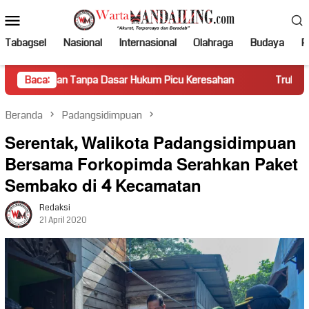
Loncat
Menu
ke
Mobile
konten
Tabagsel
Nasional
Internasional
Olahraga
Budaya
Po
anpa Dasar Hukum Picu Keresahan
Baca:
Truk Miring Hambat Arus
Beranda
Padangsidimpuan
Serentak, Walikota Padangsidimpuan
Bersama Forkopimda Serahkan Paket
Sembako di 4 Kecamatan
Redaksi
21 April 2020