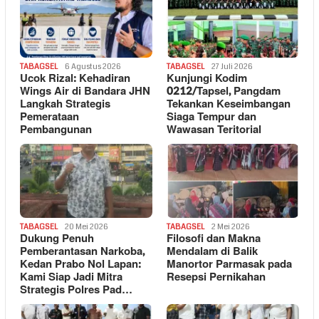
TABAGSEL
6 Agustus 2026
TABAGSEL
27 Juli 2026
Ucok Rizal: Kehadiran
Kunjungi Kodim
Wings Air di Bandara JHN
0212/Tapsel, Pangdam
Langkah Strategis
Tekankan Keseimbangan
Pemerataan
Siaga Tempur dan
Pembangunan
Wawasan Teritorial
TABAGSEL
20 Mei 2026
TABAGSEL
2 Mei 2026
Dukung Penuh
Filosofi dan Makna
Pemberantasan Narkoba,
Mendalam di Balik
Kedan Prabo Nol Lapan:
Manortor Parmasak pada
Kami Siap Jadi Mitra
Resepsi Pernikahan
Strategis Polres Pad…