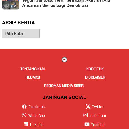
Teguh Santosa: Teror terhadap Aktivis HAM
Ancaman Serius bagi Demokrasi
ARSIP BERITA
Arsip
Berita
TENTANG KAMI
KODE ETIK
REDAKSI
DISCLAIMER
PEDOMAN MEDIA SIBER
JARINGAN SOCIAL
Facebook
Twitter
WhatsApp
Instagram
Linkedin
Youtube