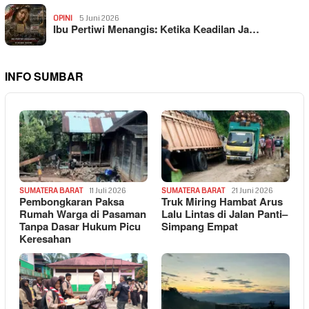
OPINI
5 Juni 2026
Ibu Pertiwi Menangis: Ketika Keadilan Ja…
INFO SUMBAR
SUMATERA BARAT
11 Juli 2026
SUMATERA BARAT
21 Juni 2026
Pembongkaran Paksa
Truk Miring Hambat Arus
Rumah Warga di Pasaman
Lalu Lintas di Jalan Panti–
Tanpa Dasar Hukum Picu
Simpang Empat
Keresahan