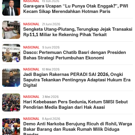
NASIONAL
19 Juli 2026
Gara-gara Ucapan “Lu Punya Otak Enggak?”, PWI
Kecam Sikap Merendahkan Hotman Paris
NASIONAL
21 Juni 2026
Sengketa Utang-Piutang, Terungkap Jejak Transaksi
Rp11,1 Miliar ke Rekening Pihak Terkait
NASIONAL
9 Juni 2026
Dasco: Pertemuan Chatib Basri dengan Presiden
Bahas Strategi Pertumbuhan Ekonomi
NASIONAL
10 Mei 2026
Jadi Bagian Rakernas PERADI SAI 2026, Ongki
Saputra Tekankan Pentingnya Adaptasi Hukum Era
Digital
NASIONAL
3 Mei 2026
Hari Kebebasan Pers Sedunia, Ketum SMSI Sebut
Pendirian Media Bagian dari Hak Asasi
NASIONAL
11 April 2026
Demo Anti Narkoba Berujung Ricuh di Rohil, Warga
Bakar Barang dan Rusak Rumah Milik Diduga
Bandar