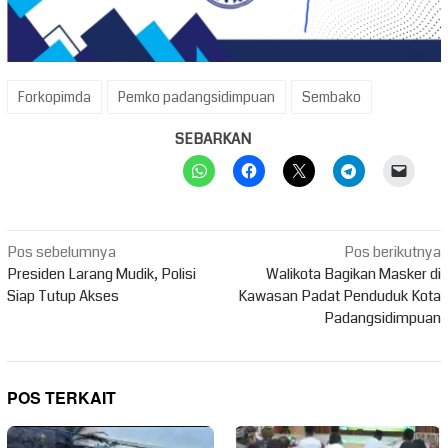
Forkopimda
Pemko padangsidimpuan
Sembako
SEBARKAN
Navigasi
Pos sebelumnya
Pos berikutnya
pos
Presiden Larang Mudik, Polisi
Walikota Bagikan Masker di
Siap Tutup Akses
Kawasan Padat Penduduk Kota
Padangsidimpuan
POS TERKAIT