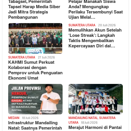
Tabagsel, Pemerintah
Pelajar Manakah Siswa
Tapsel Harap Media Siber
Anda? Mengungkap
Jadi Mitra Strategis
Perilaku Tersembunyi Saat
Pembangunan
Ujian Melal…
SUMATERA UTARA
20 Juli 2026
Memulihkan Akun Setelah
‘Lose Streak’: Langkah
Taktis Mengembalikan
Kepercayaan Diri dal…
SUMATERA UTARA
27 Juli 2026
KAHMI Sumut Perkuat
Kolaborasi dengan
Pemprov untuk Penguatan
Ekonomi Umat
MEDAN
18 Juli 2026
MANDAILING NATAL
,
SUMATERA
Infrastruktur Mandailing
UTARA
18 Juli 2026
Merajut Harmoni di Pantai
Natal: Saatnya Pemerintah