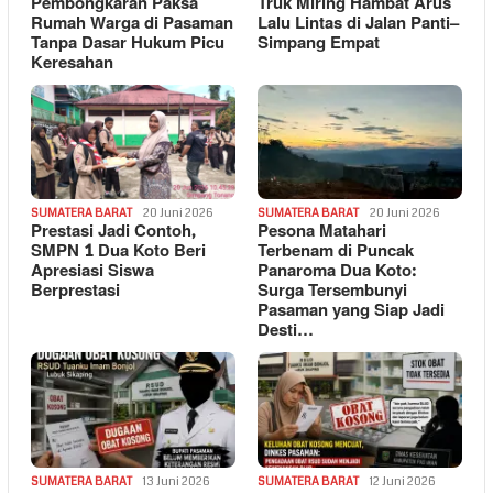
Pembongkaran Paksa
Truk Miring Hambat Arus
Rumah Warga di Pasaman
Lalu Lintas di Jalan Panti–
Tanpa Dasar Hukum Picu
Simpang Empat
Keresahan
SUMATERA BARAT
20 Juni 2026
SUMATERA BARAT
20 Juni 2026
Prestasi Jadi Contoh,
Pesona Matahari
SMPN 1 Dua Koto Beri
Terbenam di Puncak
Apresiasi Siswa
Panaroma Dua Koto:
Berprestasi
Surga Tersembunyi
Pasaman yang Siap Jadi
Desti…
SUMATERA BARAT
13 Juni 2026
SUMATERA BARAT
12 Juni 2026