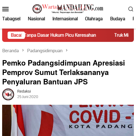
Loncat
Menu
ke
Mobile
konten
Tabagsel
Nasional
Internasional
Olahraga
Budaya
Po
 Dasar Hukum Picu Keresahan
Baca:
Truk Miring Hambat Arus Lal
Beranda
Padangsidimpuan
Pemko Padangsidimpuan Apresiasi
Pemprov Sumut Terlaksananya
Penyaluran Bantuan JPS
Redaksi
25 Juni 2020