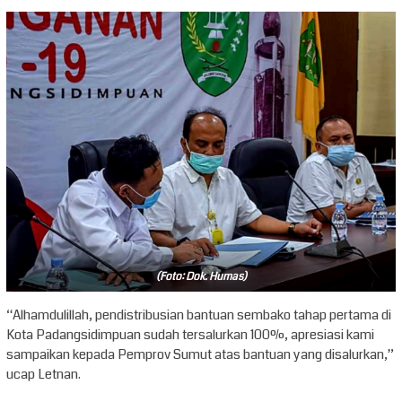
(Foto: Dok. Humas)
“Alhamdulillah, pendistribusian bantuan sembako tahap pertama di
Kota Padangsidimpuan sudah tersalurkan 100%, apresiasi kami
sampaikan kepada Pemprov Sumut atas bantuan yang disalurkan,”
ucap Letnan.