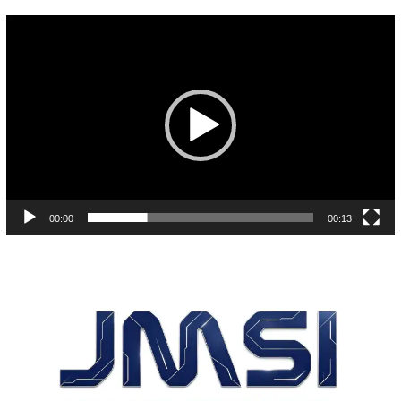
Pemutar
Video
00:00
00:13