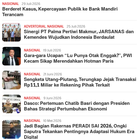
NASIONAL
29 Juli 2026
Berderet Kasus, Kepercayaan Publik ke Bank Mandiri
Terancam
ADVERTORIAL
,
NASIONAL
25 Juli 2026
Sinergi PT Palma Pertiwi Makmur, JARSANAS dan
Kemendes Wujudkan Indonesia Berdaulat
NASIONAL
19 Juli 2026
Gara-gara Ucapan “Lu Punya Otak Enggak?”, PWI
Kecam Sikap Merendahkan Hotman Paris
NASIONAL
21 Juni 2026
Sengketa Utang-Piutang, Terungkap Jejak Transaksi
Rp11,1 Miliar ke Rekening Pihak Terkait
NASIONAL
9 Juni 2026
Dasco: Pertemuan Chatib Basri dengan Presiden
Bahas Strategi Pertumbuhan Ekonomi
NASIONAL
10 Mei 2026
Jadi Bagian Rakernas PERADI SAI 2026, Ongki
Saputra Tekankan Pentingnya Adaptasi Hukum Era
Digital