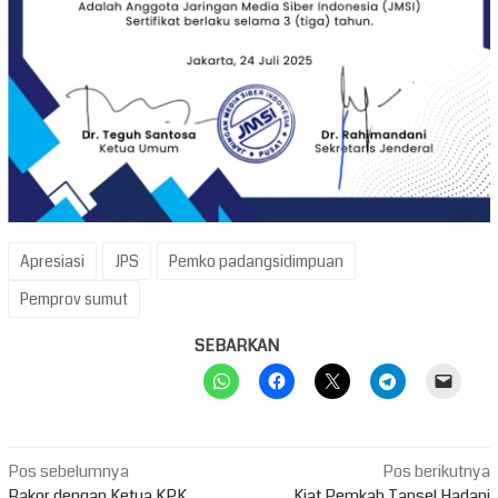
Apresiasi
JPS
Pemko padangsidimpuan
Pemprov sumut
SEBARKAN
Navigasi
Pos sebelumnya
Pos berikutnya
Rakor dengan Ketua KPK,
Kiat Pemkab Tapsel Hadapi