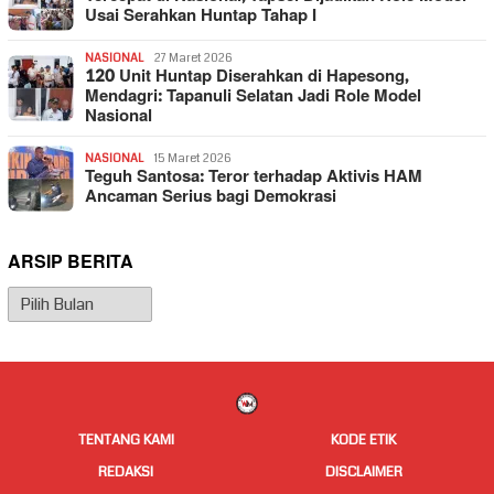
Usai Serahkan Huntap Tahap I
NASIONAL
27 Maret 2026
120 Unit Huntap Diserahkan di Hapesong,
Mendagri: Tapanuli Selatan Jadi Role Model
Nasional
NASIONAL
15 Maret 2026
Teguh Santosa: Teror terhadap Aktivis HAM
Ancaman Serius bagi Demokrasi
ARSIP BERITA
Arsip
Berita
TENTANG KAMI
KODE ETIK
REDAKSI
DISCLAIMER