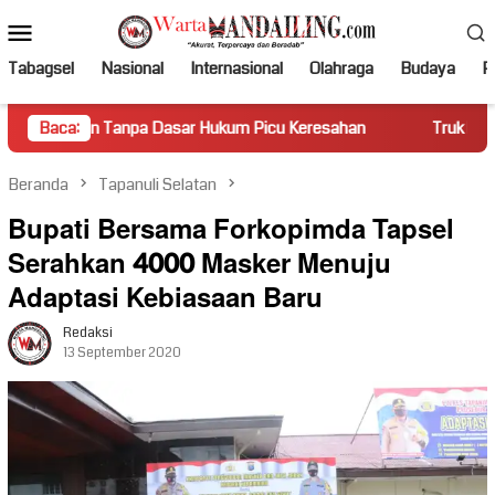
Loncat
Menu
ke
Mobile
konten
Tabagsel
Nasional
Internasional
Olahraga
Budaya
Po
pa Dasar Hukum Picu Keresahan
Baca:
Truk Miring Hambat Arus La
Beranda
Tapanuli Selatan
Bupati Bersama Forkopimda Tapsel
Serahkan 4000 Masker Menuju
Adaptasi Kebiasaan Baru
Redaksi
13 September 2020