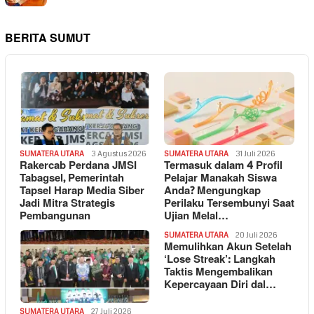
BERITA SUMUT
SUMATERA UTARA
3 Agustus 2026
SUMATERA UTARA
31 Juli 2026
Rakercab Perdana JMSI
Termasuk dalam 4 Profil
Tabagsel, Pemerintah
Pelajar Manakah Siswa
Tapsel Harap Media Siber
Anda? Mengungkap
Jadi Mitra Strategis
Perilaku Tersembunyi Saat
Pembangunan
Ujian Melal…
SUMATERA UTARA
20 Juli 2026
Memulihkan Akun Setelah
‘Lose Streak’: Langkah
Taktis Mengembalikan
Kepercayaan Diri dal…
SUMATERA UTARA
27 Juli 2026