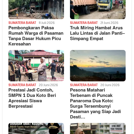
SUMATERA BARAT
11 Juli 2026
SUMATERA BARAT
21 Juni 2026
Pembongkaran Paksa
Truk Miring Hambat Arus
Rumah Warga di Pasaman
Lalu Lintas di Jalan Panti–
Tanpa Dasar Hukum Picu
Simpang Empat
Keresahan
SUMATERA BARAT
20 Juni 2026
SUMATERA BARAT
20 Juni 2026
Prestasi Jadi Contoh,
Pesona Matahari
SMPN 1 Dua Koto Beri
Terbenam di Puncak
Apresiasi Siswa
Panaroma Dua Koto:
Berprestasi
Surga Tersembunyi
Pasaman yang Siap Jadi
Desti…