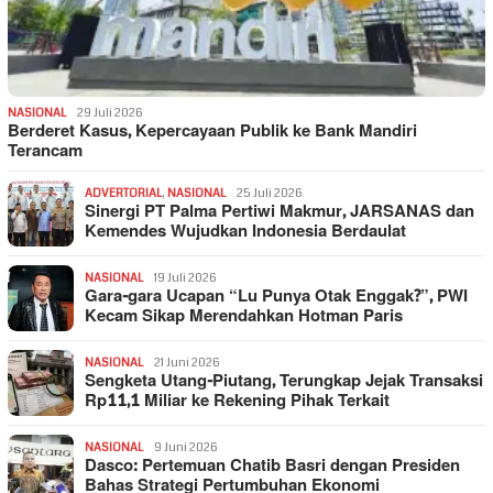
NASIONAL
29 Juli 2026
Berderet Kasus, Kepercayaan Publik ke Bank Mandiri
Terancam
ADVERTORIAL
,
NASIONAL
25 Juli 2026
Sinergi PT Palma Pertiwi Makmur, JARSANAS dan
Kemendes Wujudkan Indonesia Berdaulat
NASIONAL
19 Juli 2026
Gara-gara Ucapan “Lu Punya Otak Enggak?”, PWI
Kecam Sikap Merendahkan Hotman Paris
NASIONAL
21 Juni 2026
Sengketa Utang-Piutang, Terungkap Jejak Transaksi
Rp11,1 Miliar ke Rekening Pihak Terkait
NASIONAL
9 Juni 2026
Dasco: Pertemuan Chatib Basri dengan Presiden
Bahas Strategi Pertumbuhan Ekonomi