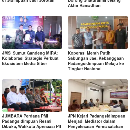
di Sidimpuan Jadi Sorotan
Dorong Silaturahmi Jelang
Akhir Ramadhan
JMSI Sumut Gandeng MIRA:
Koperasi Merah Putih
Kolaborasi Strategis Perkuat
Sabungan Jae: Kebanggaan
Ekosistem Media Siber
Padangsidimpuan Melaju ke
Tingkat Nasional
JUMBARA Perdana PMI
JPN Kejari Padangsidimpuan
Padangsidimpuan Resmi
Menjadi Mediator dalam
Dibuka, Walikota Apresiasi Plt
Penyelesaian Permasalahan