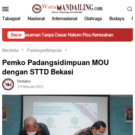
Loncat
Menu
ke
Mobile
konten
Tabagsel
Nasional
Internasional
Olahraga
Budaya
Po
n Tanpa Dasar Hukum Picu Keresahan
Baca:
Truk Miring Hambat A
Beranda
Padangsidimpuan
Pemko Padangsidimpuan MOU
dengan STTD Bekasi
Redaksi
27 Februari 2021