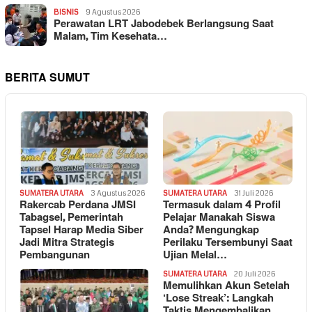
BISNIS
9 Agustus 2026
Perawatan LRT Jabodebek Berlangsung Saat
Malam, Tim Kesehata…
BERITA SUMUT
SUMATERA UTARA
3 Agustus 2026
SUMATERA UTARA
31 Juli 2026
Rakercab Perdana JMSI
Termasuk dalam 4 Profil
Tabagsel, Pemerintah
Pelajar Manakah Siswa
Tapsel Harap Media Siber
Anda? Mengungkap
Jadi Mitra Strategis
Perilaku Tersembunyi Saat
Pembangunan
Ujian Melal…
SUMATERA UTARA
20 Juli 2026
Memulihkan Akun Setelah
‘Lose Streak’: Langkah
Taktis Mengembalikan