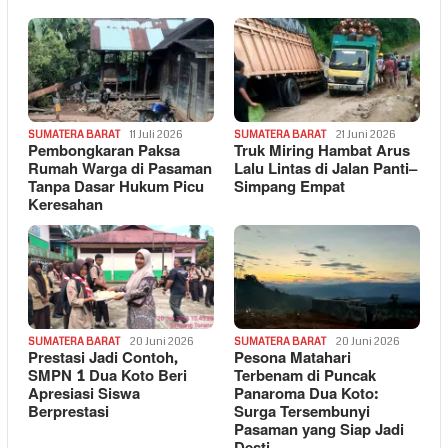
SUMATERA BARAT
11 Juli 2026
SUMATERA BARAT
21 Juni 2026
Pembongkaran Paksa
Truk Miring Hambat Arus
Rumah Warga di Pasaman
Lalu Lintas di Jalan Panti–
Tanpa Dasar Hukum Picu
Simpang Empat
Keresahan
SUMATERA BARAT
20 Juni 2026
SUMATERA BARAT
20 Juni 2026
Prestasi Jadi Contoh,
Pesona Matahari
SMPN 1 Dua Koto Beri
Terbenam di Puncak
Apresiasi Siswa
Panaroma Dua Koto:
Berprestasi
Surga Tersembunyi
Pasaman yang Siap Jadi