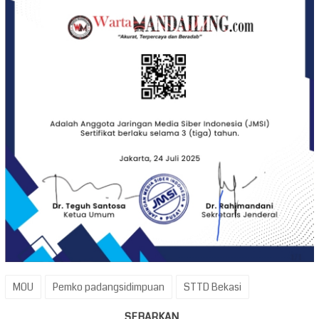
MOU
Pemko padangsidimpuan
STTD Bekasi
SEBARKAN