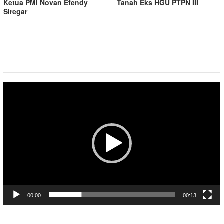
Ketua PMI Novan Efendy
Tanah Eks HGU PTPN III
Siregar
Pemutar
Video
00:00
00:13