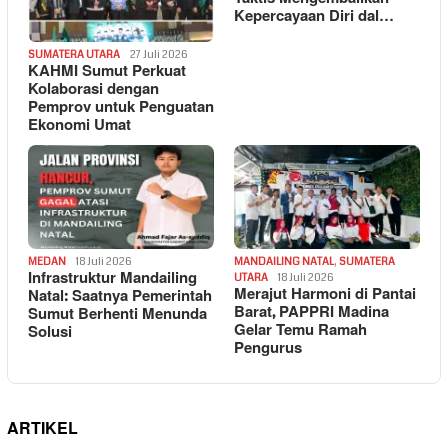
Kepercayaan Diri dal…
SUMATERA UTARA
27 Juli 2026
KAHMI Sumut Perkuat
Kolaborasi dengan
Pemprov untuk Penguatan
Ekonomi Umat
MEDAN
18 Juli 2026
MANDAILING NATAL
,
SUMATERA
Infrastruktur Mandailing
UTARA
18 Juli 2026
Merajut Harmoni di Pantai
Natal: Saatnya Pemerintah
Barat, PAPPRI Madina
Sumut Berhenti Menunda
Gelar Temu Ramah
Solusi
Pengurus
ARTIKEL