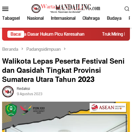
Loncat
Menu
ke
Mobile
konten
Tabagsel
Nasional
Internasional
Olahraga
Budaya
Po
sar Hukum Picu Keresahan
Baca:
Truk Miring Hambat Arus Lalu Li
Beranda
Padangsidimpuan
Walikota Lepas Peserta Festival Seni
dan Qasidah Tingkat Provinsi
Sumatera Utara Tahun 2023
Redaksi
9 Agustus 2023