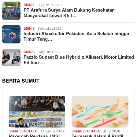
BISNIS
9 Agustus 2026
PT Arafura Surya Alam Dukung Kesehatan
Masyarakat Lewat Khit…
BISNIS
8 Agustus 2026
Industri Akuakultur Pakistan, Asia Selatan hingga
Timur Teng…
BISNIS
8 Agustus 2026
Fazzio Sunset Blue Hybrid x Alkateri, Motor Limited
Edition …
BERITA SUMUT
SUMATERA UTARA
3 Agustus 2026
SUMATERA UTARA
31 Juli 2026
Rakercab Perdana JMSI
Termasuk dalam 4 Profil