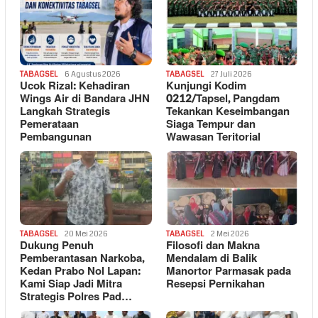
TABAGSEL
6 Agustus 2026
TABAGSEL
27 Juli 2026
Ucok Rizal: Kehadiran
Kunjungi Kodim
Wings Air di Bandara JHN
0212/Tapsel, Pangdam
Langkah Strategis
Tekankan Keseimbangan
Pemerataan
Siaga Tempur dan
Pembangunan
Wawasan Teritorial
TABAGSEL
20 Mei 2026
TABAGSEL
2 Mei 2026
Dukung Penuh
Filosofi dan Makna
Pemberantasan Narkoba,
Mendalam di Balik
Kedan Prabo Nol Lapan:
Manortor Parmasak pada
Kami Siap Jadi Mitra
Resepsi Pernikahan
Strategis Polres Pad…