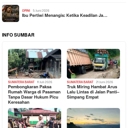
OPINI
5 Juni 2026
Ibu Pertiwi Menangis: Ketika Keadilan Ja…
INFO SUMBAR
SUMATERA BARAT
11 Juli 2026
SUMATERA BARAT
21 Juni 2026
Pembongkaran Paksa
Truk Miring Hambat Arus
Rumah Warga di Pasaman
Lalu Lintas di Jalan Panti–
Tanpa Dasar Hukum Picu
Simpang Empat
Keresahan