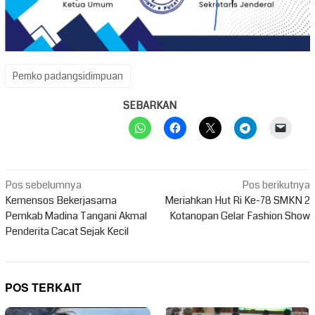
Pemko padangsidimpuan
SEBARKAN
Navigasi
Pos sebelumnya
Pos berikutnya
pos
Kemensos Bekerjasama
Meriahkan Hut Ri Ke-78 SMKN 2
Pemkab Madina Tangani Akmal
Kotanopan Gelar Fashion Show
Penderita Cacat Sejak Kecil
POS TERKAIT