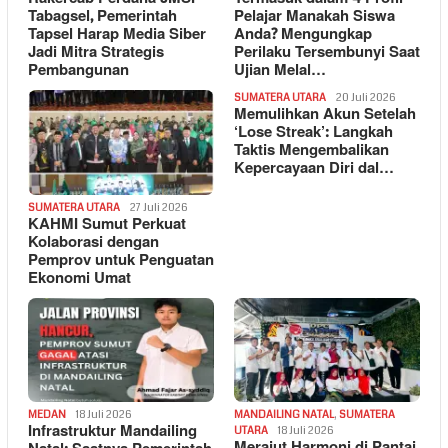
Tabagsel, Pemerintah
Pelajar Manakah Siswa
Tapsel Harap Media Siber
Anda? Mengungkap
Jadi Mitra Strategis
Perilaku Tersembunyi Saat
Pembangunan
Ujian Melal…
SUMATERA UTARA
20 Juli 2026
Memulihkan Akun Setelah
‘Lose Streak’: Langkah
Taktis Mengembalikan
Kepercayaan Diri dal…
SUMATERA UTARA
27 Juli 2026
KAHMI Sumut Perkuat
Kolaborasi dengan
Pemprov untuk Penguatan
Ekonomi Umat
MEDAN
18 Juli 2026
MANDAILING NATAL
,
SUMATERA
Infrastruktur Mandailing
UTARA
18 Juli 2026
Merajut Harmoni di Pantai