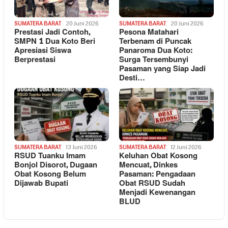
SUMATERA BARAT
20 Juni 2026
SUMATERA BARAT
20 Juni 2026
Prestasi Jadi Contoh,
Pesona Matahari
SMPN 1 Dua Koto Beri
Terbenam di Puncak
Apresiasi Siswa
Panaroma Dua Koto:
Berprestasi
Surga Tersembunyi
Pasaman yang Siap Jadi
Desti…
SUMATERA BARAT
13 Juni 2026
SUMATERA BARAT
12 Juni 2026
RSUD Tuanku Imam
Keluhan Obat Kosong
Bonjol Disorot, Dugaan
Mencuat, Dinkes
Obat Kosong Belum
Pasaman: Pengadaan
Dijawab Bupati
Obat RSUD Sudah
Menjadi Kewenangan
BLUD