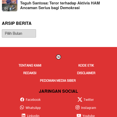
Teguh Santosa: Teror terhadap Aktivis HAM
Ancaman Serius bagi Demokrasi
ARSIP BERITA
Arsip
Berita
TENTANG KAMI
KODE ETIK
REDAKSI
DISCLAIMER
PEDOMAN MEDIA SIBER
JARINGAN SOCIAL
Facebook
Twitter
WhatsApp
Instagram
Linkedin
Youtube