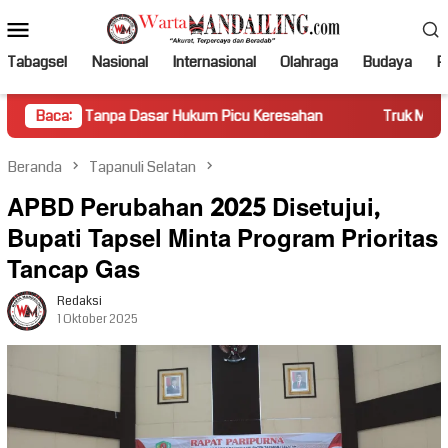
Loncat
Menu
ke
Mobile
konten
Tabagsel
Nasional
Internasional
Olahraga
Budaya
Po
pa Dasar Hukum Picu Keresahan
Baca:
Truk Miring Hambat Arus L
Beranda
Tapanuli Selatan
APBD Perubahan 2025 Disetujui,
Bupati Tapsel Minta Program Prioritas
Tancap Gas
Redaksi
1 Oktober 2025