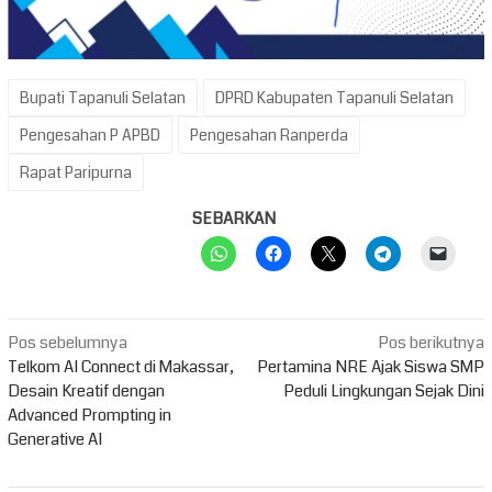
Bupati Tapanuli Selatan
DPRD Kabupaten Tapanuli Selatan
Pengesahan P APBD
Pengesahan Ranperda
Rapat Paripurna
SEBARKAN
Navigasi
Pos sebelumnya
Pos berikutnya
pos
Telkom AI Connect di Makassar,
Pertamina NRE Ajak Siswa SMP
Desain Kreatif dengan
Peduli Lingkungan Sejak Dini
Advanced Prompting in
Generative AI