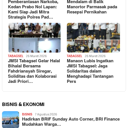
Pemberantasan Narkoba,
Mendalam di Balik
Kedan Prabo Nol Lapan:
Manortor Parmasak pada
Kami Siap Jadi Mitra
Resepsi Pernikahan
Strategis Polres Pad…
TABAGSEL
26 Maret 2026
TABAGSEL
26 Maret 2026
JMSI Tabagsel Gelar Halal
Manaon Lubis Ingatkan
Bihalal Bersama
JMSI Tabagsel: Jaga
Fahdriansyah Siregar,
Solidaritas dalam
Soliditas dan Kolaborasi
Menghadapi Tantangan
Jadi Priori…
Pers
BISNIS & EKONOMI
BISNIS
7 Agustus 2026
Hadirkan BRIF Sunday Auto Corner, BRI Finance
Mudahkan Warga…