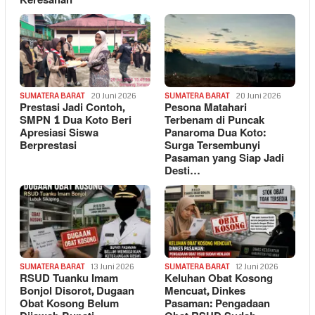
Keresahan
SUMATERA BARAT
20 Juni 2026
SUMATERA BARAT
20 Juni 2026
Prestasi Jadi Contoh,
Pesona Matahari
SMPN 1 Dua Koto Beri
Terbenam di Puncak
Apresiasi Siswa
Panaroma Dua Koto:
Berprestasi
Surga Tersembunyi
Pasaman yang Siap Jadi
Desti…
SUMATERA BARAT
13 Juni 2026
SUMATERA BARAT
12 Juni 2026
RSUD Tuanku Imam
Keluhan Obat Kosong
Bonjol Disorot, Dugaan
Mencuat, Dinkes
Obat Kosong Belum
Pasaman: Pengadaan