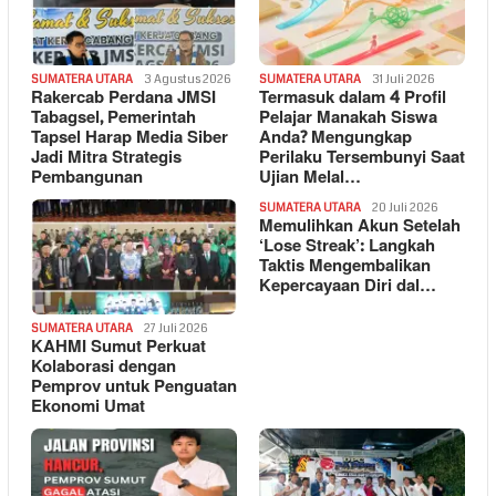
SUMATERA UTARA
3 Agustus 2026
SUMATERA UTARA
31 Juli 2026
Rakercab Perdana JMSI
Termasuk dalam 4 Profil
Tabagsel, Pemerintah
Pelajar Manakah Siswa
Tapsel Harap Media Siber
Anda? Mengungkap
Jadi Mitra Strategis
Perilaku Tersembunyi Saat
Pembangunan
Ujian Melal…
SUMATERA UTARA
20 Juli 2026
Memulihkan Akun Setelah
‘Lose Streak’: Langkah
Taktis Mengembalikan
Kepercayaan Diri dal…
SUMATERA UTARA
27 Juli 2026
KAHMI Sumut Perkuat
Kolaborasi dengan
Pemprov untuk Penguatan
Ekonomi Umat