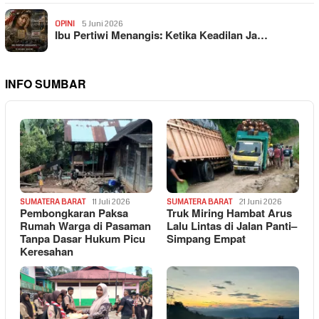
OPINI
5 Juni 2026
Ibu Pertiwi Menangis: Ketika Keadilan Ja…
INFO SUMBAR
SUMATERA BARAT
11 Juli 2026
SUMATERA BARAT
21 Juni 2026
Pembongkaran Paksa
Truk Miring Hambat Arus
Rumah Warga di Pasaman
Lalu Lintas di Jalan Panti–
Tanpa Dasar Hukum Picu
Simpang Empat
Keresahan