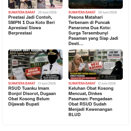
SUMATERA BARAT
20 Juni 2026
SUMATERA BARAT
20 Juni 2026
Prestasi Jadi Contoh,
Pesona Matahari
SMPN 1 Dua Koto Beri
Terbenam di Puncak
Apresiasi Siswa
Panaroma Dua Koto:
Berprestasi
Surga Tersembunyi
Pasaman yang Siap Jadi
Desti…
SUMATERA BARAT
13 Juni 2026
SUMATERA BARAT
12 Juni 2026
RSUD Tuanku Imam
Keluhan Obat Kosong
Bonjol Disorot, Dugaan
Mencuat, Dinkes
Obat Kosong Belum
Pasaman: Pengadaan
Dijawab Bupati
Obat RSUD Sudah
Menjadi Kewenangan
BLUD