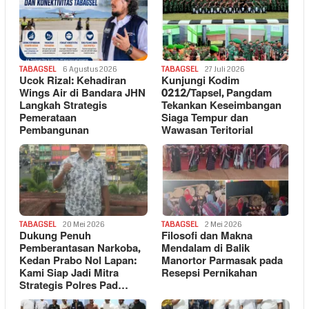
TABAGSEL
6 Agustus 2026
TABAGSEL
27 Juli 2026
Ucok Rizal: Kehadiran
Kunjungi Kodim
Wings Air di Bandara JHN
0212/Tapsel, Pangdam
Langkah Strategis
Tekankan Keseimbangan
Pemerataan
Siaga Tempur dan
Pembangunan
Wawasan Teritorial
TABAGSEL
20 Mei 2026
TABAGSEL
2 Mei 2026
Dukung Penuh
Filosofi dan Makna
Pemberantasan Narkoba,
Mendalam di Balik
Kedan Prabo Nol Lapan:
Manortor Parmasak pada
Kami Siap Jadi Mitra
Resepsi Pernikahan
Strategis Polres Pad…