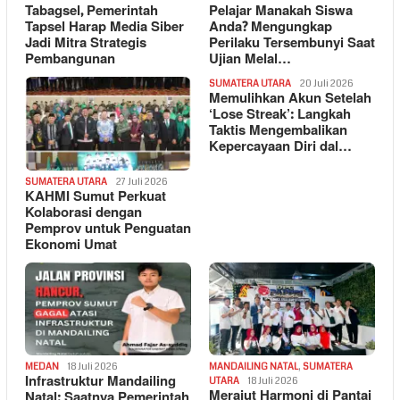
Tabagsel, Pemerintah
Pelajar Manakah Siswa
Tapsel Harap Media Siber
Anda? Mengungkap
Jadi Mitra Strategis
Perilaku Tersembunyi Saat
Pembangunan
Ujian Melal…
SUMATERA UTARA
20 Juli 2026
Memulihkan Akun Setelah
‘Lose Streak’: Langkah
Taktis Mengembalikan
Kepercayaan Diri dal…
SUMATERA UTARA
27 Juli 2026
KAHMI Sumut Perkuat
Kolaborasi dengan
Pemprov untuk Penguatan
Ekonomi Umat
MEDAN
18 Juli 2026
MANDAILING NATAL
,
SUMATERA
Infrastruktur Mandailing
UTARA
18 Juli 2026
Merajut Harmoni di Pantai
Natal: Saatnya Pemerintah