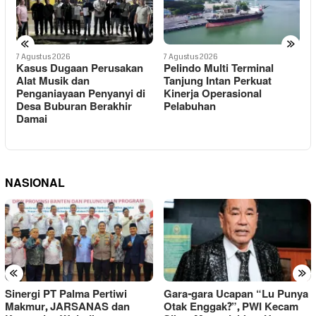
«
»
7 Agustus 2026
7 Agustus 2026
7
Kasus Dugaan Perusakan
Pelindo Multi Terminal
H
Alat Musik dan
Tanjung Intan Perkuat
K
Penganiayaan Penyanyi di
Kinerja Operasional
Desa Buburan Berakhir
Pelabuhan
C
Damai
NASIONAL
«
»
Sinergi PT Palma Pertiwi
Gara-gara Ucapan “Lu Punya
Makmur, JARSANAS dan
Otak Enggak?”, PWI Kecam