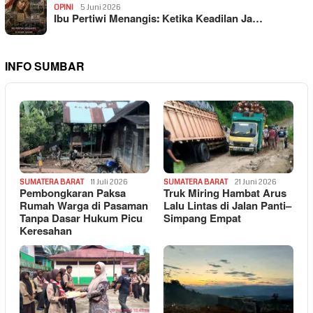
OPINI
5 Juni 2026
Ibu Pertiwi Menangis: Ketika Keadilan Ja…
INFO SUMBAR
SUMATERA BARAT
11 Juli 2026
SUMATERA BARAT
21 Juni 2026
Pembongkaran Paksa
Truk Miring Hambat Arus
Rumah Warga di Pasaman
Lalu Lintas di Jalan Panti–
Tanpa Dasar Hukum Picu
Simpang Empat
Keresahan