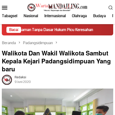
Loncat
Menu
ke
Mobile
konten
Tabagsel
Nasional
Internasional
Olahraga
Budaya
Po
Tanpa Dasar Hukum Picu Keresahan
Baca:
Truk Miring Hambat Aru
Beranda
Padangsidimpuan
Walikota Dan Wakil Walikota Sambut
Kepala Kejari Padangsidimpuan Yang
baru
Redaksi
9 Juni 2020