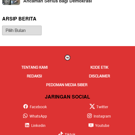
Ancaman Serius bagi Demokrasi
ARSIP BERITA
Arsip
Berita
TENTANG KAMI
KODE ETIK
REDAKSI
DISCLAIMER
PEDOMAN MEDIA SIBER
JARINGAN SOCIAL
Facebook
Twitter
WhatsApp
Instagram
Linkedin
Youtube
Tiktok