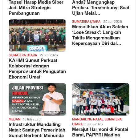
Tapsel Harap Media Siber
Anda? Mengungkap
Jadi Mitra Strategis
Perilaku Tersembunyi Saat
Pembangunan
Ujian Melal…
SUMATERA UTARA
20 Juli 2026
Memulihkan Akun Setelah
‘Lose Streak’: Langkah
Taktis Mengembalikan
Kepercayaan Diri dal…
SUMATERA UTARA
27 Juli 2026
KAHMI Sumut Perkuat
Kolaborasi dengan
Pemprov untuk Penguatan
Ekonomi Umat
MEDAN
18 Juli 2026
MANDAILING NATAL
,
SUMATERA
Infrastruktur Mandailing
UTARA
18 Juli 2026
Merajut Harmoni di Pantai
Natal: Saatnya Pemerintah
Barat, PAPPRI Madina
Sumut Berhenti Menunda