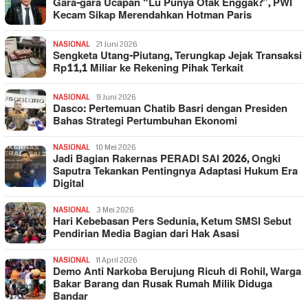
Gara-gara Ucapan “Lu Punya Otak Enggak?”, PWI
Kecam Sikap Merendahkan Hotman Paris
NASIONAL
21 Juni 2026
Sengketa Utang-Piutang, Terungkap Jejak Transaksi
Rp11,1 Miliar ke Rekening Pihak Terkait
NASIONAL
9 Juni 2026
Dasco: Pertemuan Chatib Basri dengan Presiden
Bahas Strategi Pertumbuhan Ekonomi
NASIONAL
10 Mei 2026
Jadi Bagian Rakernas PERADI SAI 2026, Ongki
Saputra Tekankan Pentingnya Adaptasi Hukum Era
Digital
NASIONAL
3 Mei 2026
Hari Kebebasan Pers Sedunia, Ketum SMSI Sebut
Pendirian Media Bagian dari Hak Asasi
NASIONAL
11 April 2026
Demo Anti Narkoba Berujung Ricuh di Rohil, Warga
Bakar Barang dan Rusak Rumah Milik Diduga
Bandar