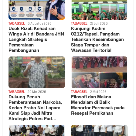
TABAGSEL
6 Agustus 2026
TABAGSEL
27 Juli 2026
Ucok Rizal: Kehadiran
Kunjungi Kodim
Wings Air di Bandara JHN
0212/Tapsel, Pangdam
Langkah Strategis
Tekankan Keseimbangan
Pemerataan
Siaga Tempur dan
Pembangunan
Wawasan Teritorial
TABAGSEL
20 Mei 2026
TABAGSEL
2 Mei 2026
Dukung Penuh
Filosofi dan Makna
Pemberantasan Narkoba,
Mendalam di Balik
Kedan Prabo Nol Lapan:
Manortor Parmasak pada
Kami Siap Jadi Mitra
Resepsi Pernikahan
Strategis Polres Pad…