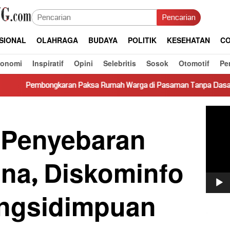
Pencarian
SIONAL
OLAHRAGA
BUDAYA
POLITIK
KESEHATAN
CO
konomi
Inspiratif
Opini
Selebritis
Sosok
Otomotif
Pe
ksa Rumah Warga di Pasaman Tanpa Dasar Hukum Picu Keresahan
Pemut
Video
i Penyebaran
ona, Diskominfo
ngsidimpuan