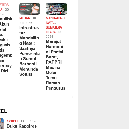
ATERA
RA
20
2026
ulihk
MEDAN
18
MANDAILING
Akun
Juli 2026
NATAL
,
Infrastruk
SUMATERA
elah
tur
UTARA
18 Juli
se
Mandailin
2026
eak’:
Merajut
g Natal:
ngkah
Harmoni
Saatnya
tis
di Pantai
Pemerinta
ngemb
Barat,
h Sumut
kan
PAPPRI
Berhenti
ercay
Madina
Menunda
 Diri
Gelar
Solusi
l…
Temu
Ramah
Pengurus
KEL
ARTIKEL
10 Juli 2026
Buku Kapolres