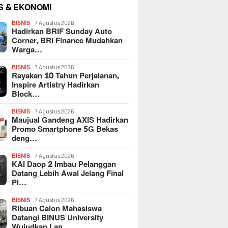
S & EKONOMI
BISNIS
7 Agustus 2026
Hadirkan BRIF Sunday Auto
Corner, BRI Finance Mudahkan
Warga…
BISNIS
7 Agustus 2026
Rayakan 10 Tahun Perjalanan,
Inspire Artistry Hadirkan
Block…
BISNIS
7 Agustus 2026
Maujual Gandeng AXIS Hadirkan
Promo Smartphone 5G Bekas
deng…
BISNIS
7 Agustus 2026
KAI Daop 2 Imbau Pelanggan
Datang Lebih Awal Jelang Final
Pi…
BISNIS
7 Agustus 2026
Ribuan Calon Mahasiswa
Datangi BINUS University
Wujudkan Lan…