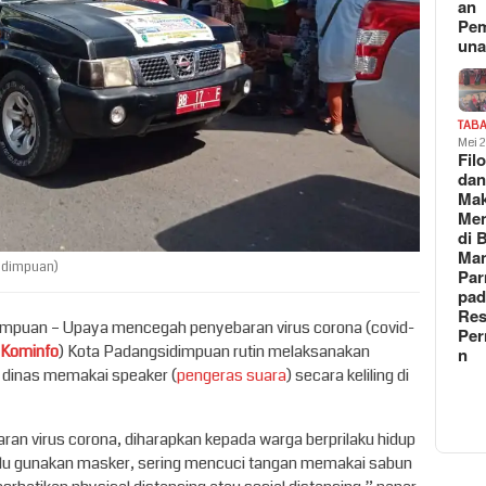
an
Pe
un
TAB
Mei 
Fil
da
Ma
Me
di 
Man
idimpuan)
Pa
pad
Res
impuan – Upaya mencegah penyebaran virus corona (covid-
Per
Kominfo
) Kota Padangsidimpuan rutin melaksanakan
n
 dinas memakai speaker (
pengeras suara
) secara keliling di
an virus corona, diharapkan kepada warga berprilaku hidup
elalu gunakan masker, sering mencuci tangan memakai sabun