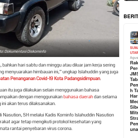
BERI
SUM
to: Dokumentasi Diskominfo
UTA
Agus
Rak
an, bahkan hari sabtu dan minggu atau diluar jam kerja sering
Per
e gang menyuarakan himbauan ini,” ungkap Islahuddin yang juga
JM
atan Penanganan Covid-19 Kota Padangsidimpuan
.
Tab
Pem
uan itu juga dilakukan selain menggunakan bahasa
h T
Har
 disampaikan dengan menggunakan
bahasa daerah
dan selama
Med
ini akan terus dilaksanakan.
Sib
Mit
i Nasution, SH melalui Kadis Kominfo Islahuddin Nasution
Str
akat agar tetap mengikuti protokol kesehatan yang
Pe
ata rantai penyebaran virus corona.
un