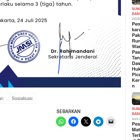
SUM
BAR
202
Pe
kar
Pak
Ru
War
Pa
Tan
Das
Hu
Pic
Ker
n
an
Sosialisasi
SUM
SEBARKAN
BAR
Juni
Pe
Mat
Te