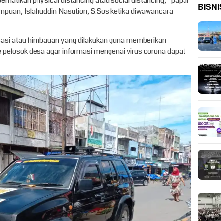
erhatikan physical distancing atau social distancing,” papar
BISNI
mpuan, Islahuddin Nasution, S.Sos ketika diwawancara
isasi atau himbauan yang dilakukan guna memberikan
 pelosok desa agar informasi mengenai virus corona dapat