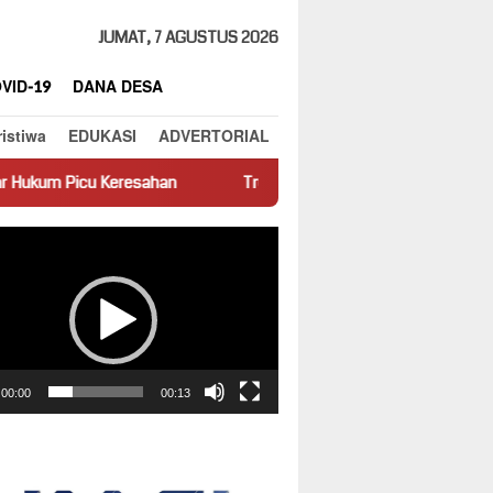
JUMAT, 7 AGUSTUS 2026
VID-19
DANA DESA
ristiwa
EDUKASI
ADVERTORIAL
Truk Miring Hambat Arus Lalu Lintas di Jalan Panti–Simpang
ar
00:00
00:13