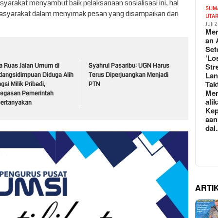
syarakat menyambut baik pelaksanaan sosialisasi ini, hal
SUM
 masyarakat dalam menyimak pesan yang disampaikan dari
UTA
Juli 
Mem
an 
Set
‘Lo
Str
a Ruas Jalan Umum di
Syahrul Pasaribu: UGN Harus
La
dangsidimpuan Diduga Alih
Terus Diperjuangkan Menjadi
Tak
gsi Milik Pribadi,
PTN
Me
tegasan Pemerintah
ali
pertanyakan
Kep
aan
da
ARTI