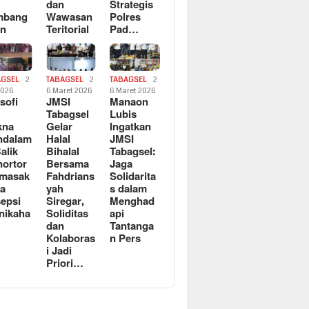
dan
Strategis
mbang
Wawasan
Polres
an
Teritorial
Pad…
AGSEL
2
TABAGSEL
2
TABAGSEL
2
2026
6 Maret 2026
6 Maret 2026
osofi
JMSI
Manaon
n
Tabagsel
Lubis
kna
Gelar
Ingatkan
ndalam
Halal
JMSI
Balik
Bihalal
Tabagsel:
ortor
Bersama
Jaga
rmasak
Fahdrians
Solidarita
a
yah
s dalam
epsi
Siregar,
Menghad
nikaha
Soliditas
api
dan
Tantanga
Kolaboras
n Pers
i Jadi
Priori…