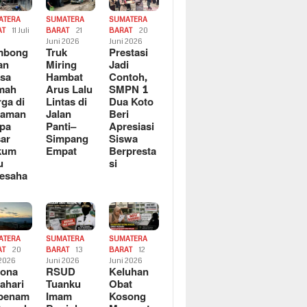
ATERA
SUMATERA
SUMATERA
AT
11 Juli
BARAT
21
BARAT
20
6
Juni 2026
Juni 2026
mbong
Truk
Prestasi
an
Miring
Jadi
sa
Hambat
Contoh,
mah
Arus Lalu
SMPN 1
ga di
Lintas di
Dua Koto
saman
Jalan
Beri
pa
Panti–
Apresiasi
ar
Simpang
Siswa
kum
Empat
Berpresta
u
si
esaha
ATERA
SUMATERA
SUMATERA
AT
20
BARAT
13
BARAT
12
 2026
Juni 2026
Juni 2026
sona
RSUD
Keluhan
ahari
Tuanku
Obat
rbenam
Imam
Kosong