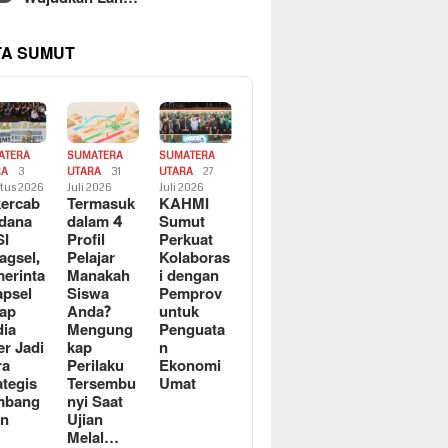
TA SUMUT
ATERA
SUMATERA
SUMATERA
RA
3
UTARA
31
UTARA
27
tus 2026
Juli 2026
Juli 2026
ercab
Termasuk
KAHMI
dana
dalam 4
Sumut
SI
Profil
Perkuat
agsel,
Pelajar
Kolaboras
erinta
Manakah
i dengan
apsel
Siswa
Pemprov
ap
Anda?
untuk
ia
Mengung
Penguata
er Jadi
kap
n
ra
Perilaku
Ekonomi
ategis
Tersembu
Umat
mbang
nyi Saat
an
Ujian
Melal…