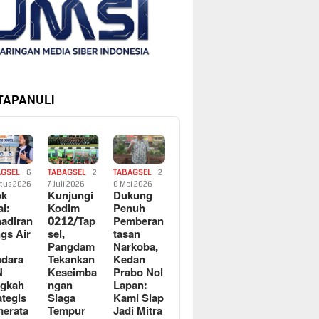
 TAPANULI
AGSEL
6
TABAGSEL
2
TABAGSEL
2
tus 2026
7 Juli 2026
0 Mei 2026
ok
Kunjungi
Dukung
al:
Kodim
Penuh
adiran
0212/Tap
Pemberan
gs Air
sel,
tasan
Pangdam
Narkoba,
dara
Tekankan
Kedan
N
Keseimba
Prabo Nol
ngkah
ngan
Lapan:
ategis
Siaga
Kami Siap
erata
Tempur
Jadi Mitra