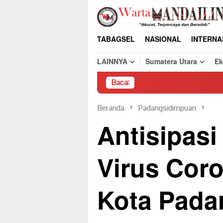
Loncat
ke
konten
TABAGSEL
NASIONAL
INTERNA
LAINNYA
Sumatera Utara
E
Baca:
Pembongkaran Pa
Beranda
Padangsidimpuan
Antisipas
Virus Cor
Kota Pada