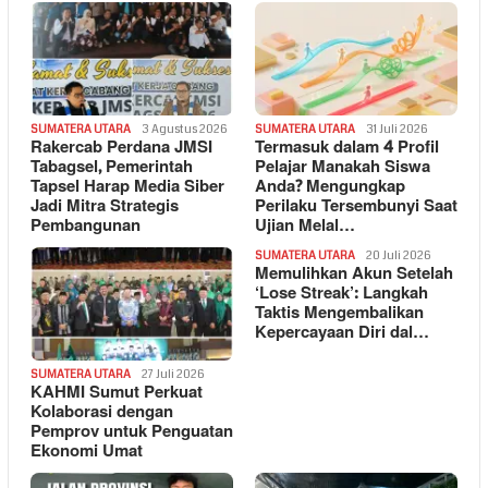
SUMATERA UTARA
3 Agustus 2026
SUMATERA UTARA
31 Juli 2026
Rakercab Perdana JMSI
Termasuk dalam 4 Profil
Tabagsel, Pemerintah
Pelajar Manakah Siswa
Tapsel Harap Media Siber
Anda? Mengungkap
Jadi Mitra Strategis
Perilaku Tersembunyi Saat
Pembangunan
Ujian Melal…
SUMATERA UTARA
20 Juli 2026
Memulihkan Akun Setelah
‘Lose Streak’: Langkah
Taktis Mengembalikan
Kepercayaan Diri dal…
SUMATERA UTARA
27 Juli 2026
KAHMI Sumut Perkuat
Kolaborasi dengan
Pemprov untuk Penguatan
Ekonomi Umat