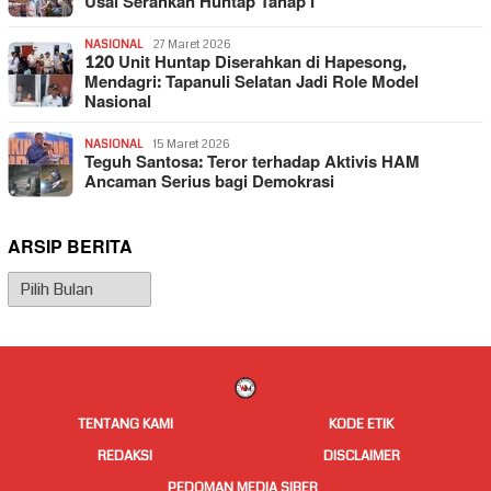
Usai Serahkan Huntap Tahap I
NASIONAL
27 Maret 2026
120 Unit Huntap Diserahkan di Hapesong,
Mendagri: Tapanuli Selatan Jadi Role Model
Nasional
NASIONAL
15 Maret 2026
Teguh Santosa: Teror terhadap Aktivis HAM
Ancaman Serius bagi Demokrasi
ARSIP BERITA
Arsip
Berita
TENTANG KAMI
KODE ETIK
REDAKSI
DISCLAIMER
PEDOMAN MEDIA SIBER