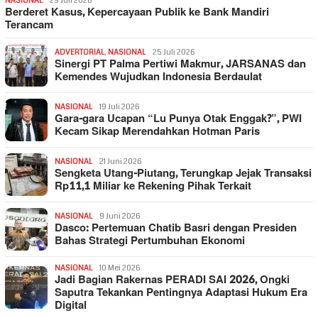
NASIONAL
29 Juli 2026
Berderet Kasus, Kepercayaan Publik ke Bank Mandiri
Terancam
ADVERTORIAL
,
NASIONAL
25 Juli 2026
Sinergi PT Palma Pertiwi Makmur, JARSANAS dan
Kemendes Wujudkan Indonesia Berdaulat
NASIONAL
19 Juli 2026
Gara-gara Ucapan “Lu Punya Otak Enggak?”, PWI
Kecam Sikap Merendahkan Hotman Paris
NASIONAL
21 Juni 2026
Sengketa Utang-Piutang, Terungkap Jejak Transaksi
Rp11,1 Miliar ke Rekening Pihak Terkait
NASIONAL
9 Juni 2026
Dasco: Pertemuan Chatib Basri dengan Presiden
Bahas Strategi Pertumbuhan Ekonomi
NASIONAL
10 Mei 2026
Jadi Bagian Rakernas PERADI SAI 2026, Ongki
Saputra Tekankan Pentingnya Adaptasi Hukum Era
Digital