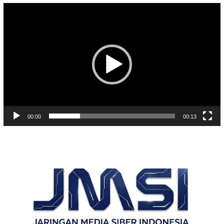
Pemutar
Video
00:00
00:13