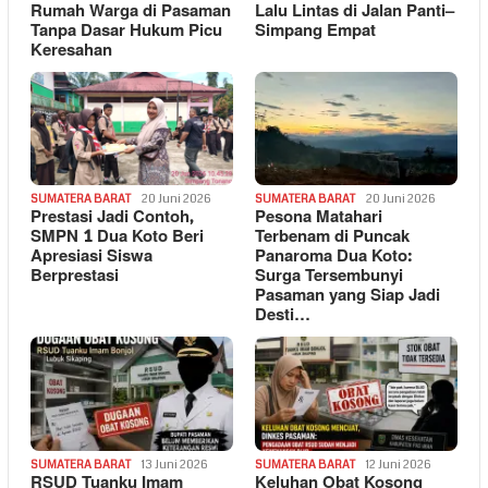
Rumah Warga di Pasaman
Lalu Lintas di Jalan Panti–
Tanpa Dasar Hukum Picu
Simpang Empat
Keresahan
SUMATERA BARAT
20 Juni 2026
SUMATERA BARAT
20 Juni 2026
Prestasi Jadi Contoh,
Pesona Matahari
SMPN 1 Dua Koto Beri
Terbenam di Puncak
Apresiasi Siswa
Panaroma Dua Koto:
Berprestasi
Surga Tersembunyi
Pasaman yang Siap Jadi
Desti…
SUMATERA BARAT
13 Juni 2026
SUMATERA BARAT
12 Juni 2026
RSUD Tuanku Imam
Keluhan Obat Kosong