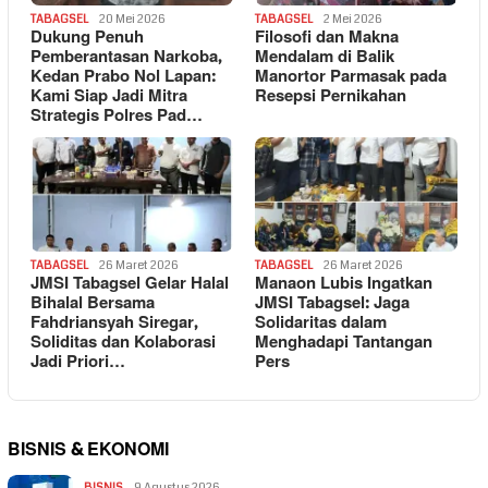
TABAGSEL
20 Mei 2026
TABAGSEL
2 Mei 2026
Dukung Penuh
Filosofi dan Makna
Pemberantasan Narkoba,
Mendalam di Balik
Kedan Prabo Nol Lapan:
Manortor Parmasak pada
Kami Siap Jadi Mitra
Resepsi Pernikahan
Strategis Polres Pad…
TABAGSEL
26 Maret 2026
TABAGSEL
26 Maret 2026
JMSI Tabagsel Gelar Halal
Manaon Lubis Ingatkan
Bihalal Bersama
JMSI Tabagsel: Jaga
Fahdriansyah Siregar,
Solidaritas dalam
Soliditas dan Kolaborasi
Menghadapi Tantangan
Jadi Priori…
Pers
BISNIS & EKONOMI
BISNIS
9 Agustus 2026